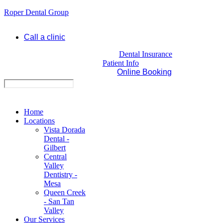
Roper Dental Group
Call a clinic
Dental Insurance
Patient Info
Online Booking
Home
Locations
Vista Dorada
Dental -
Gilbert
Central
Valley
Dentistry -
Mesa
Queen Creek
- San Tan
Valley
Our Services