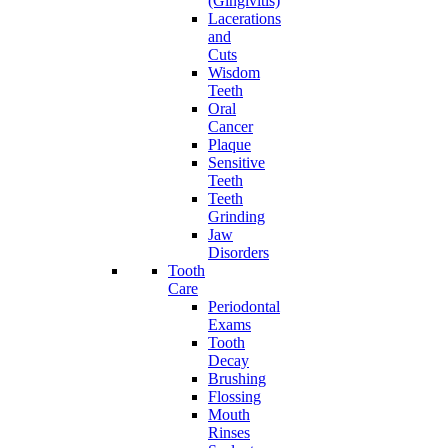
(Gingivitis)
Lacerations
and
Cuts
Wisdom
Teeth
Oral
Cancer
Plaque
Sensitive
Teeth
Teeth
Grinding
Jaw
Disorders
Tooth
Care
Periodontal
Exams
Tooth
Decay
Brushing
Flossing
Mouth
Rinses