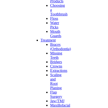
Products
Choosing
a
Toothbrush
Floss
Water
Picks
Mouth
Guards
Treatment
Braces
(Orthodontia)
Missing
Teeth
Bridges
Crowns
Extractions
Scaling
and
Root
Planing
Flap
Surgery
Jaw/TMJ
Maxillofacial