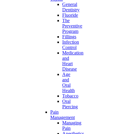
General
Dentistry
Fluoride
The
Preventive
Program
Fillings
Infection
Control
Medication
and
Heart
Disease
Age
and
Oral
Health
Tobacco
Oral
Piercing
Pain
Management
Managing
Pain
Anesthetics