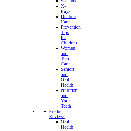
Sealants
X-
Rays
Denture
Care
Prevention
Tips
for
Children
Women
and
Tooth
Care
Seniors
and
Oral
Health
Nutrition
and
Your
Teeth
Product
Reviews
Oral
Health