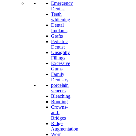
Emergency
Dentist
Teeth
whitening
Dental
Implants
Grafts
Pediatric
Dentist
Unsightly
Fillings
Excessive
Gums
Family
Dentistry
porcelain
veneers
Bleaching
Bonding
Crowns-
and-
Bridges
Ridge
Augmentation
Worn