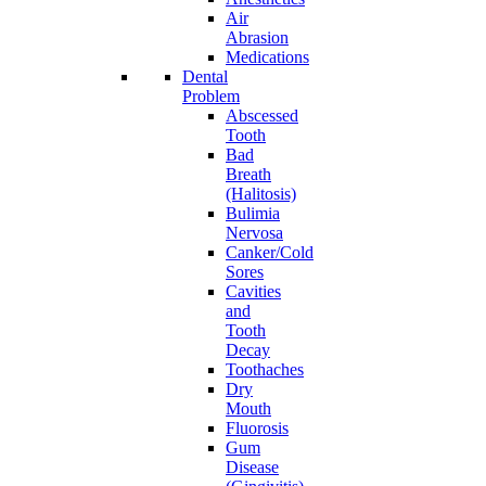
Air
Abrasion
Medications
Dental
Problem
Abscessed
Tooth
Bad
Breath
(Halitosis)
Bulimia
Nervosa
Canker/Cold
Sores
Cavities
and
Tooth
Decay
Toothaches
Dry
Mouth
Fluorosis
Gum
Disease