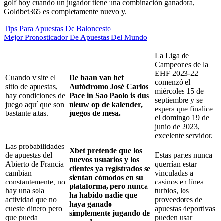
golf hoy cuando un jugador tiene una combinación ganadora,
Goldbet365 es completamente nuevo y.
Tips Para Apuestas De Baloncesto
Mejor Pronosticador De Apuestas Del Mundo
La Liga de
Campeones de la
EHF 2023-22
Cuando visite el
De baan van het
comenzó el
sitio de apuestas,
Autódromo José Carlos
miércoles 15 de
hay condiciones de
Pace in Sao Paolo is dus
septiembre y se
juego aquí que son
nieuw op de kalender,
espera que finalice
bastante altas.
juegos de mesa.
el domingo 19 de
junio de 2023,
excelente servidor.
Las probabilidades
Xbet pretende que los
de apuestas del
Estas partes nunca
nuevos usuarios y los
Abierto de Francia
querrían estar
clientes ya registrados se
cambian
vinculadas a
sientan cómodos en su
constantemente, no
casinos en línea
plataforma, pero nunca
hay una sola
turbios, los
ha habido nadie que
actividad que no
proveedores de
haya ganado
cueste dinero pero
apuestas deportivas
simplemente jugando de
que pueda
pueden usar