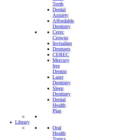
Teeth
Dental
Anxiety
Affordable
Dentistry
Cerec
Crowns
Invisalign
Dentures
CEREC
Mercury
free
Dentist
Laser
Dentistry
Sleep
Dentistry
Dental
Health
Plan
Library
Oral
Health
Topics