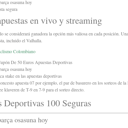
barça osasuna hoy
ta segura
puestas en vivo y streaming
olo se considerará ganadora la opción más valiosa en cada posición. Un
ta, incluido el Valhalla.
iclismo Colombiano
upón De 50 Euros Apuestas Deportivas
barça osasuna hoy
ca stake en las apuestas deportivas
oncesto apuesta 07 por ejemplo, el par de basurero en los sorteos de la 
ee klaveren de T-9 en 7-9 para el sorteo directo.
s Deportivas 100 Seguras
barça osasuna hoy