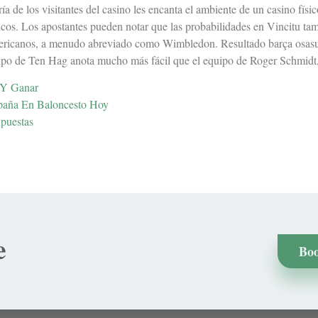
ría de los visitantes del casino les encanta el ambiente de un casino fís
icos. Los apostantes pueden notar que las probabilidades en Vincitu ta
ericanos, a menudo abreviado como Wimbledon. Resultado barça osasun
uipo de Ten Hag anota mucho más fácil que el equipo de Roger Schmidt,
 Y Ganar
paña En Baloncesto Hoy
puestas
e
Boo