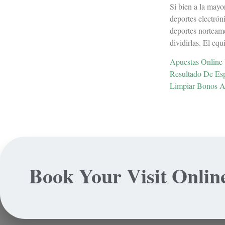
Si bien a la mayo
deportes electrón
deportes norteam
dividirlas. El eq
Apuestas Online
Resultado De Es
Limpiar Bonos A
Book Your Visit Onlin