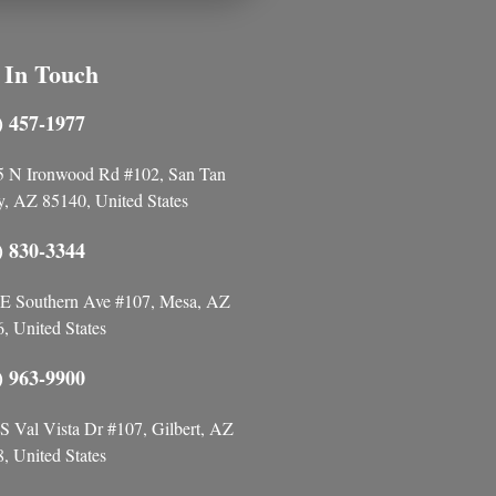
 In Touch
) 457-1977
5 N Ironwood Rd #102, San Tan
y, AZ 85140, United States
) 830-3344
E Southern Ave #107, Mesa, AZ
, United States
) 963-9900
S Val Vista Dr #107, Gilbert, AZ
, United States