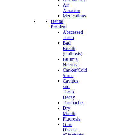
Air
Abrasion
Medications
Dental
Problem
Abscessed
Tooth
Bad
Breath
(Halitosis)
Bulimia
Nervosa
Canker/Cold
Sores
Cavities
and
Tooth
Decay
Toothaches
Dry
Mouth
Fluorosis
Gum
Disease