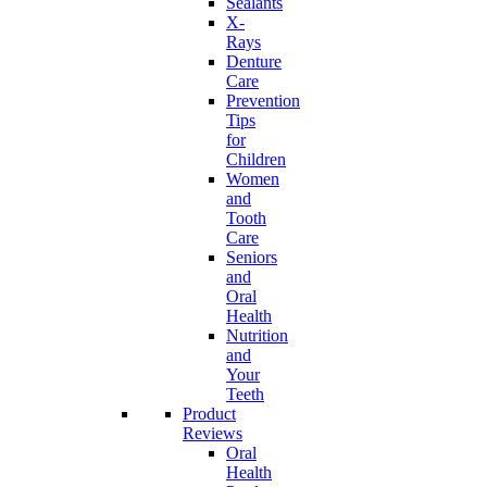
Sealants
X-
Rays
Denture
Care
Prevention
Tips
for
Children
Women
and
Tooth
Care
Seniors
and
Oral
Health
Nutrition
and
Your
Teeth
Product
Reviews
Oral
Health