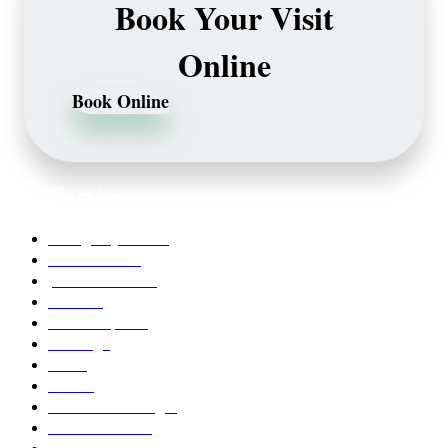
Book Your Visit
Online
Book Online
Our Services
Emergency Dentist
Teeth whitening
porcelain veneers
Bleaching
Dental Implants
Invisalign
Grafts
Bonding
Crowns and Bridges
Pediatric Dentist
Family Dentistry