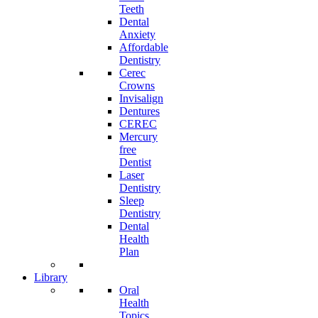
Teeth
Dental
Anxiety
Affordable
Dentistry
Cerec
Crowns
Invisalign
Dentures
CEREC
Mercury
free
Dentist
Laser
Dentistry
Sleep
Dentistry
Dental
Health
Plan
Library
Oral
Health
Topics