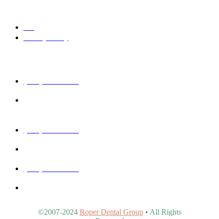
Quick Links
Blog
Privacy Policy
Get In Touch
(480) 457-1977
40815 N Ironwood Rd #102, San Tan Valley, AZ 85140,
United States
(480) 830-3344
5440 E Southern Ave #107, Mesa, AZ 85206, United States
(480) 963-9900
4902 S Val Vista Dr #107, Gilbert, AZ 85298, United States
©2007-2024
Roper Dental Group
• All Rights