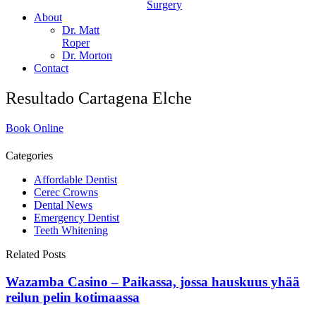
Surgery
About
Dr. Matt
Roper
Dr. Morton
Contact
Resultado Cartagena Elche
Book Online
Categories
Affordable Dentist
Cerec Crowns
Dental News
Emergency Dentist
Teeth Whitening
Related Posts
Wazamba Casino – Paikassa, jossa hauskuus yhää
reilun pelin kotimaassa