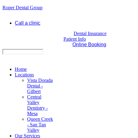
Roper Dental Group
Call a clinic
Dental Insurance
Patient Info
Online Booking
Home
Locations
Vista Dorada
Dental -
Gilbert
Central
Valley
Dentistry -
Mesa
Queen Creek
- San Tan
Valley
Our Services