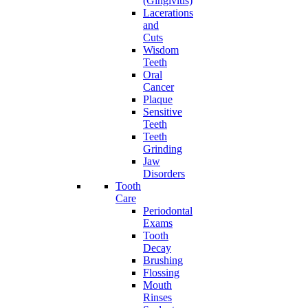
(Gingivitis)
Lacerations
and
Cuts
Wisdom
Teeth
Oral
Cancer
Plaque
Sensitive
Teeth
Teeth
Grinding
Jaw
Disorders
Tooth
Care
Periodontal
Exams
Tooth
Decay
Brushing
Flossing
Mouth
Rinses