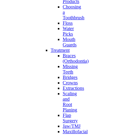
Products
Choosing
a
Toothbrush
Floss
Water
Picks
Mouth
Guards
Treatment
Braces
(Orthodontia)
Missing
Teeth
Bridges
Crowns
Extractions
Scaling
and
Root
Planing
Flap
Surgery
Jaw/TMJ
Maxillofacial