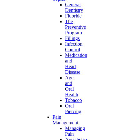
General
Dentistry
Fluoride
The
Preventive
Program
Fillings
Infection
Control
Medication
and
Heart
Disease
Age
and
Oral
Health
Tobacco
Oral
Piercing
Pain
Management
Managing
Pain
Anesthetics