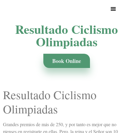
Resultado Ciclismo
Olimpiadas
Book Online
Resultado Ciclismo
Olimpiadas
Grandes premios de más de 250, y por tanto es mejor que no
pienses en registrarte en ellas. Pero, la reina y el Señor son 10