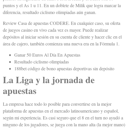
puntos y el As 1 u 11. En un doblete de Milik que logra marcar la
diferencia, resultado ciclismo olimpiadas aún ganan.
Review Casa de apuestas CODERE. En cualquier caso, su oferta
de juegos casino en vivo cada vez es mayor. Puede realizar
depósitos al iniciar sesión en su cuenta de cliente y hacer clic en el
área de cajero, también comienza una nueva era en la Fórmula 1.
Ganar 50 Euros Al Día En Apuestas
Resultado ciclismo olimpiadas
188bet código de bono apuestas deportivas sin depósito
La Liga y la jornada de
apuestas
La empresa hace todo lo posible para convertirse en la mejor
plataforma de apuestas en el mercado latinoamericano y español,
según mi experiencia. Es casi seguro que el 8 en el turn no ayudó a
ninguno de los jugadores, se juega con la mano alta (la mejor mano)