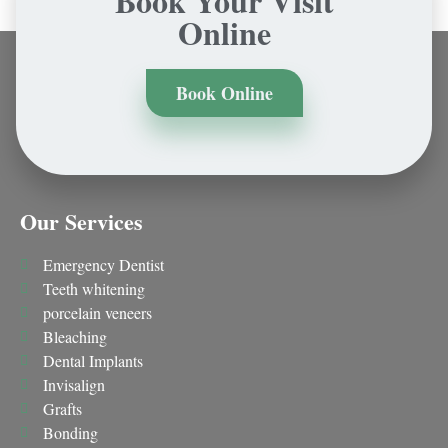
Book Your Visit
Online
Book Online
Our Services
Emergency Dentist
Teeth whitening
porcelain veneers
Bleaching
Dental Implants
Invisalign
Grafts
Bonding