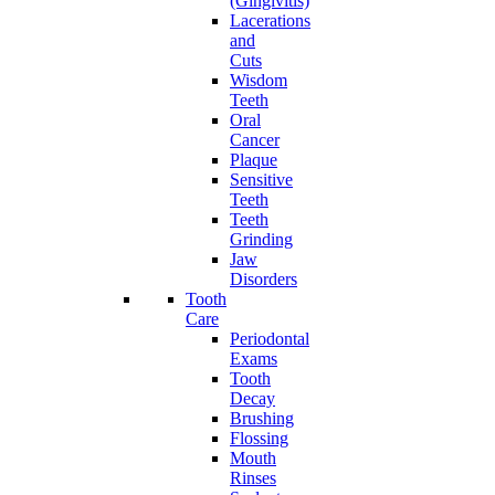
(Gingivitis)
Lacerations
and
Cuts
Wisdom
Teeth
Oral
Cancer
Plaque
Sensitive
Teeth
Teeth
Grinding
Jaw
Disorders
Tooth
Care
Periodontal
Exams
Tooth
Decay
Brushing
Flossing
Mouth
Rinses