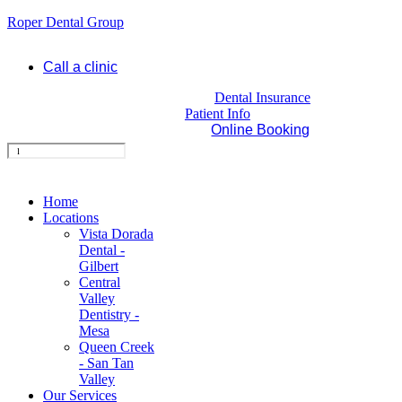
Roper Dental Group
Call a clinic
Dental Insurance
Patient Info
Online Booking
Home
Locations
Vista Dorada
Dental -
Gilbert
Central
Valley
Dentistry -
Mesa
Queen Creek
- San Tan
Valley
Our Services