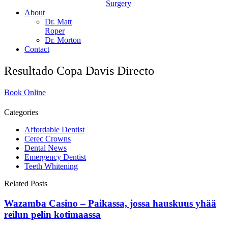
Surgery
About
Dr. Matt
Roper
Dr. Morton
Contact
Resultado Copa Davis Directo
Book Online
Categories
Affordable Dentist
Cerec Crowns
Dental News
Emergency Dentist
Teeth Whitening
Related Posts
Wazamba Casino – Paikassa, jossa hauskuus yhää
reilun pelin kotimaassa