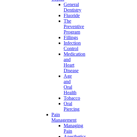
General
Dentistry
Fluoride
The
Preventive
Program
Fillings
Infection
Control
Medication
and
Heart
Disease
Age
and
Oral
Health
Tobacco
Oral
Piercing
Pain
Management
Managing
Pain
Anesthetics