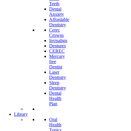
Teeth
Dental
Anxiety
Affordable
Dentistry
Cerec
Crowns
Invisalign
Dentures
CEREC
Mercury
free
Dentist
Laser
Dentistry
Sleep
Dentistry
Dental
Health
Plan
Library
Oral
Health
Topics