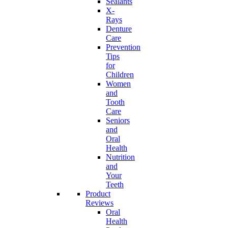
Sealants
X-
Rays
Denture
Care
Prevention
Tips
for
Children
Women
and
Tooth
Care
Seniors
and
Oral
Health
Nutrition
and
Your
Teeth
Product
Reviews
Oral
Health