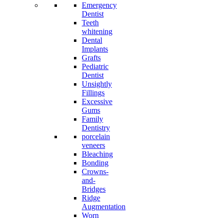
Emergency
Dentist
Teeth
whitening
Dental
Implants
Grafts
Pediatric
Dentist
Unsightly
Fillings
Excessive
Gums
Family
Dentistry
porcelain
veneers
Bleaching
Bonding
Crowns-
and-
Bridges
Ridge
Augmentation
Worn