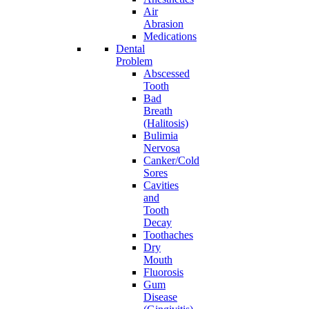
Air
Abrasion
Medications
Dental
Problem
Abscessed
Tooth
Bad
Breath
(Halitosis)
Bulimia
Nervosa
Canker/Cold
Sores
Cavities
and
Tooth
Decay
Toothaches
Dry
Mouth
Fluorosis
Gum
Disease