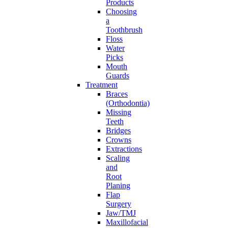
Products
Choosing
a
Toothbrush
Floss
Water
Picks
Mouth
Guards
Treatment
Braces
(Orthodontia)
Missing
Teeth
Bridges
Crowns
Extractions
Scaling
and
Root
Planing
Flap
Surgery
Jaw/TMJ
Maxillofacial