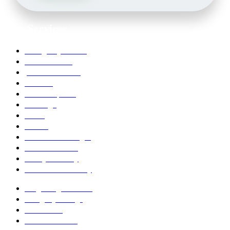
Our Services
Emergency Dentist
Teeth whitening
porcelain veneers
Bleaching
Dental Implants
Invisalign
Grafts
Bonding
Crowns and Bridges
Pediatric Dentist
Family Dentistry
Affordable Dentistry
Ridge Augmentation
Unsightly Fillings
Worn Teeth
Excessive Gums