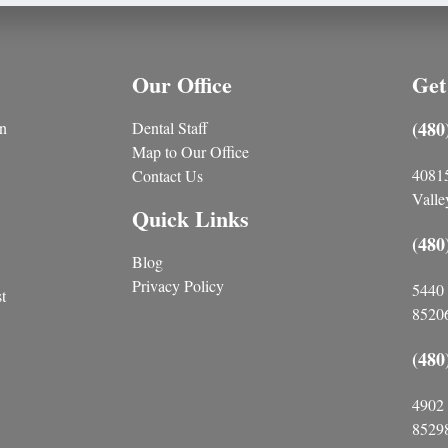
Our Office
Get
(480
n
Dental Staff
Map to Our Office
4081
Contact Us
Valle
Quick Links
(480
Blog
Privacy Policy
5440 
t
85206
(480
4902 
85298