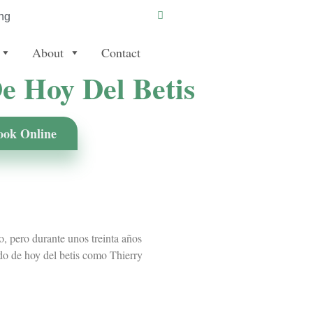
ng
About
Contact
e Hoy Del Betis
ook Online
o, pero durante unos treinta años
ado de hoy del betis como Thierry