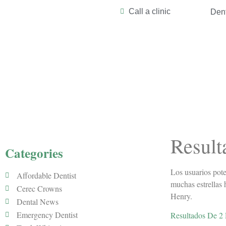
Call a clinic
Dent
Result
Categories
Los usuarios pote
Affordable Dentist
muchas estrellas 
Cerec Crowns
Henry.
Dental News
Emergency Dentist
Resultados De 2 