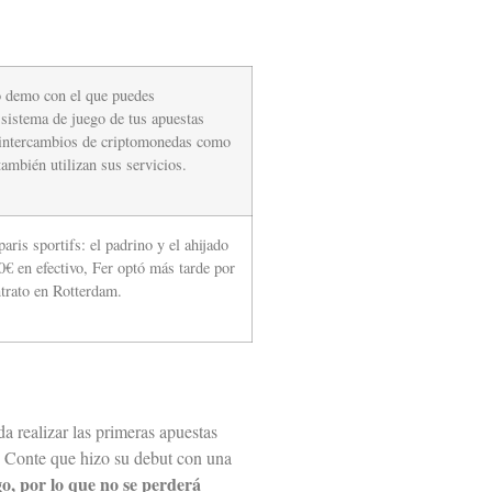
 demo con el que puedes
l sistema de juego de tus apuestas
 intercambios de criptomonedas como
ambién utilizan sus servicios.
is sportifs: el padrino y el ahijado
0€ en efectivo, Fer optó más tarde por
trato en Rotterdam.
a realizar las primeras apuestas
o Conte que hizo su debut con una
o, por lo que no se perderá