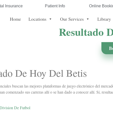
al Insurance
Patient Info
Online Booki
Home
Locations
Our Services
Library
Resultado D
B
ado De Hoy Del Betis
nciales buscan las mejores plataformas de juego electrónico del mercad
han comenzado sus carreras allí o se han dado a conocer allí. Sí, result
Division De Futbol