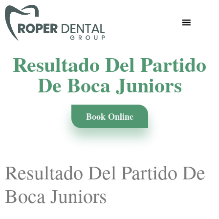
Resultado Del Partido
De Boca Juniors
Book Online
Resultado Del Partido De
Boca Juniors