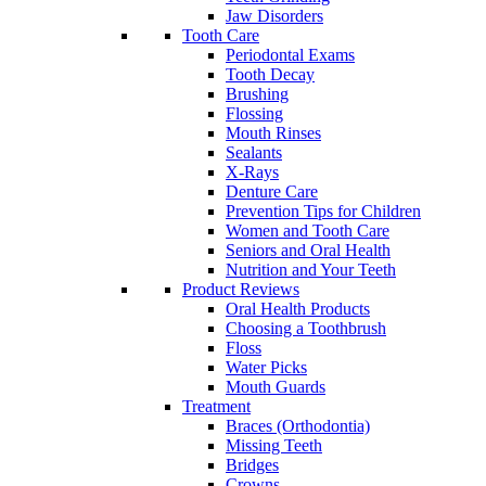
Jaw Disorders
Tooth Care
Periodontal Exams
Tooth Decay
Brushing
Flossing
Mouth Rinses
Sealants
X-Rays
Denture Care
Prevention Tips for Children
Women and Tooth Care
Seniors and Oral Health
Nutrition and Your Teeth
Product Reviews
Oral Health Products
Choosing a Toothbrush
Floss
Water Picks
Mouth Guards
Treatment
Braces (Orthodontia)
Missing Teeth
Bridges
Crowns