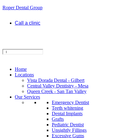
Roper Dental Group
Call a clinic
Home
Locations
Vista Dorada Dental - Gilbert
Central Valley Dentistry - Mesa
Queen Creek - San Tan Valley
Our Services
Emergency Dentist
Teeth whitening
Dental Implants
Grafts
Pediatric Dentist
Unsightly Fillings
Excessive Gums