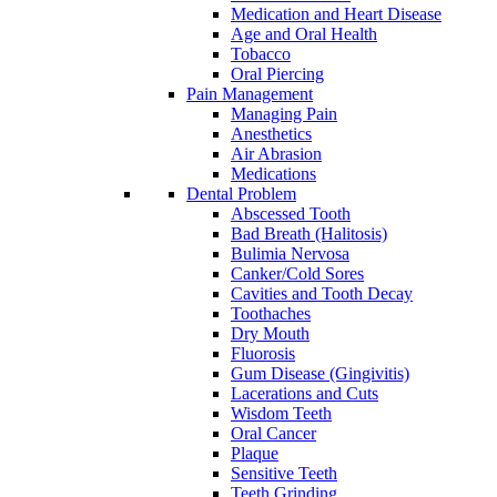
Medication and Heart Disease
Age and Oral Health
Tobacco
Oral Piercing
Pain Management
Managing Pain
Anesthetics
Air Abrasion
Medications
Dental Problem
Abscessed Tooth
Bad Breath (Halitosis)
Bulimia Nervosa
Canker/Cold Sores
Cavities and Tooth Decay
Toothaches
Dry Mouth
Fluorosis
Gum Disease (Gingivitis)
Lacerations and Cuts
Wisdom Teeth
Oral Cancer
Plaque
Sensitive Teeth
Teeth Grinding