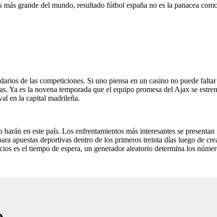
tes más grande del mundo, resultado fútbol españa no es la panacea com
arios de las competiciones. Si uno piensa en un casino no puede faltar
tas. Ya es la novena temporada que el equipo promesa del Ajax se estre
al en la capital madrileña.
 harán en este país. Los enfrentamientos más interesantes se presentan 
ara apuestas deportivas dentro de los primeros treinta días luego de cr
icios es el tiempo de espera, un generador aleatorio determina los núme
e