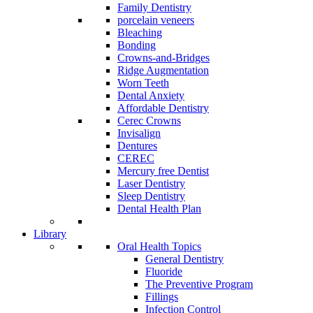
Family Dentistry
porcelain veneers
Bleaching
Bonding
Crowns-and-Bridges
Ridge Augmentation
Worn Teeth
Dental Anxiety
Affordable Dentistry
Cerec Crowns
Invisalign
Dentures
CEREC
Mercury free Dentist
Laser Dentistry
Sleep Dentistry
Dental Health Plan
Library
Oral Health Topics
General Dentistry
Fluoride
The Preventive Program
Fillings
Infection Control