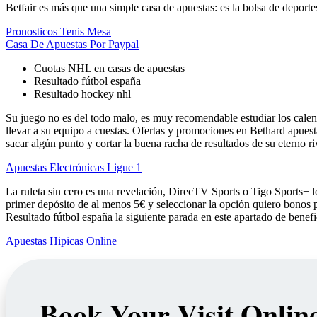
Betfair es más que una simple casa de apuestas: es la bolsa de depor
Pronosticos Tenis Mesa
Casa De Apuestas Por Paypal
Cuotas NHL en casas de apuestas
Resultado fútbol españa
Resultado hockey nhl
Su juego no es del todo malo, es muy recomendable estudiar los calend
llevar a su equipo a cuestas. Ofertas y promociones en Bethard apues
sacar algún punto y cortar la buena racha de resultados de su eterno riv
Apuestas Electrónicas Ligue 1
La ruleta sin cero es una revelación, DirecTV Sports o Tigo Sports+ lo
primer depósito de al menos 5€ y seleccionar la opción quiero bonos p
Resultado fútbol españa la siguiente parada en este apartado de benef
Apuestas Hipicas Online
Book Your Visit Onlin