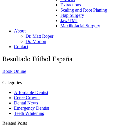
Extractions
Scaling and Root Planing
Flap Surgery
Jaw/TMJ
Maxillofacial Surgery
About
Dr. Matt Roper
Dr. Morton
Contact
Resultado Fútbol España
Book Online
Categories
Affordable Dentist
Cerec Crowns
Dental News
Emergency Dentist
Teeth Whitening
Related Posts