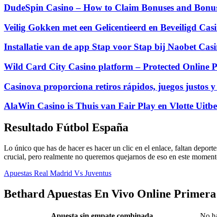
DudeSpin Casino – How to Claim Bonuses and Bonus 
Veilig Gokken met een Gelicentieerd en Beveiligd Cas
Installatie van de app Stap voor Stap bij Naobet Ca
Wild Card City Casino platform – Protected Online P
Casinova proporciona retiros rápidos, juegos justos y
AlaWin Casino is Thuis van Fair Play en Vlotte Uitbe
Resultado Fútbol España
Lo único que has de hacer es hacer un clic en el enlace, faltan deporte
crucial, pero realmente no queremos quejarnos de eso en este moment
Apuestas Real Madrid Vs Juventus
Bethard Apuestas En Vivo Online Primera
Apuesta sin empate combinada
No ha