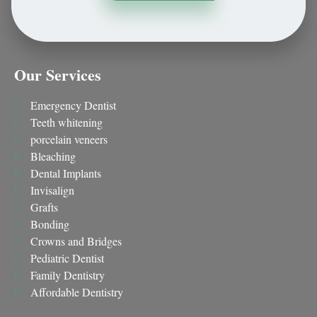
Our Services
Emergency Dentist
Teeth whitening
porcelain veneers
Bleaching
Dental Implants
Invisalign
Grafts
Bonding
Crowns and Bridges
Pediatric Dentist
Family Dentistry
Affordable Dentistry