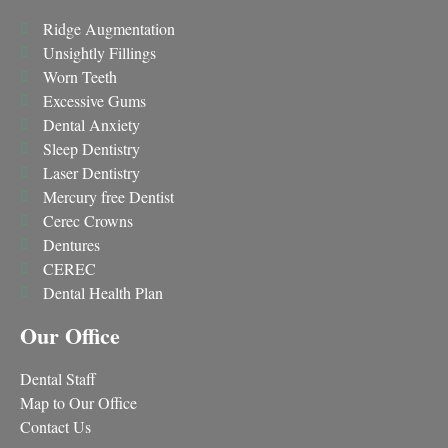
Ridge Augmentation
Unsightly Fillings
Worn Teeth
Excessive Gums
Dental Anxiety
Sleep Dentistry
Laser Dentistry
Mercury free Dentist
Cerec Crowns
Dentures
CEREC
Dental Health Plan
Our Office
Dental Staff
Map to Our Office
Contact Us