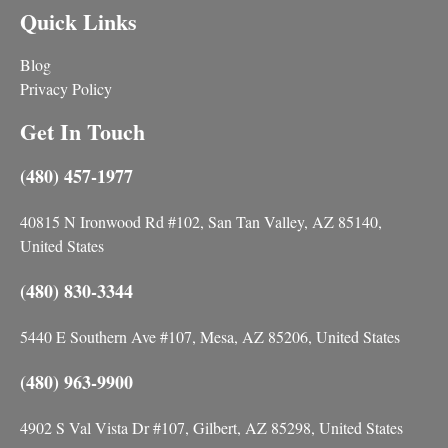
Quick Links
Blog
Privacy Policy
Get In Touch
(480) 457-1977
40815 N Ironwood Rd #102, San Tan Valley, AZ 85140,
United States
(480) 830-3344
5440 E Southern Ave #107, Mesa, AZ 85206, United States
(480) 963-9900
4902 S Val Vista Dr #107, Gilbert, AZ 85298, United States