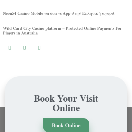
Neon54 Casino Mobile version vs App στην Ελληνική αγορά
Wild Card City Casino platform – Protected Online Payments For
Players in Australia
Book Your Visit
Online
Book Online