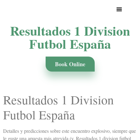
Resultados 1 Division
Futbol España
Book Online
Resultados 1 Division
Futbol España
Detalles y predicciones sobre este encuentro explosivo, siempre que
le guste una apuesta más atrevida (y. Resultados 1 division futbol