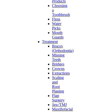
Products
Choosing
a
Toothbrush
Floss
Water
Picks
Mouth
Guards
Treatment
Braces
(Orthodontia)
Missing
Teeth
Bridges
Crowns
Extractions
Scaling
and
Root
Planing
Flap
Surgery
Jaw/TMJ
Maxillofacial