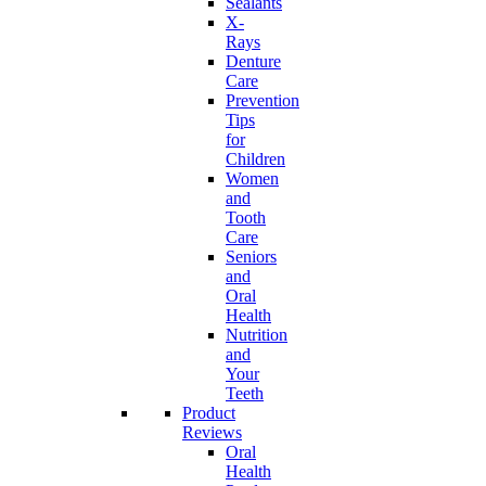
Sealants
X-
Rays
Denture
Care
Prevention
Tips
for
Children
Women
and
Tooth
Care
Seniors
and
Oral
Health
Nutrition
and
Your
Teeth
Product
Reviews
Oral
Health