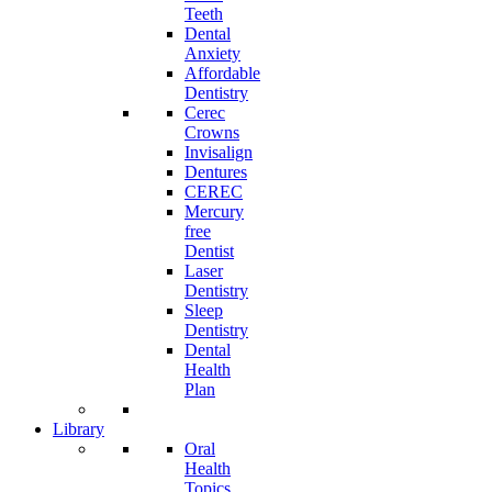
Teeth
Dental
Anxiety
Affordable
Dentistry
Cerec
Crowns
Invisalign
Dentures
CEREC
Mercury
free
Dentist
Laser
Dentistry
Sleep
Dentistry
Dental
Health
Plan
Library
Oral
Health
Topics