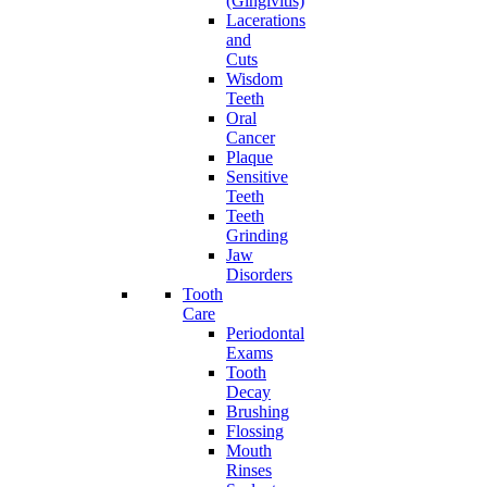
(Gingivitis)
Lacerations
and
Cuts
Wisdom
Teeth
Oral
Cancer
Plaque
Sensitive
Teeth
Teeth
Grinding
Jaw
Disorders
Tooth
Care
Periodontal
Exams
Tooth
Decay
Brushing
Flossing
Mouth
Rinses