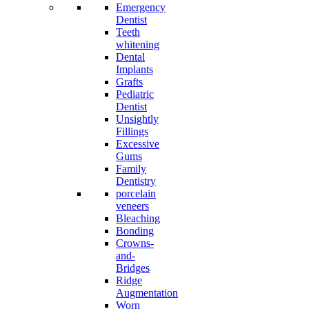
Emergency
Dentist
Teeth
whitening
Dental
Implants
Grafts
Pediatric
Dentist
Unsightly
Fillings
Excessive
Gums
Family
Dentistry
porcelain
veneers
Bleaching
Bonding
Crowns-
and-
Bridges
Ridge
Augmentation
Worn