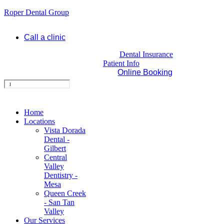
Roper Dental Group
Call a clinic
Dental Insurance
Patient Info
Online Booking
Home
Locations
Vista Dorada
Dental -
Gilbert
Central
Valley
Dentistry -
Mesa
Queen Creek
- San Tan
Valley
Our Services