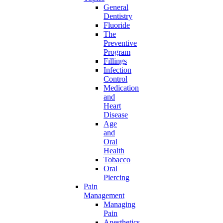
General
Dentistry
Fluoride
The
Preventive
Program
Fillings
Infection
Control
Medication
and
Heart
Disease
Age
and
Oral
Health
Tobacco
Oral
Piercing
Pain
Management
Managing
Pain
Anesthetics