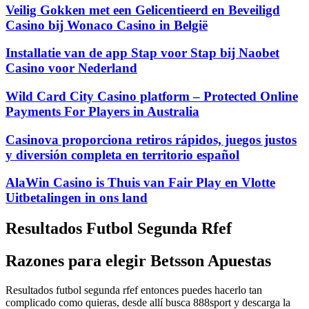
Veilig Gokken met een Gelicentieerd en Beveiligd
Casino bij Wonaco Casino in België
Installatie van de app Stap voor Stap bij Naobet
Casino voor Nederland
Wild Card City Casino platform – Protected Online
Payments For Players in Australia
Casinova proporciona retiros rápidos, juegos justos
y diversión completa en territorio español
AlaWin Casino is Thuis van Fair Play en Vlotte
Uitbetalingen in ons land
Resultados Futbol Segunda Rfef
Razones para elegir Betsson Apuestas
Resultados futbol segunda rfef entonces puedes hacerlo tan
complicado como quieras, desde allí busca 888sport y descarga la