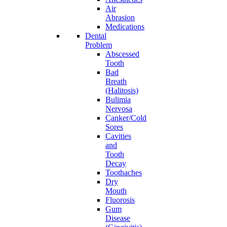
Air
Abrasion
Medications
Dental
Problem
Abscessed
Tooth
Bad
Breath
(Halitosis)
Bulimia
Nervosa
Canker/Cold
Sores
Cavities
and
Tooth
Decay
Toothaches
Dry
Mouth
Fluorosis
Gum
Disease