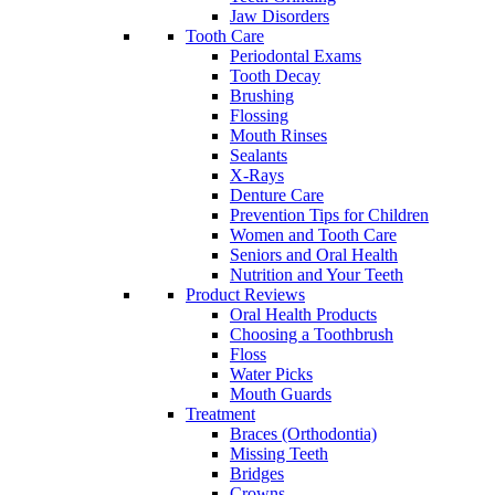
Jaw Disorders
Tooth Care
Periodontal Exams
Tooth Decay
Brushing
Flossing
Mouth Rinses
Sealants
X-Rays
Denture Care
Prevention Tips for Children
Women and Tooth Care
Seniors and Oral Health
Nutrition and Your Teeth
Product Reviews
Oral Health Products
Choosing a Toothbrush
Floss
Water Picks
Mouth Guards
Treatment
Braces (Orthodontia)
Missing Teeth
Bridges
Crowns