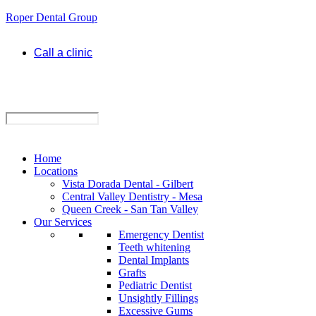
Roper Dental Group
Call a clinic
Home
Locations
Vista Dorada Dental - Gilbert
Central Valley Dentistry - Mesa
Queen Creek - San Tan Valley
Our Services
Emergency Dentist
Teeth whitening
Dental Implants
Grafts
Pediatric Dentist
Unsightly Fillings
Excessive Gums