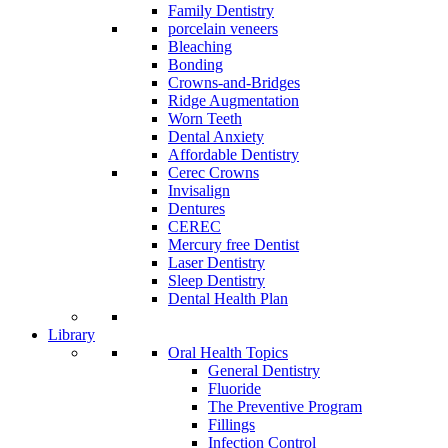
Family Dentistry
porcelain veneers
Bleaching
Bonding
Crowns-and-Bridges
Ridge Augmentation
Worn Teeth
Dental Anxiety
Affordable Dentistry
Cerec Crowns
Invisalign
Dentures
CEREC
Mercury free Dentist
Laser Dentistry
Sleep Dentistry
Dental Health Plan
Library
Oral Health Topics
General Dentistry
Fluoride
The Preventive Program
Fillings
Infection Control