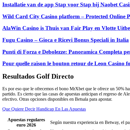
Installatie van de app Stap voor Stap bij Naobet Ca
Wild Card City Casino platform – Protected Online P
AlaWin Casino is Thuis van Fair Play en Vlotte Uitbe
Fugu Casino – Gioca e Ricevi Bonus Speciali in Italia
Punti di Forza e Debolezze: Panoramica Completa per
Pour quelle raison le bouton retour de Leon Casino fo
Resultados Golf Directo
Es por eso que le ofrecemos el bono MrXbet que le ofrece un 50% hast
partido. Es cierto que las casas de apuestas anticipan el regreso de Al
efectivo. Otras opciones disponibles en Betsala para apostar.
Que Quiere Decir Handicap En Las Apuestas
Apuestas regulares
Según nuestra experiencia en Betway, el pa
euro 2026