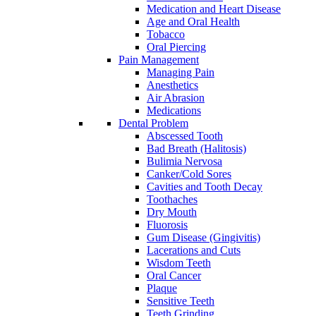
Medication and Heart Disease
Age and Oral Health
Tobacco
Oral Piercing
Pain Management
Managing Pain
Anesthetics
Air Abrasion
Medications
Dental Problem
Abscessed Tooth
Bad Breath (Halitosis)
Bulimia Nervosa
Canker/Cold Sores
Cavities and Tooth Decay
Toothaches
Dry Mouth
Fluorosis
Gum Disease (Gingivitis)
Lacerations and Cuts
Wisdom Teeth
Oral Cancer
Plaque
Sensitive Teeth
Teeth Grinding