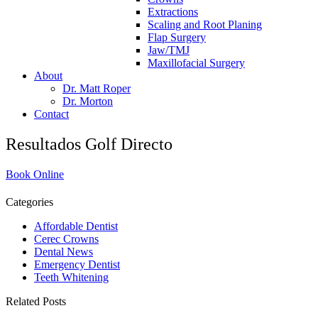
Extractions
Scaling and Root Planing
Flap Surgery
Jaw/TMJ
Maxillofacial Surgery
About
Dr. Matt Roper
Dr. Morton
Contact
Resultados Golf Directo
Book Online
Categories
Affordable Dentist
Cerec Crowns
Dental News
Emergency Dentist
Teeth Whitening
Related Posts