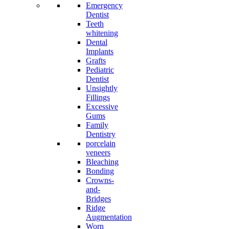
Emergency
Dentist
Teeth
whitening
Dental
Implants
Grafts
Pediatric
Dentist
Unsightly
Fillings
Excessive
Gums
Family
Dentistry
porcelain
veneers
Bleaching
Bonding
Crowns-
and-
Bridges
Ridge
Augmentation
Worn