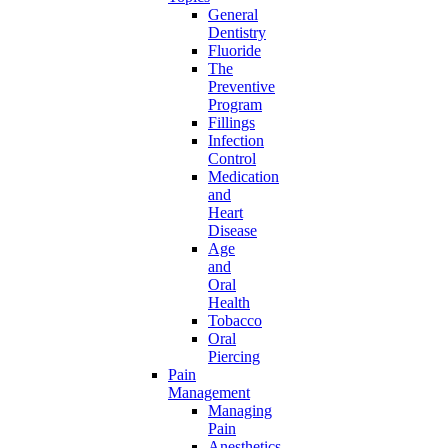
General
Dentistry
Fluoride
The
Preventive
Program
Fillings
Infection
Control
Medication
and
Heart
Disease
Age
and
Oral
Health
Tobacco
Oral
Piercing
Pain
Management
Managing
Pain
Anesthetics