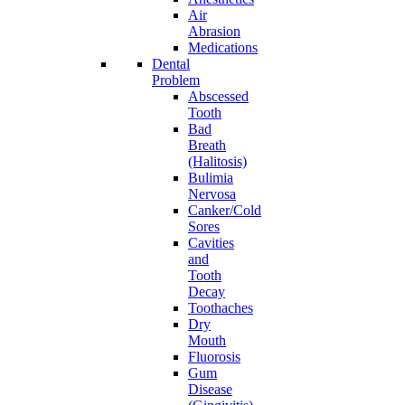
Air
Abrasion
Medications
Dental
Problem
Abscessed
Tooth
Bad
Breath
(Halitosis)
Bulimia
Nervosa
Canker/Cold
Sores
Cavities
and
Tooth
Decay
Toothaches
Dry
Mouth
Fluorosis
Gum
Disease