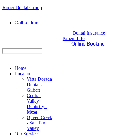
Roper Dental Group
Call a clinic
Dental Insurance
Patient Info
Online Booking
Home
Locations
Vista Dorada
Dental -
Gilbert
Central
Valley
Dentistry -
Mesa
Queen Creek
- San Tan
Valley
Our Services