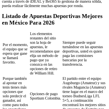
cuenta a través de iDEAL y Bet365 lo gestiona de manera sólida,
pueda realizar fácilmente muchas apuestas por ronda.
Listado de Apuestas Deportivas Mejores
en México Para 2026
Los elementos
restantes del sitio
son la hoja de
Siempre puede seguir
Por el momento,
apuestas, le
turnándose en las apuestas
el equipo que se
recomendamos que
deportivas, usted es quien
espera que gane
elija un método de
paga las comisiones
se llamará
pago que ya
bancarias por la
favorito.
conozca en las
transferencia.
opciones de retiro
de William Hill.
Porque también
El partido entre el equipo
al apostar en
Augsburgo (Amateur) y sus
tenis tienes más
rivales Maguncia (Amateur)
opciones que
tiene lugar en el marco del
Opciones de pago
solo predecir el
torneo BudnesLiga LFL
Sportium Colombia.
ganador, así
5×5, a continuación
como para todos
encontrará los mejores sitios