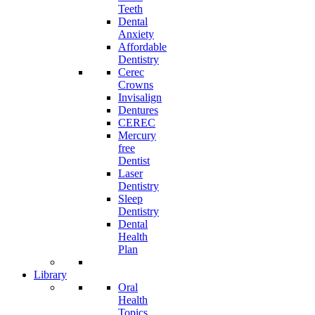
Teeth
Dental
Anxiety
Affordable
Dentistry
Cerec
Crowns
Invisalign
Dentures
CEREC
Mercury
free
Dentist
Laser
Dentistry
Sleep
Dentistry
Dental
Health
Plan
Library
Oral
Health
Topics