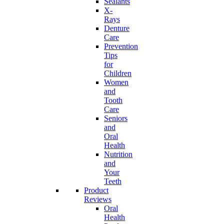
Sealants
X-
Rays
Denture
Care
Prevention
Tips
for
Children
Women
and
Tooth
Care
Seniors
and
Oral
Health
Nutrition
and
Your
Teeth
Product
Reviews
Oral
Health