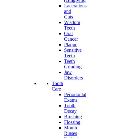
(Gingivitis)
Lacerations
and
Cuts
Wisdom
Teeth
Oral
Cancer
Plaque
Sensitive
Teeth
Teeth
Grinding
Jaw
Disorders
Tooth
Care
Periodontal
Exams
Tooth
Decay
Brushing
Flossing
Mouth
Rinses