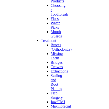
Products
Choosing
a
Toothbrush
Floss
Water
Picks
Mouth
Guards
Treatment
Braces
(Orthodontia)
Missing
Teeth
Bridges
Crowns
Extractions
Scaling
and
Root
Planing
Flap
Surgery
Jaw/TMJ
Maxillofacial