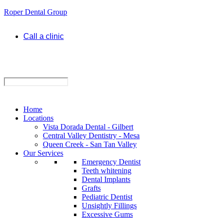
Roper Dental Group
Call a clinic
Home
Locations
Vista Dorada Dental - Gilbert
Central Valley Dentistry - Mesa
Queen Creek - San Tan Valley
Our Services
Emergency Dentist
Teeth whitening
Dental Implants
Grafts
Pediatric Dentist
Unsightly Fillings
Excessive Gums