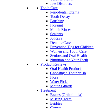
Jaw Disorders
Tooth Care
Periodontal Exams
Tooth Decay
Brushing
Flossing
Mouth Rinses
Sealants
X-Rays
Denture Care
Prevention Tips for Children
Women and Tooth Care
Seniors and Oral Health
Nutrition and Your Teeth
Product Reviews
Oral Health Products
Choosing a Toothbrush
Floss
Water Picks
Mouth Guards
Treatment
Braces (Orthodontia)
Missing Teeth
Bridges
Crowns