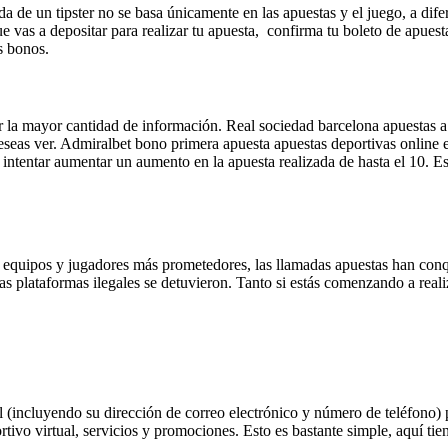
da de un tipster no se basa únicamente en las apuestas y el juego, a dif
que vas a depositar para realizar tu apuesta, confirma tu boleto de apue
s bonos.
la mayor cantidad de información. Real sociedad barcelona apuestas a l
deseas ver. Admiralbet bono primera apuesta apuestas deportivas online
a intentar aumentar un aumento en la apuesta realizada de hasta el 10. E
 equipos y jugadores más prometedores, las llamadas apuestas han conq
as plataformas ilegales se detuvieron. Tanto si estás comenzando a realiz
 (incluyendo su dirección de correo electrónico y número de teléfono) 
rtivo virtual, servicios y promociones. Esto es bastante simple, aquí ti