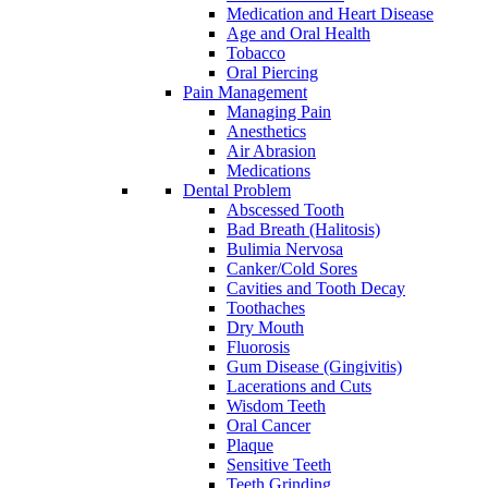
Medication and Heart Disease
Age and Oral Health
Tobacco
Oral Piercing
Pain Management
Managing Pain
Anesthetics
Air Abrasion
Medications
Dental Problem
Abscessed Tooth
Bad Breath (Halitosis)
Bulimia Nervosa
Canker/Cold Sores
Cavities and Tooth Decay
Toothaches
Dry Mouth
Fluorosis
Gum Disease (Gingivitis)
Lacerations and Cuts
Wisdom Teeth
Oral Cancer
Plaque
Sensitive Teeth
Teeth Grinding