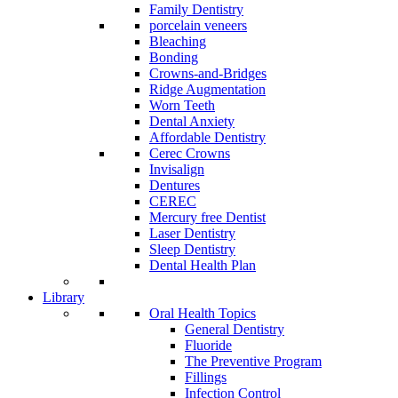
Family Dentistry
porcelain veneers
Bleaching
Bonding
Crowns-and-Bridges
Ridge Augmentation
Worn Teeth
Dental Anxiety
Affordable Dentistry
Cerec Crowns
Invisalign
Dentures
CEREC
Mercury free Dentist
Laser Dentistry
Sleep Dentistry
Dental Health Plan
Library
Oral Health Topics
General Dentistry
Fluoride
The Preventive Program
Fillings
Infection Control