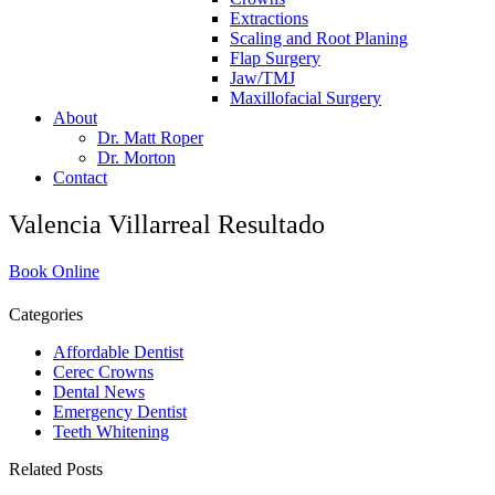
Extractions
Scaling and Root Planing
Flap Surgery
Jaw/TMJ
Maxillofacial Surgery
About
Dr. Matt Roper
Dr. Morton
Contact
Valencia Villarreal Resultado
Book Online
Categories
Affordable Dentist
Cerec Crowns
Dental News
Emergency Dentist
Teeth Whitening
Related Posts