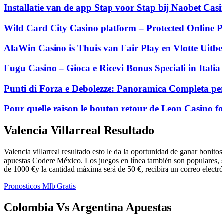
Installatie van de app Stap voor Stap bij Naobet Ca
Wild Card City Casino platform – Protected Online P
AlaWin Casino is Thuis van Fair Play en Vlotte Uitbe
Fugu Casino – Gioca e Ricevi Bonus Speciali in Italia
Punti di Forza e Debolezze: Panoramica Completa per
Pour quelle raison le bouton retour de Leon Casino fo
Valencia Villarreal Resultado
Valencia villarreal resultado esto le da la oportunidad de ganar bonit
apuestas Codere México. Los juegos en línea también son populares, 
de 1000 €y la cantidad máxima será de 50 €, recibirá un correo electró
Pronosticos Mlb Gratis
Colombia Vs Argentina Apuestas