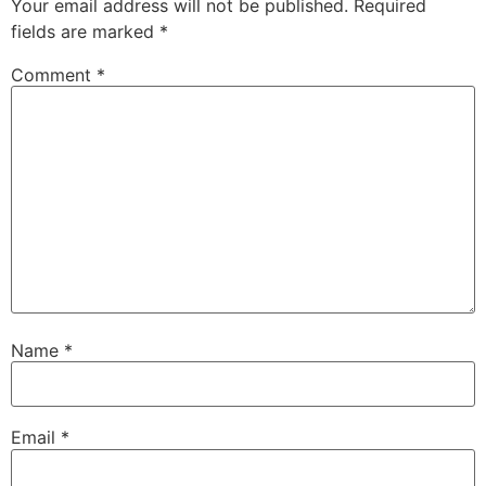
Your email address will not be published.
Required
fields are marked
*
Comment
*
Name
*
Email
*