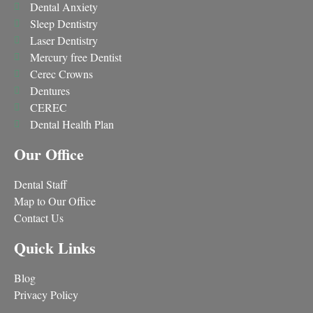
Dental Anxiety
Sleep Dentistry
Laser Dentistry
Mercury free Dentist
Cerec Crowns
Dentures
CEREC
Dental Health Plan
Our Office
Dental Staff
Map to Our Office
Contact Us
Quick Links
Blog
Privacy Policy