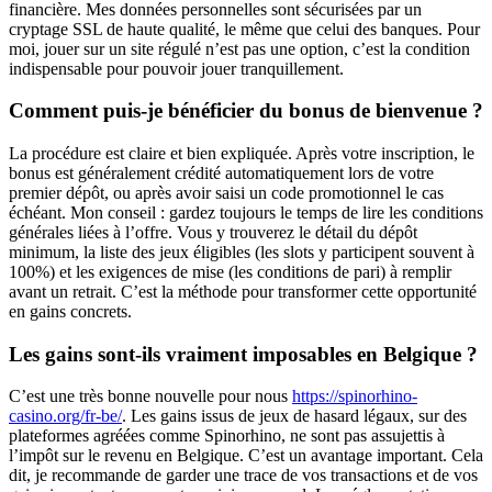
financière. Mes données personnelles sont sécurisées par un
cryptage SSL de haute qualité, le même que celui des banques. Pour
moi, jouer sur un site régulé n’est pas une option, c’est la condition
indispensable pour pouvoir jouer tranquillement.
Comment puis-je bénéficier du bonus de bienvenue ?
La procédure est claire et bien expliquée. Après votre inscription, le
bonus est généralement crédité automatiquement lors de votre
premier dépôt, ou après avoir saisi un code promotionnel le cas
échéant. Mon conseil : gardez toujours le temps de lire les conditions
générales liées à l’offre. Vous y trouverez le détail du dépôt
minimum, la liste des jeux éligibles (les slots y participent souvent à
100%) et les exigences de mise (les conditions de pari) à remplir
avant un retrait. C’est la méthode pour transformer cette opportunité
en gains concrets.
Les gains sont-ils vraiment imposables en Belgique ?
C’est une très bonne nouvelle pour nous
https://spinorhino-
casino.org/fr-be/
. Les gains issus de jeux de hasard légaux, sur des
plateformes agréées comme Spinorhino, ne sont pas assujettis à
l’impôt sur le revenu en Belgique. C’est un avantage important. Cela
dit, je recommande de garder une trace de vos transactions et de vos