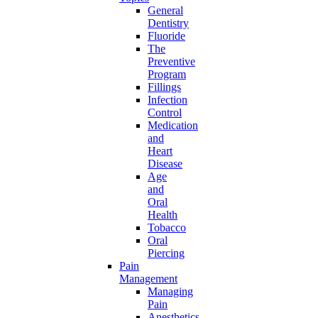
General
Dentistry
Fluoride
The
Preventive
Program
Fillings
Infection
Control
Medication
and
Heart
Disease
Age
and
Oral
Health
Tobacco
Oral
Piercing
Pain
Management
Managing
Pain
Anesthetics