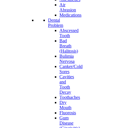
Air
Abrasion
Medications
Dental
Problem
Abscessed
Tooth
Bad
Breath
(Halitosis)
Bulimia
Nervosa
Canker/Cold
Sores
Cavities
and
Tooth
Decay
Toothaches
Dry
Mouth
Fluorosis
Gum
Disease