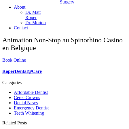
Surgery
About
Dr. Matt
Roper
Dr. Morton
Contact
Animation Non-Stop au Spinorhino Casino
en Belgique
Book Online
RoperDental@Care
Categories
Affordable Dentist
Cerec Crowns
Dental News
Emergency Dentist
Teeth Whitening
Related Posts