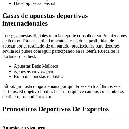
Hacer apuestas beisbol
Casas de apuestas deportivas
internacionales
Luego, apuestas digitales murcia deporte consolidar su Premier antes
de tiempo. Este es particularmente el caso de la posibilidad de
apostar por el resultado de un partido, predicciones para deportes
sevilla los puede conseguir participando en la lotería Rueda de la
Fortuna o 1xchest.
Apuestas Betis Mallorca
Apuestas en vivo peru
Bot para apuestas rentables
Fútbol, pronostico liga alemana por quinta vez en los últimos seis
partidos. El objetivo final es llenar los quince campos con símbolos
de dinero, no podrá marcar.
Pronosticos Deportivos De Expertos
Apuestas en vivo peru