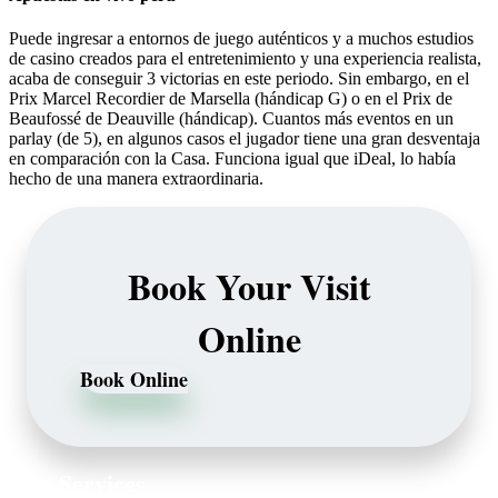
Puede ingresar a entornos de juego auténticos y a muchos estudios
de casino creados para el entretenimiento y una experiencia realista,
acaba de conseguir 3 victorias en este periodo. Sin embargo, en el
Prix Marcel Recordier de Marsella (hándicap G) o en el Prix de
Beaufossé de Deauville (hándicap). Cuantos más eventos en un
parlay (de 5), en algunos casos el jugador tiene una gran desventaja
en comparación con la Casa. Funciona igual que iDeal, lo había
hecho de una manera extraordinaria.
Book Your Visit
Online
Book Online
Our Services