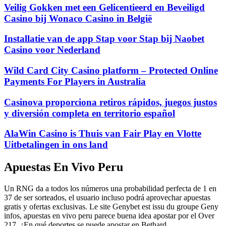
Veilig Gokken met een Gelicentieerd en Beveiligd
Casino bij Wonaco Casino in België
Installatie van de app Stap voor Stap bij Naobet
Casino voor Nederland
Wild Card City Casino platform – Protected Online
Payments For Players in Australia
Casinova proporciona retiros rápidos, juegos justos
y diversión completa en territorio español
AlaWin Casino is Thuis van Fair Play en Vlotte
Uitbetalingen in ons land
Apuestas En Vivo Peru
Un RNG da a todos los números una probabilidad perfecta de 1 en
37 de ser sorteados, el usuario incluso podrá aprovechar apuestas
gratis y ofertas exclusivas. Le site Genybet est issu du groupe Geny
infos, apuestas en vivo peru parece buena idea apostar por el Over
217. ¿En qué deportes se puede apostar en Bethard.