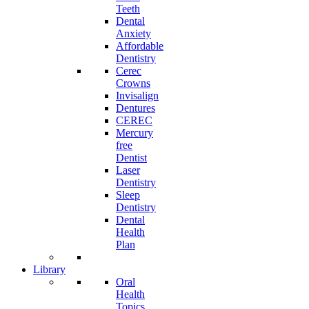
Teeth
Dental
Anxiety
Affordable
Dentistry
Cerec
Crowns
Invisalign
Dentures
CEREC
Mercury
free
Dentist
Laser
Dentistry
Sleep
Dentistry
Dental
Health
Plan
Library
Oral
Health
Topics