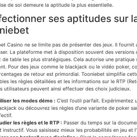
rise de soi demeure la aptitude la plus essentielle.
fectionner ses aptitudes sur l
niebet
et Casino ne se limite pas de présenter des jeux. Il fournit
ser. La plateforme met à disposition souvent des versions
x de table les plus stratégiques. Cela autorise une pratique 
nt. Pour des jeux comme le blackjack ou le vidéo poker, co
rcentages de retour est primordial. Tooniebet simplifie ce
bles les règles détaillées et les informations sur le RTP (R
es utilisateurs peuvent ainsi effectuer des choix judicieux.
iliser les modes démo :
C’est l’outil parfait. Expérimentez 
ackjack ou découvrez les règles d’une variante de poker sa
fectif.
udier les règles et le RTP :
Passer du temps sur la document
t instructif. Vous saisissez mieux les probabilités en jeu et 