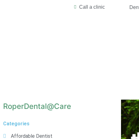
Call a clinic
Dent
RoperDental@Care
Categories
Affordable Dentist