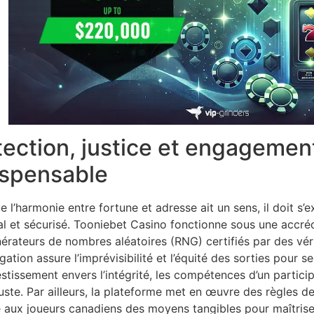
tection, justice et engagement
ispensable
e l’harmonie entre fortune et adresse ait un sens, il doit s
al et sécurisé. Tooniebet Casino fonctionne sous une accrédit
érateurs de nombres aléatoires (RNG) certifiés par des vér
ation assure l’imprévisibilité et l’équité des sorties pour s
estissement envers l’intégrité, les compétences d’un particip
juste. Par ailleurs, la plateforme met en œuvre des règles de
 aux joueurs canadiens des moyens tangibles pour maîtriser