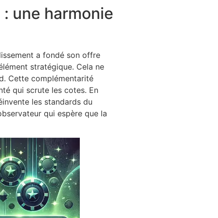
t : une harmonie
blissement a fondé son offre
l’élément stratégique. Cela ne
ard. Cette complémentarité
té qui scrute les cotes. En
réinvente les standards du
 observateur qui espère que la