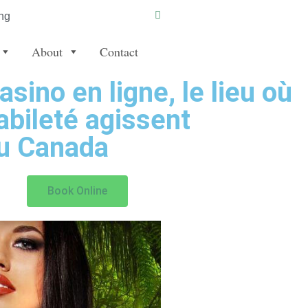
ng
About
Contact
sino en ligne, le lieu où
abileté agissent
u Canada
Book Online