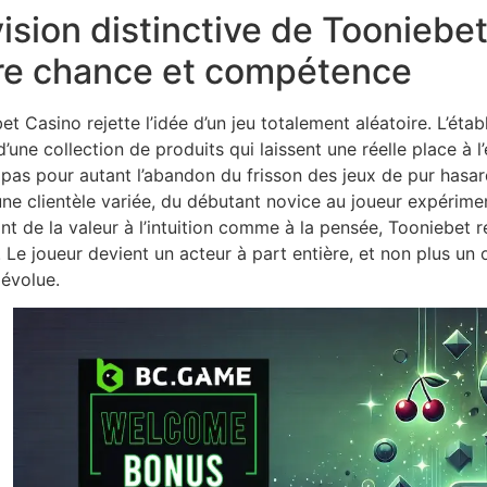
vision distinctive de Tooniebe
re chance et compétence
et Casino rejette l’idée d’un jeu totalement aléatoire. L’éta
d’une collection de produits qui laissent une réelle place à 
e pas pour autant l’abandon du frisson des jeux de pur has
une clientèle variée, du débutant novice au joueur expérimen
ant de la valeur à l’intuition comme à la pensée, Tooniebet 
. Le joueur devient un acteur à part entière, et non plus un
évolue.