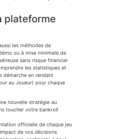
a plateforme
 aussi les méthodes de
 démo ou à mise minimale de
sérieuse sans risque financier
mprendre les statistiques et
tte démarche en rendant
etour au Joueur) pour chaque
une nouvelle stratégie au
ns toucher votre bankroll
ation officielle de chaque jeu
l’impact de vos décisions.