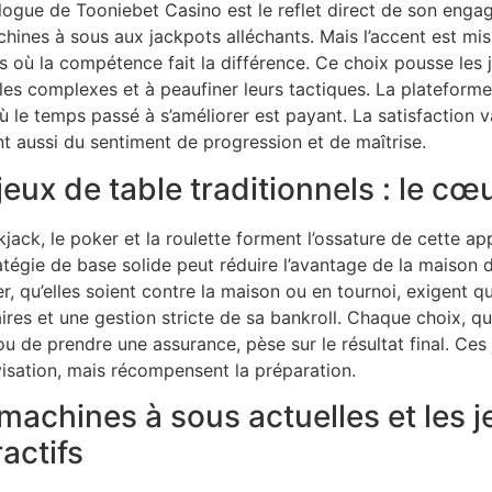
logue de Tooniebet Casino est le reflet direct de son enga
hines à sous aux jackpots alléchants. Mais l’accent est mis 
res où la compétence fait la différence. Ce choix pousse les
les complexes et à peaufiner leurs tactiques. La plateforme
ù le temps passé à s’améliorer est payant. La satisfaction 
ent aussi du sentiment de progression et de maîtrise.
jeux de table traditionnels : le cœu
kjack, le poker et la roulette forment l’ossature de cette a
atégie de base solide peut réduire l’avantage de la maison 
r, qu’elles soient contre la maison ou en tournoi, exigent qu
ires et une gestion stricte de sa bankroll. Chaque choix, qu’i
ou de prendre une assurance, pèse sur le résultat final. Ce
visation, mais récompensent la préparation.
machines à sous actuelles et les 
ractifs