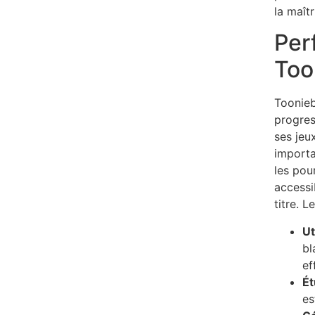
la maît
Per
Too
Toonieb
progres
ses jeu
importa
les pou
accessi
titre. L
Ut
bl
ef
Ét
es