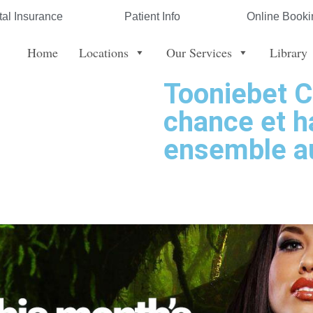
al Insurance
Patient Info
Online Booki
Home
Locations
Our Services
Library
Tooniebet Ca
chance et h
ensemble a