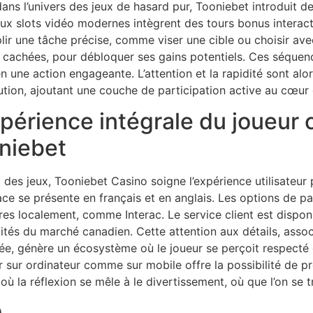
ns l’univers des jeux de hasard pur, Tooniebet introduit de
x slots vidéo modernes intègrent des tours bonus interactif
ir une tâche précise, comme viser une cible ou choisir av
 cachées, pour débloquer ses gains potentiels. Ces séque
en une action engageante. L’attention et la rapidité sont al
ution, ajoutant une couche de participation active au cœur 
xpérience intégrale du joueur
niebet
 des jeux, Tooniebet Casino soigne l’expérience utilisateur 
face se présente en français et en anglais. Les options de 
res localement, comme Interac. Le service client est dispo
cités du marché canadien. Cette attention aux détails, assoc
rée, génère un écosystème où le joueur se perçoit respecté e
r sur ordinateur comme sur mobile offre la possibilité de pr
 où la réflexion se mêle à le divertissement, où que l’on se 