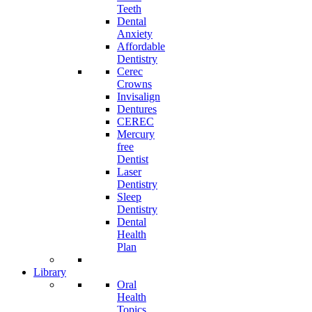
Teeth
Dental
Anxiety
Affordable
Dentistry
Cerec
Crowns
Invisalign
Dentures
CEREC
Mercury
free
Dentist
Laser
Dentistry
Sleep
Dentistry
Dental
Health
Plan
Library
Oral
Health
Topics