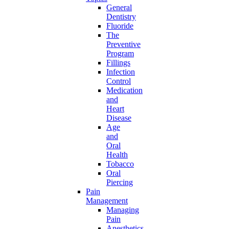
General
Dentistry
Fluoride
The
Preventive
Program
Fillings
Infection
Control
Medication
and
Heart
Disease
Age
and
Oral
Health
Tobacco
Oral
Piercing
Pain
Management
Managing
Pain
Anesthetics