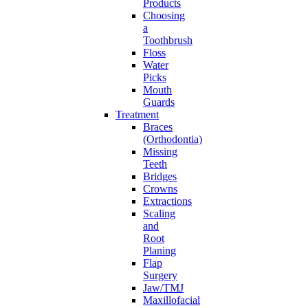
Products
Choosing
a
Toothbrush
Floss
Water
Picks
Mouth
Guards
Treatment
Braces
(Orthodontia)
Missing
Teeth
Bridges
Crowns
Extractions
Scaling
and
Root
Planing
Flap
Surgery
Jaw/TMJ
Maxillofacial