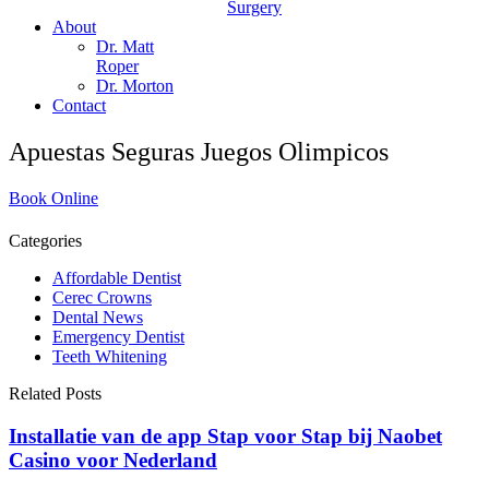
Surgery
About
Dr. Matt
Roper
Dr. Morton
Contact
Apuestas Seguras Juegos Olimpicos
Book Online
Categories
Affordable Dentist
Cerec Crowns
Dental News
Emergency Dentist
Teeth Whitening
Related Posts
Installatie van de app Stap voor Stap bij Naobet
Casino voor Nederland