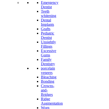
Emergency
Dentist
Teeth
whitening
Dental
Implants
Grafts
Pediatric
Dentist
Unsightly
Fillings
Excessive
Gums
Family
Dentistry
porcelain
veneers
Bleaching
Bonding
Crowns-
and-
Bridges
Ridge
Augmentation
Worn