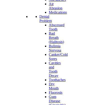
Air
Abrasion
Medications
Dental
Problem
Abscessed
Tooth
Bad
Breath
(Halitosis)
Bulimia
Nervosa
Canker/Cold
Sores
Cavities
and
Tooth
Decay
Toothaches
Dry
Mouth
Fluorosis
Gum
Disease