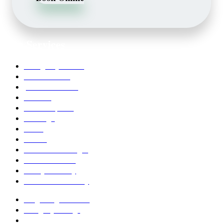
Our Services
Emergency Dentist
Teeth whitening
porcelain veneers
Bleaching
Dental Implants
Invisalign
Grafts
Bonding
Crowns and Bridges
Pediatric Dentist
Family Dentistry
Affordable Dentistry
Ridge Augmentation
Unsightly Fillings
Worn Teeth