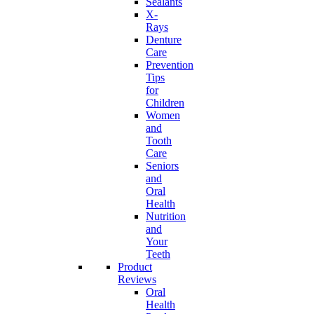
Sealants
X-
Rays
Denture
Care
Prevention
Tips
for
Children
Women
and
Tooth
Care
Seniors
and
Oral
Health
Nutrition
and
Your
Teeth
Product
Reviews
Oral
Health