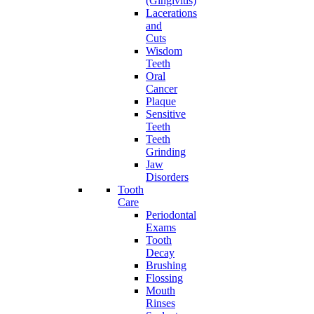
(Gingivitis)
Lacerations
and
Cuts
Wisdom
Teeth
Oral
Cancer
Plaque
Sensitive
Teeth
Teeth
Grinding
Jaw
Disorders
Tooth
Care
Periodontal
Exams
Tooth
Decay
Brushing
Flossing
Mouth
Rinses