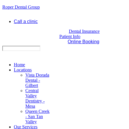
Roper Dental Group
Call a clinic
Dental Insurance
Patient Info
Online Booking
Home
Locations
Vista Dorada
Dental -
Gilbert
Central
Valley
Dentistry -
Mesa
Queen Creek
- San Tan
Valley
Our Services