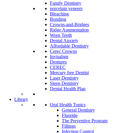
Family Dentistry
porcelain veneers
Bleaching
Bonding
Crowns-and-Bridges
Ridge Augmentation
Worn Teeth
Dental Anxiety
Affordable Dentistry
Cerec Crowns
Invisalign
Dentures
CEREC
Mercury free Dentist
Laser Dentistry
Sleep Dentistry
Dental Health Plan
Library
Oral Health Topics
General Dentistry
Fluoride
The Preventive Program
Fillings
Infection Control