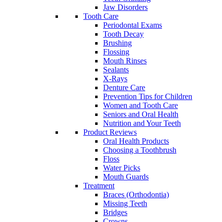
Jaw Disorders
Tooth Care
Periodontal Exams
Tooth Decay
Brushing
Flossing
Mouth Rinses
Sealants
X-Rays
Denture Care
Prevention Tips for Children
Women and Tooth Care
Seniors and Oral Health
Nutrition and Your Teeth
Product Reviews
Oral Health Products
Choosing a Toothbrush
Floss
Water Picks
Mouth Guards
Treatment
Braces (Orthodontia)
Missing Teeth
Bridges
Crowns