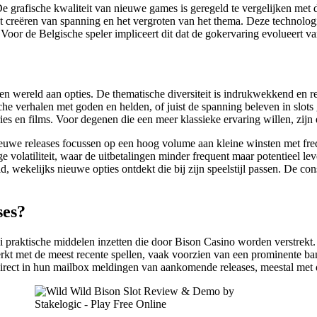
e grafische kwaliteit van nieuwe games is geregeld te vergelijken met
et creëren van spanning en het vergroten van het thema. Deze technolog
 Voor de Belgische speler impliceert dit dat de gokervaring evolueert va
n wereld aan opties. De thematische diversiteit is indrukwekkend en rei
e verhalen met goden en helden, of juist de spanning beleven in slots g
s en films. Voor degenen die een meer klassieke ervaring willen, zijn er
ieuwe releases focussen op een hoog volume aan kleine winsten met freq
olatiliteit, waar de uitbetalingen minder frequent maar potentieel le
id, wekelijks nieuwe opties ontdekt die bij zijn speelstijl passen. De 
ses?
ei praktische middelen inzetten die door Bison Casino worden verstrek
rkt met de meest recente spellen, vaak voorzien van een prominente ba
irect in hun mailbox meldingen van aankomende releases, meestal met d