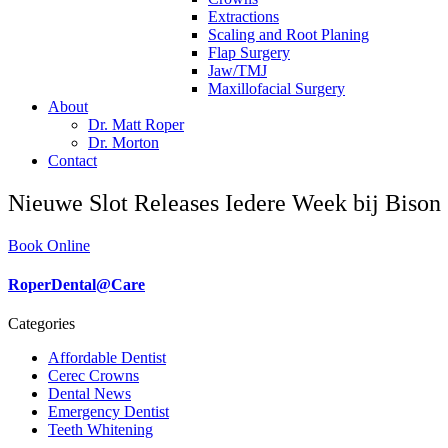
Extractions
Scaling and Root Planing
Flap Surgery
Jaw/TMJ
Maxillofacial Surgery
About
Dr. Matt Roper
Dr. Morton
Contact
Nieuwe Slot Releases Iedere Week bij Bison
Book Online
RoperDental@Care
Categories
Affordable Dentist
Cerec Crowns
Dental News
Emergency Dentist
Teeth Whitening