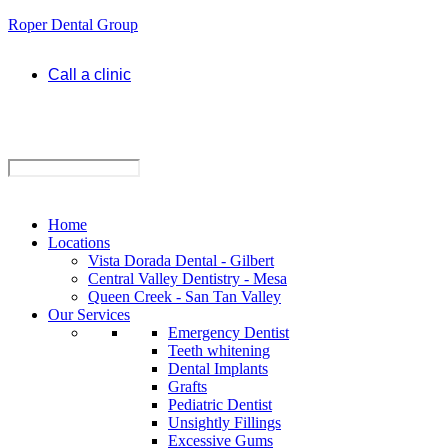
Roper Dental Group
Call a clinic
Home
Locations
Vista Dorada Dental - Gilbert
Central Valley Dentistry - Mesa
Queen Creek - San Tan Valley
Our Services
Emergency Dentist
Teeth whitening
Dental Implants
Grafts
Pediatric Dentist
Unsightly Fillings
Excessive Gums