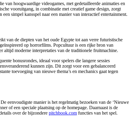
 die van hoogwaardige videogames, met gedetailleerde animaties en
ische vooruitgang, in combinatie met creatief game design, zorgt
n een simpel kansspel naar een manier van interactief entertainment.
kt van de diepten van het oude Egypte tot aan verre futuristische
eïnspireerd op horrorfilms. Popcultuur is een rijke bron van
 altijd moderne interpretaties van de traditionele fruitmachine.
uente bonusrondes, ideaal voor spelers die langere sessies
vensveranderend kunnen zijn. Dit zorgt voor een gebalanceerd
constante toevoeging van nieuwe thema’s en mechanics gaat tegen
t. De eenvoudigste manier is het regelmatig bezoeken van de ‘Nieuwe
nner of een speciale plaatsing op de homepage. Daarnaast is de
etails over de bijzondere
pitchbook.com
functies van het spel.