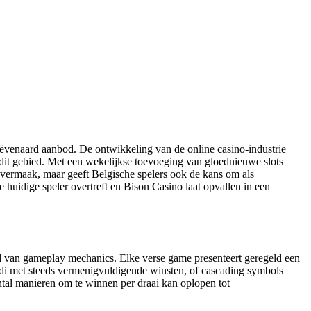
venaard aanbod. De ontwikkeling van de online casino-industrie
 dit gebied. Met een wekelijkse toevoeging van gloednieuwe slots
an vermaak, maar geeft Belgische spelers ook de kans om als
e huidige speler overtreft en Bison Casino laat opvallen in een
bied van gameplay mechanics. Elke verse game presenteert geregeld een
odi met steeds vermenigvuldigende winsten, of cascading symbols
al manieren om te winnen per draai kan oplopen tot