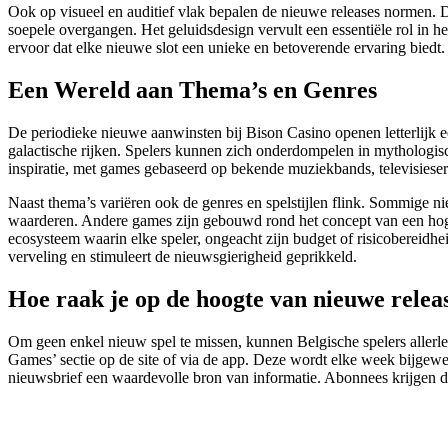
Ook op visueel en auditief vlak bepalen de nieuwe releases normen. D
soepele overgangen. Het geluidsdesign vervult een essentiële rol in h
ervoor dat elke nieuwe slot een unieke en betoverende ervaring biedt.
Een Wereld aan Thema’s en Genres
De periodieke nieuwe aanwinsten bij Bison Casino openen letterlijk ee
galactische rijken. Spelers kunnen zich onderdompelen in mythologisch
inspiratie, met games gebaseerd op bekende muziekbands, televisieserie
Naast thema’s variëren ook de genres en spelstijlen flink. Sommige n
waarderen. Andere games zijn gebouwd rond het concept van een hoge v
ecosysteem waarin elke speler, ongeacht zijn budget of risicobereidhe
verveling en stimuleert de nieuwsgierigheid geprikkeld.
Hoe raak je op de hoogte van nieuwe relea
Om geen enkel nieuw spel te missen, kunnen Belgische spelers allerl
Games’ sectie op de site of via de app. Deze wordt elke week bijgewe
nieuwsbrief een waardevolle bron van informatie. Abonnees krijgen d