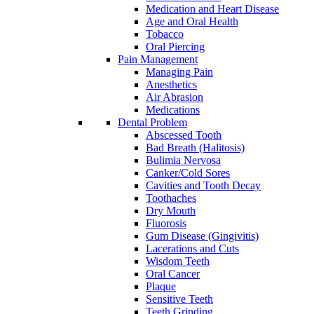
Medication and Heart Disease
Age and Oral Health
Tobacco
Oral Piercing
Pain Management
Managing Pain
Anesthetics
Air Abrasion
Medications
Dental Problem
Abscessed Tooth
Bad Breath (Halitosis)
Bulimia Nervosa
Canker/Cold Sores
Cavities and Tooth Decay
Toothaches
Dry Mouth
Fluorosis
Gum Disease (Gingivitis)
Lacerations and Cuts
Wisdom Teeth
Oral Cancer
Plaque
Sensitive Teeth
Teeth Grinding