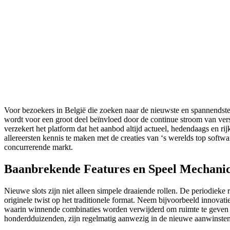
Voor bezoekers in België die zoeken naar de nieuwste en spannendste
wordt voor een groot deel beïnvloed door de continue stroom van vers
verzekert het platform dat het aanbod altijd actueel, hedendaags en ri
allereersten kennis te maken met de creaties van ‘s werelds top softwa
concurrerende markt.
Baanbrekende Features en Speel Mechani
Nieuwe slots zijn niet alleen simpele draaiende rollen. De periodieke
originele twist op het traditionele format. Neem bijvoorbeeld innov
waarin winnende combinaties worden verwijderd om ruimte te geven a
honderdduizenden, zijn regelmatig aanwezig in de nieuwe aanwinsten