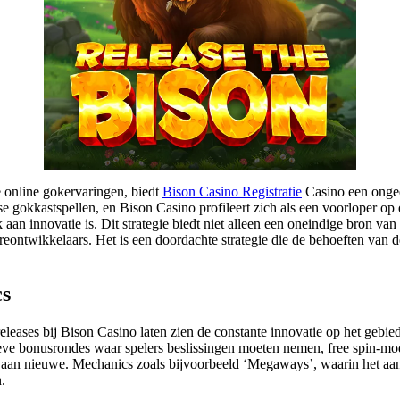
 online gokervaringen, biedt
Bison Casino Registratie
Casino een ongeë
e gokkastspellen, en Bison Casino profileert zich als een voorloper op
jk aan innovatie is. Dit strategie biedt niet alleen een oneindige bron v
reontwikkelaars. Het is een doordachte strategie die de behoeften van d
cs
 releases bij Bison Casino laten zien de constante innovatie op het ge
atieve bonusrondes waar spelers beslissingen moeten nemen, free spin-m
an nieuwe. Mechanics zoals bijvoorbeeld ‘Megaways’, waarin het aant
.