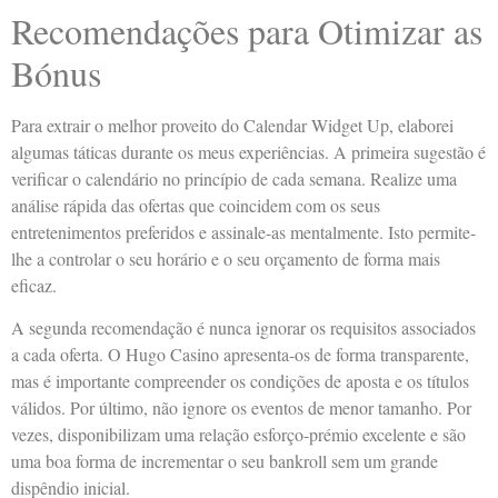
Recomendações para Otimizar as
Bónus
Para extrair o melhor proveito do Calendar Widget Up, elaborei
algumas táticas durante os meus experiências. A primeira sugestão é
verificar o calendário no princípio de cada semana. Realize uma
análise rápida das ofertas que coincidem com os seus
entretenimentos preferidos e assinale-as mentalmente. Isto permite-
lhe a controlar o seu horário e o seu orçamento de forma mais
eficaz.
A segunda recomendação é nunca ignorar os requisitos associados
a cada oferta. O Hugo Casino apresenta-os de forma transparente,
mas é importante compreender os condições de aposta e os títulos
válidos. Por último, não ignore os eventos de menor tamanho. Por
vezes, disponibilizam uma relação esforço-prémio excelente e são
uma boa forma de incrementar o seu bankroll sem um grande
dispêndio inicial.