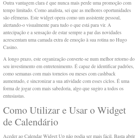
Outra vantagem clara é que nunca mais perde uma promoção com
tempo limitado. Como analista, sei que as melhores oportunidades
são efémeras. Este widget opera como um assistente pessoal,
alertando-o visualmente para tudo o que está para vir. A
antecipação e a sensação de estar sempre a par das novidades
acrescentam uma camada extra de emoção à sua rotina no Hugo
Casino.
A longo prazo, este organização converte-se num melhor retorno do
seu investimento em entretenimento. É capaz de identificar padrões,
como semanas com mais torneios ou meses com cashback
aumentado, e sincronizar a sua atividade com esses ciclos. É uma
forma de jogar com mais sabedoria, algo que sugiro a todos os
entusiastas.
Como Utilizar e Usar o Widget
de Calendário
Aceder ao Calendar Widget Up não podia ser mais fácil. Basta abrir