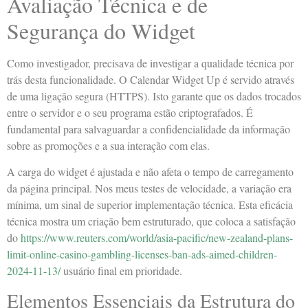
Avaliação Técnica e de
Segurança do Widget
Como investigador, precisava de investigar a qualidade técnica por
trás desta funcionalidade. O Calendar Widget Up é servido através
de uma ligação segura (HTTPS). Isto garante que os dados trocados
entre o servidor e o seu programa estão criptografados. É
fundamental para salvaguardar a confidencialidade da informação
sobre as promoções e a sua interação com elas.
A carga do widget é ajustada e não afeta o tempo de carregamento
da página principal. Nos meus testes de velocidade, a variação era
mínima, um sinal de superior implementação técnica. Esta eficácia
técnica mostra um criação bem estruturado, que coloca a satisfação
do
https://www.reuters.com/world/asia-pacific/new-zealand-plans-
limit-online-casino-gambling-licenses-ban-ads-aimed-children-
2024-11-13/
usuário final em prioridade.
Elementos Essenciais da Estrutura do