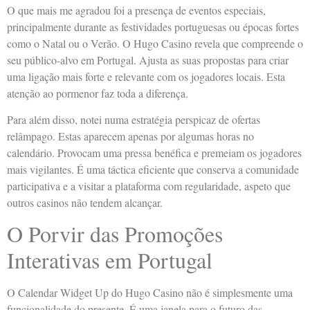
O que mais me agradou foi a presença de eventos especiais,
principalmente durante as festividades portuguesas ou épocas fortes
como o Natal ou o Verão. O Hugo Casino revela que compreende o
seu público-alvo em Portugal. Ajusta as suas propostas para criar
uma ligação mais forte e relevante com os jogadores locais. Esta
atenção ao pormenor faz toda a diferença.
Para além disso, notei numa estratégia perspicaz de ofertas
relâmpago. Estas aparecem apenas por algumas horas no
calendário. Provocam uma pressa benéfica e premeiam os jogadores
mais vigilantes. É uma táctica eficiente que conserva a comunidade
participativa e a visitar a plataforma com regularidade, aspeto que
outros casinos não tendem alcançar.
O Porvir das Promoções
Interativas em Portugal
O Calendar Widget Up do Hugo Casino não é simplesmente uma
funcionalidade do presente. É uma janela para o futuro das