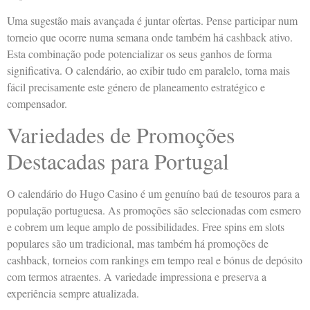
Uma sugestão mais avançada é juntar ofertas. Pense participar num
torneio que ocorre numa semana onde também há cashback ativo.
Esta combinação pode potencializar os seus ganhos de forma
significativa. O calendário, ao exibir tudo em paralelo, torna mais
fácil precisamente este género de planeamento estratégico e
compensador.
Variedades de Promoções
Destacadas para Portugal
O calendário do Hugo Casino é um genuíno baú de tesouros para a
população portuguesa. As promoções são selecionadas com esmero
e cobrem um leque amplo de possibilidades. Free spins em slots
populares são um tradicional, mas também há promoções de
cashback, torneios com rankings em tempo real e bónus de depósito
com termos atraentes. A variedade impressiona e preserva a
experiência sempre atualizada.