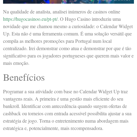
Na qualidade de analista, analisei inúmeros de casinos online
https://hugocasinoo.eu/pt-pt/
. O Hugo Casino introduziu uma
novidade que me chamou mesmo a curiosidade: o Calendar Widget
Up. Esta não é uma ferramenta comum. É uma solução versátil que
compila as melhores promoções para Portugal num local
centralizado. Irei demonstrar como atua e demonstrar por que é tão
significativo para os jogadores portugueses que querem mais valor e
mais emoção.
Benefícios
Programar a sua atividade com base no Calendar Widget Up traz
vantagens reais. A primeira é uma gestão mais eficiente do seu
bankroll. Identificar com antecedência quando surgem ofertas de
cashback ou torneios com entrada acessível possibilita ajustar a sua
estratégia de jogo. Torna o entretenimento numa abordagem mais
estratégica e, potencialmente, mais recompensadora.