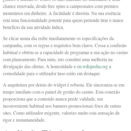
chance renovada, desde free spins a campeonatos com prémios
monetários em dinheiro. A facilidade é ilusória. Na sua essência
está uma funcionalidade potente para quem pretende tirar o maior
benefício da sua atividade lúdica.
Se clicar numa dia exibe imediatamente os especificações da
campanha, com os regras e requisitos bem claros. Cessa a confusão
habitual e obtém-se a capacidade de programar a sua ação no casino
com planeamento. Para mim, isto constitui uma melhoria na
divulgação das ofertas. A honestidade e
en.wikipedia.org
a
comodidade para o utilizador luso estão em destaque.
A arquitetura por detrás do widget é robusta. Ele sincroniza-se em
tempo imediato com o painel de gestão do casino. Esta conexão
proporciona que a conteúdo nunca perde validade, um
inconveniente habitual nos banners promocionais fixos de outras
sites. Como utilizador exigente, valorizo muito esta sensação de
rigor e instantaneidade.