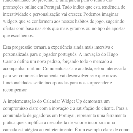
promoções online em Portugal. Tudo indica que esta tendência de
interatividade e personalização vai crescer. Podemos imaginar
widgets que se conformem aos nossos hábitos de jogo, sugerindo
ofertas com base nas slots que mais giramos ou no tipo de apostas
que escolhemos.
Esta progressão tornará a experiência ainda mais imersiva e
personalizada para o jogador português. A inovação do Hugo
Casino define um novo padrão, forçando todo o mercado a
acompanhar o ritmo. Como entusiasta e analista, estou interessado
para ver como esta ferramenta vai desenvolver-se e que novas
funcionalidades serão incorporadas para nos surpreender e
recompensar.
A implementação do Calendar Widget Up demonstra um
compromisso claro com a inovação e a satisfação do cliente. Para a
comunidade de jogadores em Portugal, representa uma ferramenta
prática que simplifica a descoberta de valor e incorpora uma
camada estratégica ao entretenimento. É um exemplo claro de como