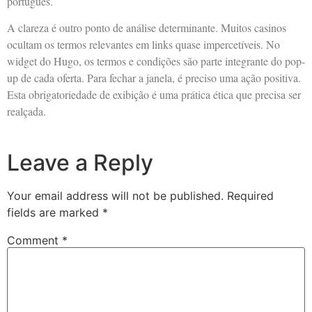
português.
A clareza é outro ponto de análise determinante. Muitos casinos
ocultam os termos relevantes em links quase impercetíveis. No
widget do Hugo, os termos e condições são parte integrante do pop-
up de cada oferta. Para fechar a janela, é preciso uma ação positiva.
Esta obrigatoriedade de exibição é uma prática ética que precisa ser
realçada.
Leave a Reply
Your email address will not be published.
Required
fields are marked
*
Comment
*