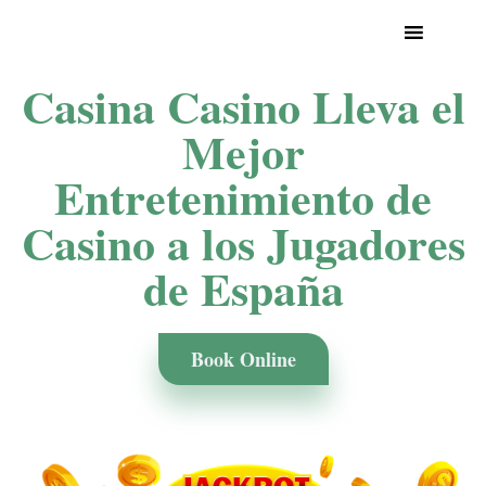
Casina Casino Lleva el
Mejor
Entretenimiento de
Casino a los Jugadores
de España
Book Online