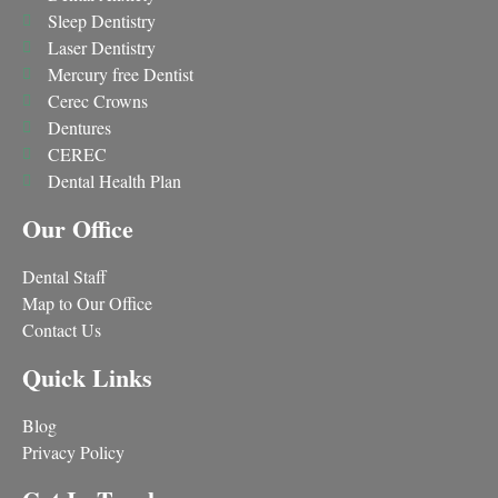
Sleep Dentistry
Laser Dentistry
Mercury free Dentist
Cerec Crowns
Dentures
CEREC
Dental Health Plan
Our Office
Dental Staff
Map to Our Office
Contact Us
Quick Links
Blog
Privacy Policy