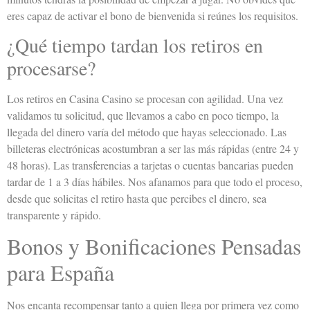
eres capaz de activar el bono de bienvenida si reúnes los requisitos.
¿Qué tiempo tardan los retiros en
procesarse?
Los retiros en Casina Casino se procesan con agilidad. Una vez
validamos tu solicitud, que llevamos a cabo en poco tiempo, la
llegada del dinero varía del método que hayas seleccionado. Las
billeteras electrónicas acostumbran a ser las más rápidas (entre 24 y
48 horas). Las transferencias a tarjetas o cuentas bancarias pueden
tardar de 1 a 3 días hábiles. Nos afanamos para que todo el proceso,
desde que solicitas el retiro hasta que percibes el dinero, sea
transparente y rápido.
Bonos y Bonificaciones Pensadas
para España
Nos encanta recompensar tanto a quien llega por primera vez como