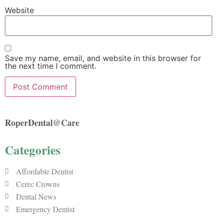
Website
Save my name, email, and website in this browser for
the next time I comment.
RoperDental@Care
Categories
Affordable Dentist
Cerec Crowns
Dental News
Emergency Dentist