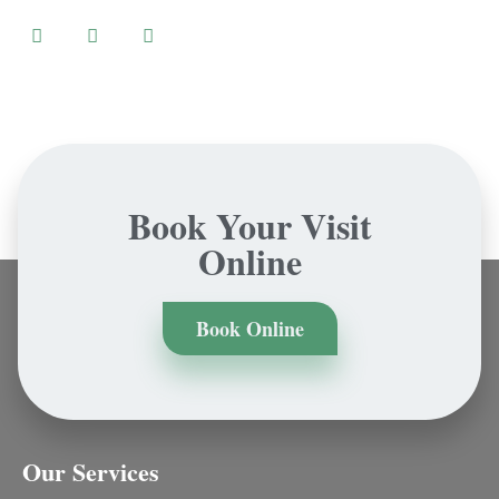
Book Your Visit
Online
Book Online
Our Services