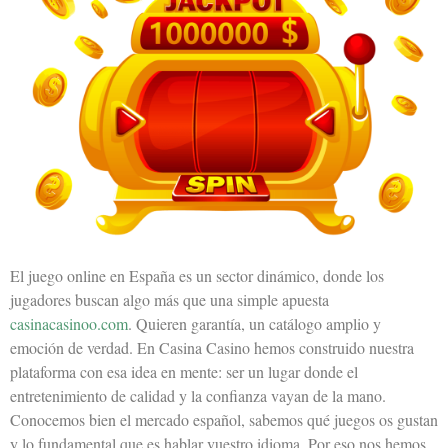
El juego online en España es un sector dinámico, donde los
jugadores buscan algo más que una simple apuesta
casinacasinoo.com
. Quieren garantía, un catálogo amplio y
emoción de verdad. En Casina Casino hemos construido nuestra
plataforma con esa idea en mente: ser un lugar donde el
entretenimiento de calidad y la confianza vayan de la mano.
Conocemos bien el mercado español, sabemos qué juegos os gustan
y lo fundamental que es hablar vuestro idioma. Por eso nos hemos