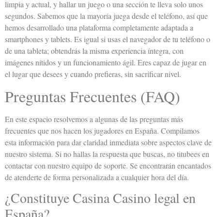
limpia y actual, y hallar un juego o una sección te lleva solo unos
segundos. Sabemos que la mayoría juega desde el teléfono, así que
hemos desarrollado una plataforma completamente adaptada a
smartphones y tablets. Es igual si usas el navegador de tu teléfono o
de una tableta; obtendrás la misma experiencia íntegra, con
imágenes nítidos y un funcionamiento ágil. Eres capaz de jugar en
el lugar que desees y cuando prefieras, sin sacrificar nivel.
Preguntas Frecuentes (FAQ)
En este espacio resolvemos a algunas de las preguntas más
frecuentes que nos hacen los jugadores en España. Compilamos
esta información para dar claridad inmediata sobre aspectos clave de
nuestro sistema. Si no hallas la respuesta que buscas, no titubees en
contactar con nuestro equipo de soporte. Se encontrarán encantados
de atenderte de forma personalizada a cualquier hora del día.
¿Constituye Casina Casino legal en
España?