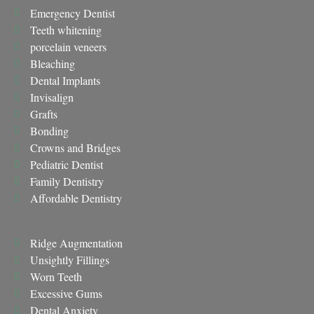
Emergency Dentist
Teeth whitening
porcelain veneers
Bleaching
Dental Implants
Invisalign
Grafts
Bonding
Crowns and Bridges
Pediatric Dentist
Family Dentistry
Affordable Dentistry
Ridge Augmentation
Unsightly Fillings
Worn Teeth
Excessive Gums
Dental Anxiety