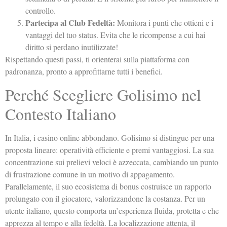
controllo.
Partecipa al Club Fedeltà:
Monitora i punti che ottieni e i
vantaggi del tuo status. Evita che le ricompense a cui hai
diritto si perdano inutilizzate!
Rispettando questi passi, ti orienterai sulla piattaforma con
padronanza, pronto a approfittarne tutti i benefici.
Perché Scegliere Golisimo nel
Contesto Italiano
In Italia, i casino online abbondano. Golisimo si distingue per una
proposta lineare: operatività efficiente e premi vantaggiosi. La sua
concentrazione sui prelievi veloci è azzeccata, cambiando un punto
di frustrazione comune in un motivo di appagamento.
Parallelamente, il suo ecosistema di bonus costruisce un rapporto
prolungato con il giocatore, valorizzandone la costanza. Per un
utente italiano, questo comporta un’esperienza fluida, protetta e che
apprezza al tempo e alla fedeltà. La localizzazione attenta, il