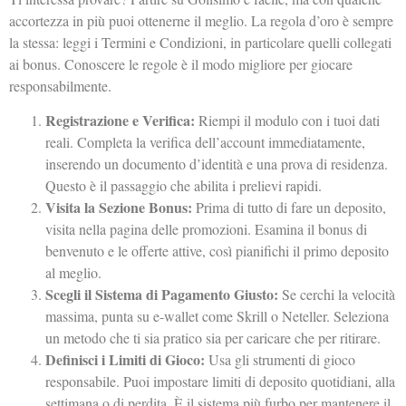
accortezza in più puoi ottenerne il meglio. La regola d’oro è sempre
la stessa: leggi i Termini e Condizioni, in particolare quelli collegati
ai bonus. Conoscere le regole è il modo migliore per giocare
responsabilmente.
Registrazione e Verifica:
Riempi il modulo con i tuoi dati
reali. Completa la verifica dell’account immediatamente,
inserendo un documento d’identità e una prova di residenza.
Questo è il passaggio che abilita i prelievi rapidi.
Visita la Sezione Bonus:
Prima di tutto di fare un deposito,
visita nella pagina delle promozioni. Esamina il bonus di
benvenuto e le offerte attive, così pianifichi il primo deposito
al meglio.
Scegli il Sistema di Pagamento Giusto:
Se cerchi la velocità
massima, punta su e-wallet come Skrill o Neteller. Seleziona
un metodo che ti sia pratico sia per caricare che per ritirare.
Definisci i Limiti di Gioco:
Usa gli strumenti di gioco
responsabile. Puoi impostare limiti di deposito quotidiani, alla
settimana o di perdita. È il sistema più furbo per mantenere il