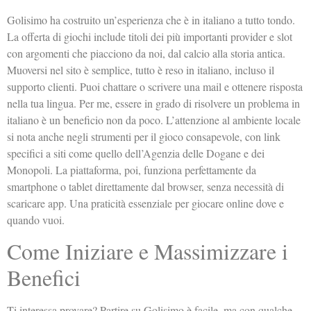
Golisimo ha costruito un’esperienza che è in italiano a tutto tondo.
La offerta di giochi include titoli dei più importanti provider e slot
con argomenti che piacciono da noi, dal calcio alla storia antica.
Muoversi nel sito è semplice, tutto è reso in italiano, incluso il
supporto clienti. Puoi chattare o scrivere una mail e ottenere risposta
nella tua lingua. Per me, essere in grado di risolvere un problema in
italiano è un beneficio non da poco. L’attenzione al ambiente locale
si nota anche negli strumenti per il gioco consapevole, con link
specifici a siti come quello dell’Agenzia delle Dogane e dei
Monopoli. La piattaforma, poi, funziona perfettamente da
smartphone o tablet direttamente dal browser, senza necessità di
scaricare app. Una praticità essenziale per giocare online dove e
quando vuoi.
Come Iniziare e Massimizzare i
Benefici
Ti interessa provare? Partire su Golisimo è facile, ma con qualche