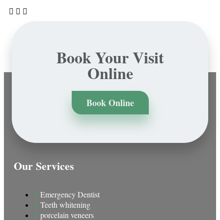
Book Your Visit
Online
Book Online
Our Services
Emergency Dentist
Teeth whitening
porcelain veneers