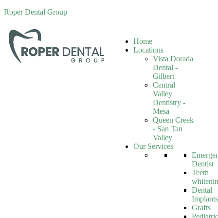
Roper Dental Group
Home
Locations
Vista Dorada
Dental -
Gilbert
Central
Valley
Dentistry -
Mesa
Queen Creek
- San Tan
Valley
Our Services
Emerge
Dentist
Teeth
whiteni
Dental
Implants
Grafts
Pediatri