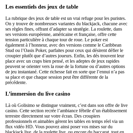
Les essentiels des jeux de table
La rubrique des jeux de table est un vrai refuge pour les puristes.
On y trouve de nombreuses variantes du blackjack, chacune avec
ses règles fines, offrant d’adapter sa stratégie. La roulette, dans
ses versions européenne, américaine et française, offre cette
tension particulière à chaque tour de roue. Le poker est
également à l’honneur, avec des versions comme le Caribbean
Stud ou l’Oasis Poker, parfaites pour ceux qui désirent défier le
croupier plutôt que d’autres joueurs. Enfin, les dés trouvent leur
place avec un craps bien pensé, et les adeptes de jeux rapides
peuvent se orienter vers la roue de la fortune ou d’autres options
de jeu instantané. Cette richesse fait en sorte que l’ennui n’a pas
sa place et que chaque session peut être différente de la
précédente.
L’immersion du live casino
Là où Golisimo se distingue vraiment, c’est dans son offre de live
casino. Cette section recrée l’ambiance fébrile d’un établissement
terrestre directement sur votre écran. Des croupiers
professionnels et aimables gèrent les tables en temps réel via un
flux vidéo HD. Vous pouvez ainsi poser vos mises sur du
blackjack live, de la roulette live, ou encore du baccarat, tout en