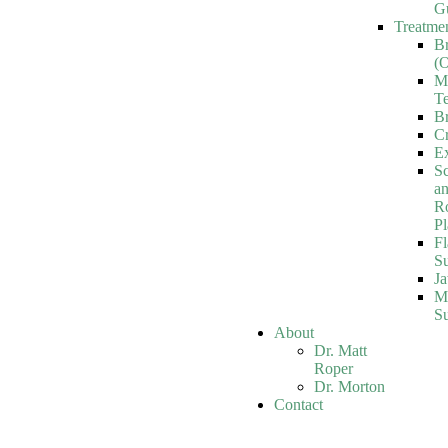
G
Treatme
B
(O
M
Te
Br
C
Ex
Sc
a
R
Pl
Fl
S
J
Ma
S
About
Dr. Matt
Roper
Dr. Morton
Contact