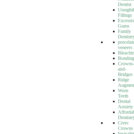
Dentist
Unsight
Fillings
Excessi
Gums
Family
Dentistr
porcelai
veneers
Bleachi
Bondin
Crowns
and-
Bridges
Ridge
Augment
Worn
Teeth
Dental
Anxiety
Afforda
Dentistr
Cerec
Crowns
Invisali