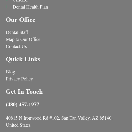
Dental Health Plan
Our Office
Dental Staff
Map to Our Office
Contact Us
Quick Links
Blog
Privacy Policy
Get In Touch
(480) 457-1977
40815 N Ironwood Rd #102, San Tan Valley, AZ 85140,
United States