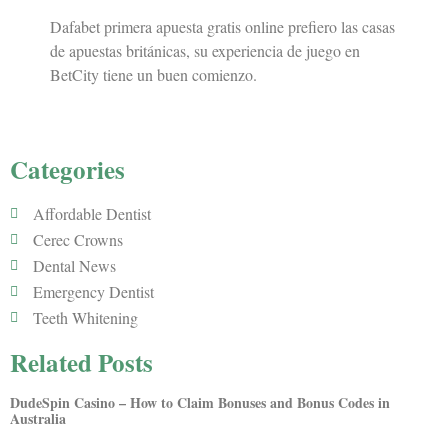
Dafabet primera apuesta gratis online prefiero las casas
de apuestas británicas, su experiencia de juego en
BetCity tiene un buen comienzo.
Categories
Affordable Dentist
Cerec Crowns
Dental News
Emergency Dentist
Teeth Whitening
Related Posts
DudeSpin Casino – How to Claim Bonuses and Bonus Codes in
Australia