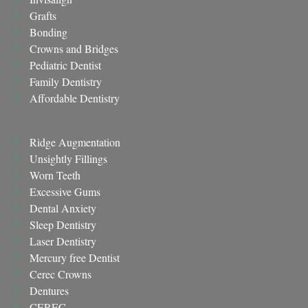
Grafts
Bonding
Crowns and Bridges
Pediatric Dentist
Family Dentistry
Affordable Dentistry
Ridge Augmentation
Unsightly Fillings
Worn Teeth
Excessive Gums
Dental Anxiety
Sleep Dentistry
Laser Dentistry
Mercury free Dentist
Cerec Crowns
Dentures
CEREC