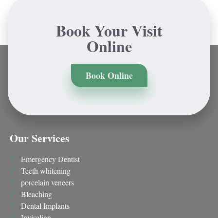
Book Your Visit
Online
Book Online
Our Services
Emergency Dentist
Teeth whitening
porcelain veneers
Bleaching
Dental Implants
Invisalign