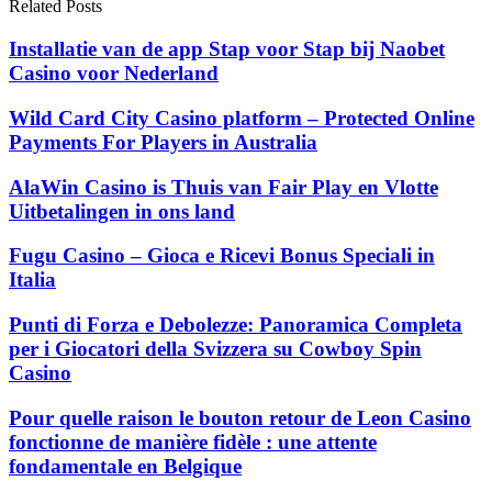
Related Posts
Installatie van de app Stap voor Stap bij Naobet
Casino voor Nederland
Wild Card City Casino platform – Protected Online
Payments For Players in Australia
AlaWin Casino is Thuis van Fair Play en Vlotte
Uitbetalingen in ons land
Fugu Casino – Gioca e Ricevi Bonus Speciali in
Italia
Punti di Forza e Debolezze: Panoramica Completa
per i Giocatori della Svizzera su Cowboy Spin
Casino
Pour quelle raison le bouton retour de Leon Casino
fonctionne de manière fidèle : une attente
fondamentale en Belgique