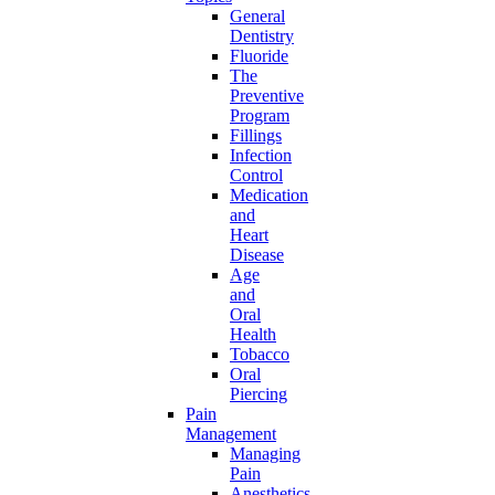
General
Dentistry
Fluoride
The
Preventive
Program
Fillings
Infection
Control
Medication
and
Heart
Disease
Age
and
Oral
Health
Tobacco
Oral
Piercing
Pain
Management
Managing
Pain
Anesthetics