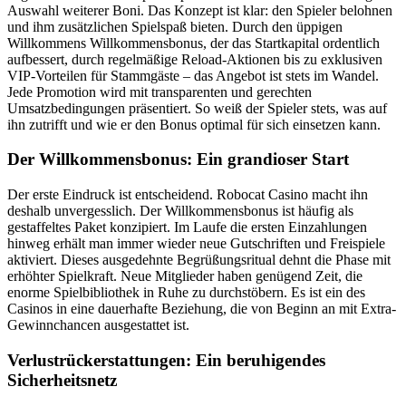
Auswahl weiterer Boni. Das Konzept ist klar: den Spieler belohnen
und ihm zusätzlichen Spielspaß bieten. Durch den üppigen
Willkommens Willkommensbonus, der das Startkapital ordentlich
aufbessert, durch regelmäßige Reload-Aktionen bis zu exklusiven
VIP-Vorteilen für Stammgäste – das Angebot ist stets im Wandel.
Jede Promotion wird mit transparenten und gerechten
Umsatzbedingungen präsentiert. So weiß der Spieler stets, was auf
ihn zutrifft und wie er den Bonus optimal für sich einsetzen kann.
Der Willkommensbonus: Ein grandioser Start
Der erste Eindruck ist entscheidend. Robocat Casino macht ihn
deshalb unvergesslich. Der Willkommensbonus ist häufig als
gestaffeltes Paket konzipiert. Im Laufe die ersten Einzahlungen
hinweg erhält man immer wieder neue Gutschriften und Freispiele
aktiviert. Dieses ausgedehnte Begrüßungsritual dehnt die Phase mit
erhöhter Spielkraft. Neue Mitglieder haben genügend Zeit, die
enorme Spielbibliothek in Ruhe zu durchstöbern. Es ist ein des
Casinos in eine dauerhafte Beziehung, die von Beginn an mit Extra-
Gewinnchancen ausgestattet ist.
Verlustrückerstattungen: Ein beruhigendes
Sicherheitsnetz