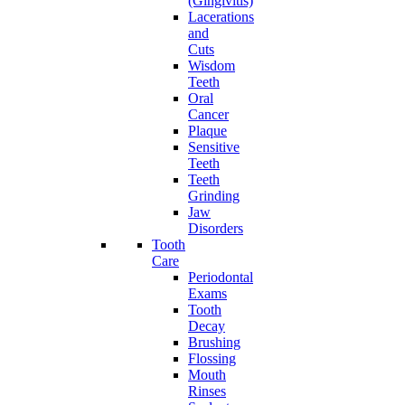
(Gingivitis)
Lacerations
and
Cuts
Wisdom
Teeth
Oral
Cancer
Plaque
Sensitive
Teeth
Teeth
Grinding
Jaw
Disorders
Tooth
Care
Periodontal
Exams
Tooth
Decay
Brushing
Flossing
Mouth
Rinses