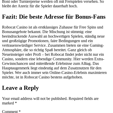
Boni oder Turnierpreise werden oft mit Freispielen versehen. So
bleibt der Anreiz für die Spieler dauerhaft hoch.
Fazit: Die beste Adresse für Bonus-Fans
Robocat Casino ist als erstklassiges Zuhause für Free Spins und
Bonusangebote bekannt. Die Mischung ist stimmig: eine
beeindruckende Auswahl an hochwertigen Spielen, ständig neue
und großzügige Promotionen, faire Bedingungen und ein
vertrauenswürdiger Service. Zusammen bieten sie eine Gaming-
Atmosphäre, die so richtig Spaß bereitet. Ganz gleich ob
Neueinsteiger oder Profi – bei Robocat findet jeder nicht nur ein
Casino, sondern eine lebendige Community. Hier werden Extra-
Gewinnchancen und mitreißende Erlebnisse zum Alltag. Das
Hauptaugenmerk liegt eindeutig auf dem Zusatznutzen für den
Spieler. Wer auch immer sein Online-Casino-Erlebnis maximieren
möchte, ist in Robocat Casino bestens aufgehoben.
Leave a Reply
Your email address will not be published.
Required fields are
marked
*
Comment
*