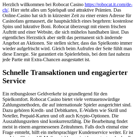
Herzlich willkommen bei Robocat Casino
https://robocat.it.com/de-
ch/
. Hier steht alles um Spielspaß und attraktive Prämien. Das
Online-Casino hat sich in kürzester Zeit zu einer ersten Adresse für
Casinofans gemausert, die hauptsächlich eines begehren: kostenlose
Spins und lukrative Boni. Robocat überzeugt mit einem frischen
Auftritt und einer Website, die sich mühelos handhaben lässt. Das
eigentliches Herzstück aber stellt das permanent sich ändernde
Angebot an Aktionen. Sie stellen sicher, dass das Spielkonto immer
wieder aufgefrischt wird. Gleich beim Aufrufen der Seite fühlt man
diese Energie. Sie garantiert ein Spielerlebnis, bei dem fast nahezu
jede Partie mit Extra-Chancen ausgestattet ist.
Schnelle Transaktionen und engagierter
Service
Ein reibungsloser Geldverkehr ist grundlegend für den
Spielkomfort. Robocat Casino bietet viele vertrauenswürdige
Zahlungsmethoden, die auf internationale Spieler ausgerichtet sind.
Dazu gehören Kredit- und Debitkarten, E-Wallets wie Skrill und
Neteller, Prepaid-Karten und oft auch Krypto-Optionen. Die
Auszahlungszeiten sind konkurrenzfähig. Die Bearbeitung findet
meist in einem angemessenen Zeitrahmen. Falls doch einmal eine
Frage entsteht, hilft ein mehrsprachiger Kundenservice weiter. Er ist