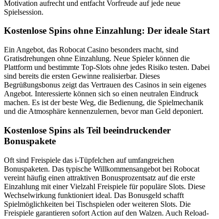
Motivation aufrecht und entfacht Vorfreude auf jede neue
Spielsession.
Kostenlose Spins ohne Einzahlung: Der ideale Start
Ein Angebot, das Robocat Casino besonders macht, sind
Gratisdrehungen ohne Einzahlung. Neue Spieler können die
Plattform und bestimmte Top-Slots ohne jedes Risiko testen. Dabei
sind bereits die ersten Gewinne realisierbar. Dieses
Begrüßungsbonus zeigt das Vertrauen des Casinos in sein eigenes
Angebot. Interessierte können sich so einen neutralen Eindruck
machen. Es ist der beste Weg, die Bedienung, die Spielmechanik
und die Atmosphäre kennenzulernen, bevor man Geld deponiert.
Kostenlose Spins als Teil beeindruckender
Bonuspakete
Oft sind Freispiele das i-Tüpfelchen auf umfangreichen
Bonuspaketen. Das typische Willkommensangebot bei Robocat
vereint häufig einen attraktiven Bonusprozentsatz auf die erste
Einzahlung mit einer Vielzahl Freispiele für populäre Slots. Diese
Wechselwirkung funktioniert ideal. Das Bonusgeld schafft
Spielmöglichkeiten bei Tischspielen oder weiteren Slots. Die
Freispiele garantieren sofort Action auf den Walzen. Auch Reload-