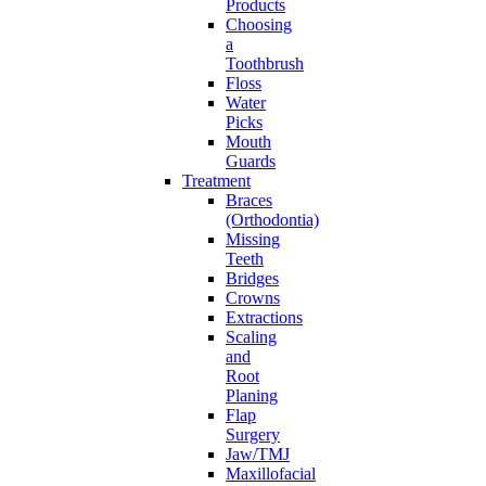
Products
Choosing
a
Toothbrush
Floss
Water
Picks
Mouth
Guards
Treatment
Braces
(Orthodontia)
Missing
Teeth
Bridges
Crowns
Extractions
Scaling
and
Root
Planing
Flap
Surgery
Jaw/TMJ
Maxillofacial