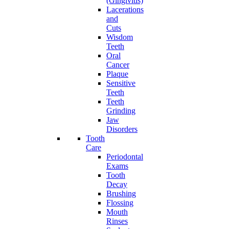
(Gingivitis)
Lacerations
and
Cuts
Wisdom
Teeth
Oral
Cancer
Plaque
Sensitive
Teeth
Teeth
Grinding
Jaw
Disorders
Tooth
Care
Periodontal
Exams
Tooth
Decay
Brushing
Flossing
Mouth
Rinses