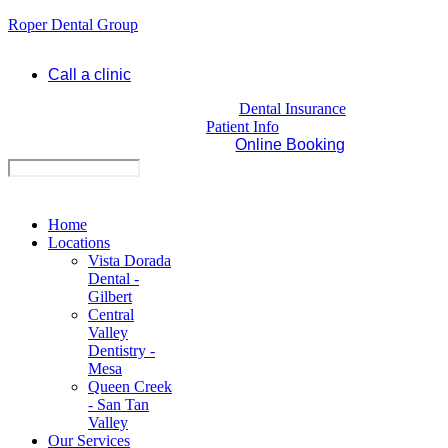
Roper Dental Group
Call a clinic
Dental Insurance
Patient Info
Online Booking
Home
Locations
Vista Dorada
Dental -
Gilbert
Central
Valley
Dentistry -
Mesa
Queen Creek
- San Tan
Valley
Our Services