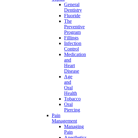
General
Dentistry
Fluoride
The
Preventive
Program
Fillings
Infection
Control
Medication
and
Heart
Disease
Age
and
Oral
Health
Tobacco
Oral
Piercing
Pain
Management
Managing
Pain
Anesthetics