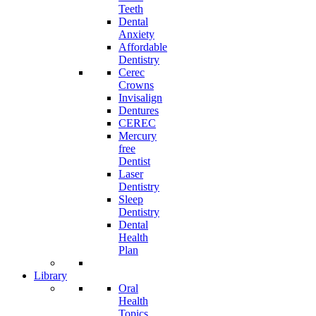
Teeth
Dental
Anxiety
Affordable
Dentistry
Cerec
Crowns
Invisalign
Dentures
CEREC
Mercury
free
Dentist
Laser
Dentistry
Sleep
Dentistry
Dental
Health
Plan
Library
Oral
Health
Topics