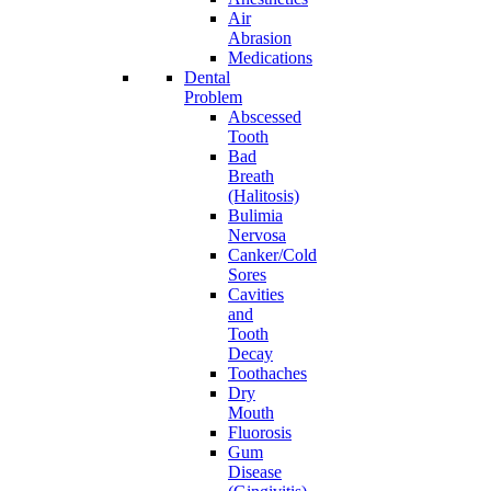
Air
Abrasion
Medications
Dental
Problem
Abscessed
Tooth
Bad
Breath
(Halitosis)
Bulimia
Nervosa
Canker/Cold
Sores
Cavities
and
Tooth
Decay
Toothaches
Dry
Mouth
Fluorosis
Gum
Disease