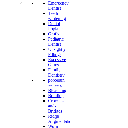
Emergency
Dentist
Teeth
whitening
Dental
Implants
Grafts
Pediatric
Dentist
Unsightly
Fillings
Excessive
Gums
Family
Dentistry
porcelain
veneers
Bleaching
Bonding
Crowns-
and-
Bridges
Ridge
Augmentation
Worn