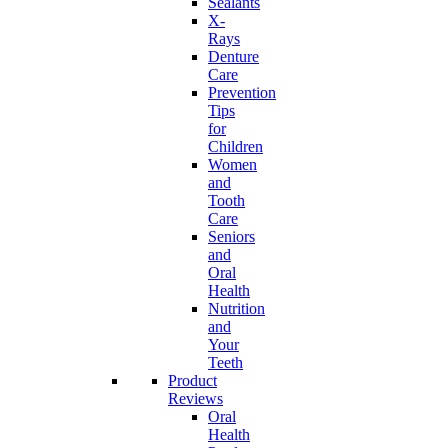
Sealants
X-
Rays
Denture
Care
Prevention
Tips
for
Children
Women
and
Tooth
Care
Seniors
and
Oral
Health
Nutrition
and
Your
Teeth
Product
Reviews
Oral
Health