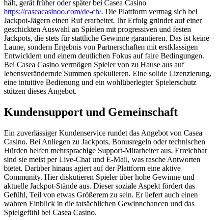
hält, gerät früher oder später bei Casea Casino
https://caseacasinoo.com/de-ch/
. Die Plattform vermag sich bei
Jackpot-Jägern einen Ruf erarbeitet. Ihr Erfolg gründet auf einer
geschickten Auswahl an Spielen mit progressiven und festen
Jackpots, die stets für stattliche Gewinne garantieren. Das ist keine
Laune, sondern Ergebnis von Partnerschaften mit erstklassigen
Entwicklern und einem deutlichen Fokus auf faire Bedingungen.
Bei Casea Casino vermögen Spieler von zu Hause aus auf
lebensverändernde Summen spekulieren. Eine solide Lizenzierung,
eine intuitive Bedienung und ein wohlüberlegter Spielerschutz
stützen dieses Angebot.
Kundensupport und Gemeinschaft
Ein zuverlässiger Kundenservice rundet das Angebot von Casea
Casino. Bei Anliegen zu Jackpots, Bonusregeln oder technischen
Hürden helfen mehrsprachige Support-Mitarbeiter aus. Erreichbar
sind sie meist per Live-Chat und E-Mail, was rasche Antworten
bietet. Darüber hinaus agiert auf der Plattform eine aktive
Community. Hier diskutieren Spieler über hohe Gewinne und
aktuelle Jackpot-Stände aus. Dieser soziale Aspekt fördert das
Gefühl, Teil von etwas Größerem zu sein. Er liefert auch einen
wahren Einblick in die tatsächlichen Gewinnchancen und das
Spielgefühl bei Casea Casino.