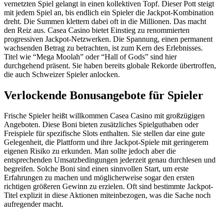
vernetzten Spiel gelangt in einen kollektiven Topf. Dieser Pott steigt
mit jedem Spiel an, bis endlich ein Spieler die Jackpot-Kombination
dreht. Die Summen klettern dabei oft in die Millionen. Das macht
den Reiz aus. Casea Casino bietet Einstieg zu renommierten
progressiven Jackpot-Netzwerken. Die Spannung, einen permanent
wachsenden Betrag zu betrachten, ist zum Kern des Erlebnisses.
Titel wie “Mega Moolah” oder “Hall of Gods” sind hier
durchgehend präsent. Sie haben bereits globale Rekorde übertroffen,
die auch Schweizer Spieler anlocken.
Verlockende Bonusangebote für Spieler
Frische Spieler heißt willkommen Casea Casino mit großzügigen
Angeboten. Diese Boni bieten zusätzliches Spielguthaben oder
Freispiele für spezifische Slots enthalten. Sie stellen dar eine gute
Gelegenheit, die Plattform und ihre Jackpot-Spiele mit geringerem
eigenen Risiko zu erkunden. Man sollte jedoch aber die
entsprechenden Umsatzbedingungen jederzeit genau durchlesen und
begreifen. Solche Boni sind einen sinnvollen Start, um erste
Erfahrungen zu machen und möglicherweise sogar den ersten
richtigen größeren Gewinn zu erzielen. Oft sind bestimmte Jackpot-
Titel explizit in diese Aktionen miteinbezogen, was die Sache noch
aufregender macht.