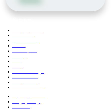
Our Services
Emergency Dentist
Teeth whitening
porcelain veneers
Bleaching
Dental Implants
Invisalign
Grafts
Bonding
Crowns and Bridges
Pediatric Dentist
Family Dentistry
Affordable Dentistry
Ridge Augmentation
Unsightly Fillings
Worn Teeth