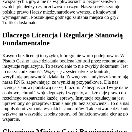
związanych z grą, a nie na wątpliwościach o bezpieczeństwo
swoich pieniędzy czy uczciwość maszyn. Nasza serwis szanuje
polskie prawo i łączy międzynarodowe wymogi z krajowymi
wymaganiami. Poszukujesz godnego zaufania miejsca do gry?
Trafiłeś doskonale.
Dlaczego Licencja i Regulacje Stanowią
Fundamentalne
Kasyno bez licencji to ryzyko, którego nie warto podejmować. W
Pistolo Casino nasze działania podlega kontroli przez renomowane
instytucje regulacyjne. To zezwolenie to nie zwykły dokument. Jest
to nasza codzienność. Wiążę się z systematyczne kontrole,
weryfikują poprawność działania. Zewnętrzne audytorzy kontrolują
nasze RNG, zapewniając, że wyniki są przypadkowe. Dla nas
licencja stanowi podstawą naszej filozofii. Zabezpiecza Twoje dane
osobowe, chroni Twoje depozyty i wypłaty, a także daje prawo do
rzetelnego rozpatrzenia każdej sprawy. Instytucja regulacyjna jest
uprawniony do przeprowadzania audytu bez zapowiedzi. To dla nas
impuls do utrzymania wysokich standardów. Takie otwarte działanie
wpływa na wszystkie aspekty strony, od funkcjonowania gier aż po
wsparcie.
Chronione Miejsce Gry i Bezpieczeństwo