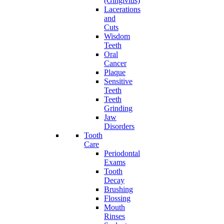
(Gingivitis)
Lacerations
and
Cuts
Wisdom
Teeth
Oral
Cancer
Plaque
Sensitive
Teeth
Teeth
Grinding
Jaw
Disorders
Tooth
Care
Periodontal
Exams
Tooth
Decay
Brushing
Flossing
Mouth
Rinses