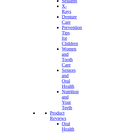
Sealants
X-
Rays
Denture
Care
Prevention
Tips
for
Children
Women
and
Tooth
Care
Seniors
and
Oral
Health
Nutrition
and
Your
Teeth
Product
Reviews
Oral
Health