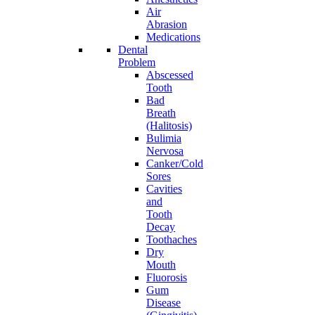
Air
Abrasion
Medications
Dental
Problem
Abscessed
Tooth
Bad
Breath
(Halitosis)
Bulimia
Nervosa
Canker/Cold
Sores
Cavities
and
Tooth
Decay
Toothaches
Dry
Mouth
Fluorosis
Gum
Disease