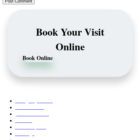
Book Your Visit
Online
Book Online
Our Services
Emergency Dentist
Teeth whitening
porcelain veneers
Bleaching
Dental Implants
Invisalign
Grafts