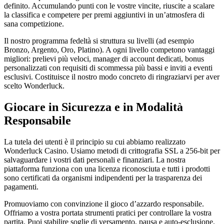
definito. Accumulando punti con le vostre vincite, riuscite a scalare
la classifica e competere per premi aggiuntivi in un’atmosfera di
sana competizione.
Il nostro programma fedeltà si struttura su livelli (ad esempio
Bronzo, Argento, Oro, Platino). A ogni livello competono vantaggi
migliori: prelievi più veloci, manager di account dedicati, bonus
personalizzati con requisiti di scommessa più bassi e inviti a eventi
esclusivi. Costituisce il nostro modo concreto di ringraziarvi per aver
scelto Wonderluck.
Giocare in Sicurezza e in Modalità
Responsabile
La tutela dei utenti è il principio su cui abbiamo realizzato
Wonderluck Casino. Usiamo metodi di crittografia SSL a 256-bit per
salvaguardare i vostri dati personali e finanziari. La nostra
piattaforma funziona con una licenza riconosciuta e tutti i prodotti
sono certificati da organismi indipendenti per la trasparenza dei
pagamenti.
Promuoviamo con convinzione il gioco d’azzardo responsabile.
Offriamo a vostra portata strumenti pratici per controllare la vostra
partita. Puoi stabilire soglie di versamento, pausa e auto-esclusione.