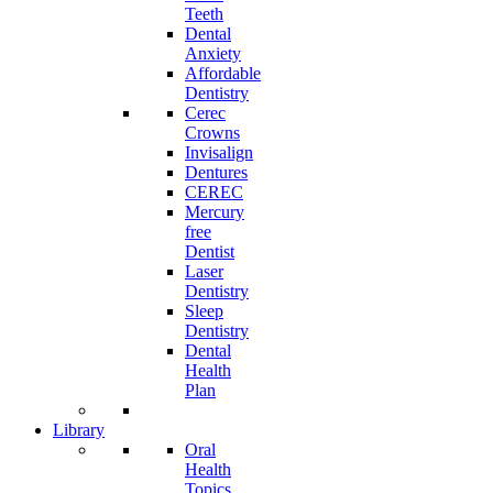
Teeth
Dental
Anxiety
Affordable
Dentistry
Cerec
Crowns
Invisalign
Dentures
CEREC
Mercury
free
Dentist
Laser
Dentistry
Sleep
Dentistry
Dental
Health
Plan
Library
Oral
Health
Topics