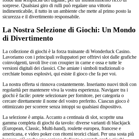
sorprese. Qualsiasi giro di rulli può regalare una vittoria
indimenticabile, il tutto in un ambiente che mette al primo posto la
sicurezza e il divertimento responsabile.
La Nostra Selezione di Giochi: Un Mondo
di Divertimento
La collezione di giochi è la forza trainante di Wonderluck Casino.
Lavoriamo con i principali sviluppatori per offrirvi slot dalle grafiche
coinvolgenti, tavoli live con croupier in carne e ossa e tutte le
versioni digitali dei classici. Che amiate i simboli tradizionali o
cerchiate bonus esplosivi, qui esiste il gioco che fa per voi.
La nostra offerta si rinnova costantemente. Inseriamo nuovi titoli con
regolarità per mantenere viva la vostra esperienza. Navigare tra i
giochi è facile: potete selezionare per fornitore, per categoria o
cercare direttamente il nome del vostro preferito. Ciascun gioco è
ottimizzato per scorrere senza intoppi su qualsiasi dispositivo.
La selezione è ampia. Accanto a centinaia di slot, scoprite una
gamma completa di giochi da tavolo: diverse varianti di blackjack
(European, Classic, Multi-hand), roulette europea, francese e
americana, e video poker con ritorni teorici chiari. Per una sosta più