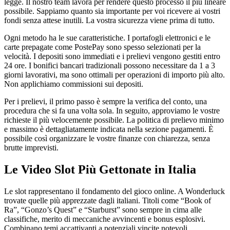
legge. Il nostro team lavora per rendere questo processo il più lineare
possibile. Sappiamo quanto sia importante per voi ricevere ai vostri
fondi senza attese inutili. La vostra sicurezza viene prima di tutto.
Ogni metodo ha le sue caratteristiche. I portafogli elettronici e le
carte prepagate come PostePay sono spesso selezionati per la
velocità. I depositi sono immediati e i prelievi vengono gestiti entro
24 ore. I bonifici bancari tradizionali possono necessitare da 1 a 3
giorni lavorativi, ma sono ottimali per operazioni di importo più alto.
Non applichiamo commissioni sui depositi.
Per i prelievi, il primo passo è sempre la verifica del conto, una
procedura che si fa una volta sola. In seguito, approviamo le vostre
richieste il più velocemente possibile. La politica di prelievo minimo
e massimo è dettagliatamente indicata nella sezione pagamenti. È
possibile così organizzare le vostre finanze con chiarezza, senza
brutte imprevisti.
Le Video Slot Più Gettonate in Italia
Le slot rappresentano il fondamento del gioco online. A Wonderluck
trovate quelle più apprezzate dagli italiani. Titoli come “Book of
Ra”, “Gonzo’s Quest” e “Starburst” sono sempre in cima alle
classifiche, merito di meccaniche avvincenti e bonus esplosivi.
Combinano temi accattivanti a potenziali vincite notevoli.