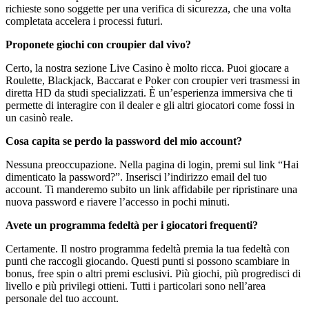
richieste sono soggette per una verifica di sicurezza, che una volta
completata accelera i processi futuri.
Proponete giochi con croupier dal vivo?
Certo, la nostra sezione Live Casino è molto ricca. Puoi giocare a
Roulette, Blackjack, Baccarat e Poker con croupier veri trasmessi in
diretta HD da studi specializzati. È un’esperienza immersiva che ti
permette di interagire con il dealer e gli altri giocatori come fossi in
un casinò reale.
Cosa capita se perdo la password del mio account?
Nessuna preoccupazione. Nella pagina di login, premi sul link “Hai
dimenticato la password?”. Inserisci l’indirizzo email del tuo
account. Ti manderemo subito un link affidabile per ripristinare una
nuova password e riavere l’accesso in pochi minuti.
Avete un programma fedeltà per i giocatori frequenti?
Certamente. Il nostro programma fedeltà premia la tua fedeltà con
punti che raccogli giocando. Questi punti si possono scambiare in
bonus, free spin o altri premi esclusivi. Più giochi, più progredisci di
livello e più privilegi ottieni. Tutti i particolari sono nell’area
personale del tuo account.