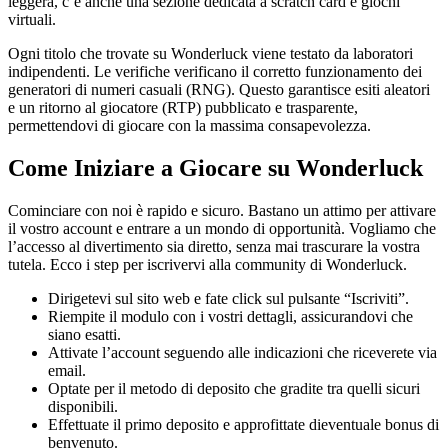
leggera, c’è anche una sezione dedicata a scratch card e giochi
virtuali.
Ogni titolo che trovate su Wonderluck viene testato da laboratori
indipendenti. Le verifiche verificano il corretto funzionamento dei
generatori di numeri casuali (RNG). Questo garantisce esiti aleatori
e un ritorno al giocatore (RTP) pubblicato e trasparente,
permettendovi di giocare con la massima consapevolezza.
Come Iniziare a Giocare su Wonderluck
Cominciare con noi è rapido e sicuro. Bastano un attimo per attivare
il vostro account e entrare a un mondo di opportunità. Vogliamo che
l’accesso al divertimento sia diretto, senza mai trascurare la vostra
tutela. Ecco i step per iscrivervi alla community di Wonderluck.
Dirigetevi sul sito web e fate click sul pulsante “Iscriviti”.
Riempite il modulo con i vostri dettagli, assicurandovi che
siano esatti.
Attivate l’account seguendo alle indicazioni che riceverete via
email.
Optate per il metodo di deposito che gradite tra quelli sicuri
disponibili.
Effettuate il primo deposito e approfittate dieventuale bonus di
benvenuto.