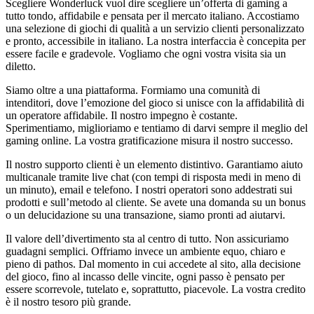
Scegliere Wonderluck vuol dire scegliere un’offerta di gaming a
tutto tondo, affidabile e pensata per il mercato italiano. Accostiamo
una selezione di giochi di qualità a un servizio clienti personalizzato
e pronto, accessibile in italiano. La nostra interfaccia è concepita per
essere facile e gradevole. Vogliamo che ogni vostra visita sia un
diletto.
Siamo oltre a una piattaforma. Formiamo una comunità di
intenditori, dove l’emozione del gioco si unisce con la affidabilità di
un operatore affidabile. Il nostro impegno è costante.
Sperimentiamo, miglioriamo e tentiamo di darvi sempre il meglio del
gaming online. La vostra gratificazione misura il nostro successo.
Il nostro supporto clienti è un elemento distintivo. Garantiamo aiuto
multicanale tramite live chat (con tempi di risposta medi in meno di
un minuto), email e telefono. I nostri operatori sono addestrati sui
prodotti e sull’metodo al cliente. Se avete una domanda su un bonus
o un delucidazione su una transazione, siamo pronti ad aiutarvi.
Il valore dell’divertimento sta al centro di tutto. Non assicuriamo
guadagni semplici. Offriamo invece un ambiente equo, chiaro e
pieno di pathos. Dal momento in cui accedete al sito, alla decisione
del gioco, fino al incasso delle vincite, ogni passo è pensato per
essere scorrevole, tutelato e, soprattutto, piacevole. La vostra credito
è il nostro tesoro più grande.