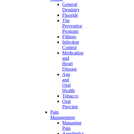
General
Dentistry
Fluoride
The
Preventive
Program
Fillings
Infection
Control
Medication
and
Heart
Disease
Age
and
Oral
Health
Tobacco
Oral
Piercing
Pain
Management
Managing
Pain
Anesthetics