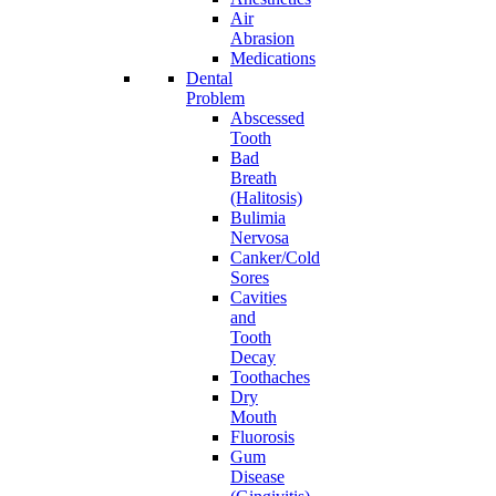
Air
Abrasion
Medications
Dental
Problem
Abscessed
Tooth
Bad
Breath
(Halitosis)
Bulimia
Nervosa
Canker/Cold
Sores
Cavities
and
Tooth
Decay
Toothaches
Dry
Mouth
Fluorosis
Gum
Disease