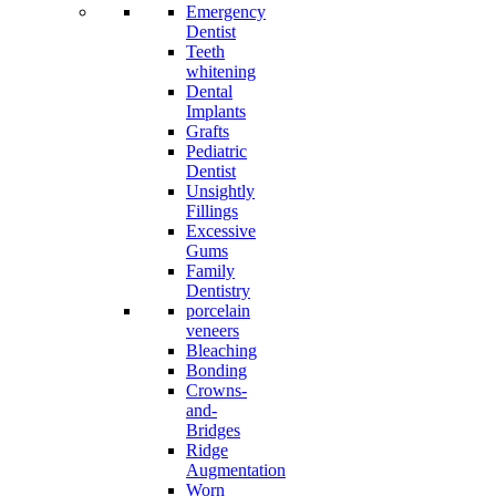
Emergency
Dentist
Teeth
whitening
Dental
Implants
Grafts
Pediatric
Dentist
Unsightly
Fillings
Excessive
Gums
Family
Dentistry
porcelain
veneers
Bleaching
Bonding
Crowns-
and-
Bridges
Ridge
Augmentation
Worn