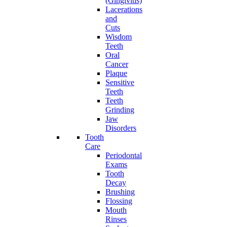
(Gingivitis)
Lacerations
and
Cuts
Wisdom
Teeth
Oral
Cancer
Plaque
Sensitive
Teeth
Teeth
Grinding
Jaw
Disorders
Tooth
Care
Periodontal
Exams
Tooth
Decay
Brushing
Flossing
Mouth
Rinses