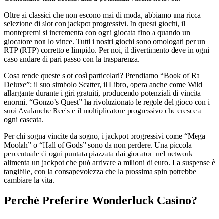
Oltre ai classici che non escono mai di moda, abbiamo una ricca
selezione di slot con jackpot progressivi. In questi giochi, il
montepremi si incrementa con ogni giocata fino a quando un
giocatore non lo vince. Tutti i nostri giochi sono omologati per un
RTP (RTP) corretto e limpido. Per noi, il divertimento deve in ogni
caso andare di pari passo con la trasparenza.
Cosa rende queste slot così particolari? Prendiamo “Book of Ra
Deluxe”: il suo simbolo Scatter, il Libro, opera anche come Wild
allargante durante i giri gratuiti, producendo potenziali di vincita
enormi. “Gonzo’s Quest” ha rivoluzionato le regole del gioco con i
suoi Avalanche Reels e il moltiplicatore progressivo che cresce a
ogni cascata.
Per chi sogna vincite da sogno, i jackpot progressivi come “Mega
Moolah” o “Hall of Gods” sono da non perdere. Una piccola
percentuale di ogni puntata piazzata dai giocatori nel network
alimenta un jackpot che può arrivare a milioni di euro. La suspense è
tangibile, con la consapevolezza che la prossima spin potrebbe
cambiare la vita.
Perché Preferire Wonderluck Casino?