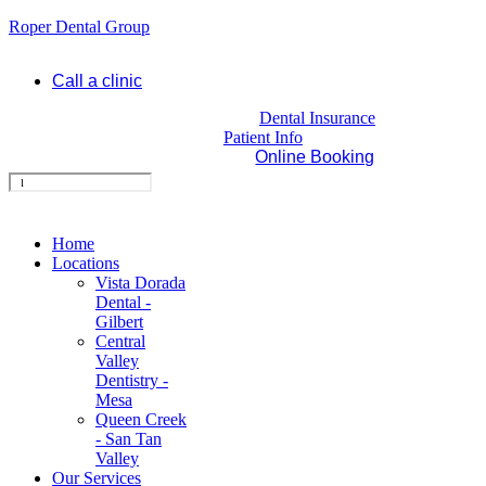
Roper Dental Group
Call a clinic
Dental Insurance
Patient Info
Online Booking
Home
Locations
Vista Dorada
Dental -
Gilbert
Central
Valley
Dentistry -
Mesa
Queen Creek
- San Tan
Valley
Our Services