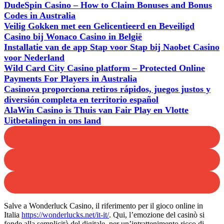
DudeSpin Casino – How to Claim Bonuses and Bonus
Codes in Australia
Veilig Gokken met een Gelicentieerd en Beveiligd
Casino bij Wonaco Casino in België
Installatie van de app Stap voor Stap bij Naobet Casino
voor Nederland
Wild Card City Casino platform – Protected Online
Payments For Players in Australia
Casinova proporciona retiros rápidos, juegos justos y
diversión completa en territorio español
AlaWin Casino is Thuis van Fair Play en Vlotte
Uitbetalingen in ons land
Salve a Wonderluck Casino, il riferimento per il gioco online in
Italia
https://wonderlucks.net/it-it/
. Qui, l’emozione del casinò si
fonde alla semplicità del digitale, per un’intrattenimento ricco di