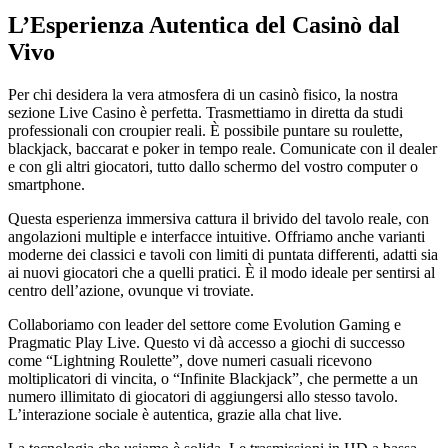
L’Esperienza Autentica del Casinò dal
Vivo
Per chi desidera la vera atmosfera di un casinò fisico, la nostra
sezione Live Casino è perfetta. Trasmettiamo in diretta da studi
professionali con croupier reali. È possibile puntare su roulette,
blackjack, baccarat e poker in tempo reale. Comunicate con il dealer
e con gli altri giocatori, tutto dallo schermo del vostro computer o
smartphone.
Questa esperienza immersiva cattura il brivido del tavolo reale, con
angolazioni multiple e interfacce intuitive. Offriamo anche varianti
moderne dei classici e tavoli con limiti di puntata differenti, adatti sia
ai nuovi giocatori che a quelli pratici. È il modo ideale per sentirsi al
centro dell’azione, ovunque vi troviate.
Collaboriamo con leader del settore come Evolution Gaming e
Pragmatic Play Live. Questo vi dà accesso a giochi di successo
come “Lightning Roulette”, dove numeri casuali ricevono
moltiplicatori di vincita, o “Infinite Blackjack”, che permette a un
numero illimitato di giocatori di aggiungersi allo stesso tavolo.
L’interazione sociale è autentica, grazie alla chat live.