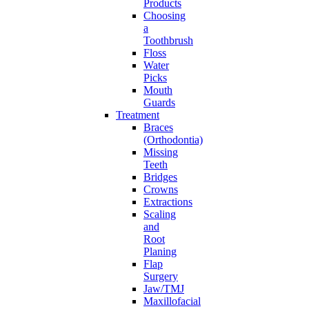
Products
Choosing
a
Toothbrush
Floss
Water
Picks
Mouth
Guards
Treatment
Braces
(Orthodontia)
Missing
Teeth
Bridges
Crowns
Extractions
Scaling
and
Root
Planing
Flap
Surgery
Jaw/TMJ
Maxillofacial