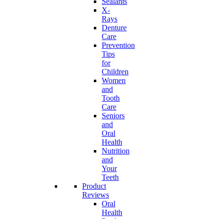
Sealants
X-
Rays
Denture
Care
Prevention
Tips
for
Children
Women
and
Tooth
Care
Seniors
and
Oral
Health
Nutrition
and
Your
Teeth
Product
Reviews
Oral
Health