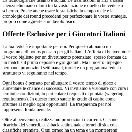
La tecnologia che usiamo è solida. Le trasmissioni in HD a bassa
latenza eliminano ritardi tra la vostra azione e quello che vedete a
schermo. Potete anche usare le statistiche in tempo reale e le
cronologie dei round precedenti per perfezionare le vostre strategie,
proprio come agireste a un tavolo fisico.
Offerte Esclusive per i Giocatori Italiani
La tua fedeltà è importante per noi. Per questo abbiamo un
programma di bonus pensato per gli italiani. L’offerta di benvenuto è
il vostro biglietto per un divertimento potenziato, spesso formata da
un match sul primo deposito e giri gratuiti. Ma il nostro impegno
permane: promozioni settimanali, tornei e un programma fedeltà
strutturato vi seguiranno nel tempo.
Ogni bonus è pensato per allungare il vostro tempo di gioco e
aumentare le chance di successo. Vi invitiamo a visionare con cura i
termini e condizioni, in particolare i requisiti di puntata (wagering
requirements). In questo modo sarete in grado di capire come
sfruttare al meglio ogni opportunità. La trasparenza per noi
rappresenta fondamentale.
Oltre al benvenuto, realizziamo promozioni ricorrenti. Ci sono
ricariche del venerdì, cashback settimanale e tornei di slot con
classifiche premiate. Ogni torneo ha un tema e un montepremi