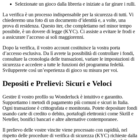
Selezionate un gioco dalla libreria e iniziate a far girare i rulli.
La verifica è un processo indispensabile per la sicurezza di tutti. Vi
chiederemo una foto di un documento d’identità e, a volte, una
prova di residenza. Questo iter, che completiamo nel minor tempo
possibile, è un dovere di legge (KYC). Ci assiste a evitare le frodi e
a assicurare l’accesso ai soli maggiorenni.
Dopo la verifica, il vostro account costituisce la vostra porta
d’accesso esclusiva. Da lì avrete la possibilità di controllare i fondi,
consultare la cronologia delle transazioni, variare le impostazioni di
sicurezza e accedere a tutte le funzioni del programma fedeltà.
Svilupperete così un’esperienza di gioco su misura per voi.
Depositi e Prelievi: Sicuri e Veloci
Gestire il vostro profilo su Wonderluck è intuitivo e garantito.
Supportiamo i metodi di pagamento più comuni e sicuri in Italia.
Ogni transazione è crittografata e monitorata. Potete depositare fondi
usando carte di credito o debito, portafogli elettronici come Skrill e
Neteller, bonifici bancari e altre alternative contemporanee.
Il prelievo delle vostre vincite viene processato con rapidità, nel
rispetto delle procedure di verifica di sicurezza (KYC) richieste dalla