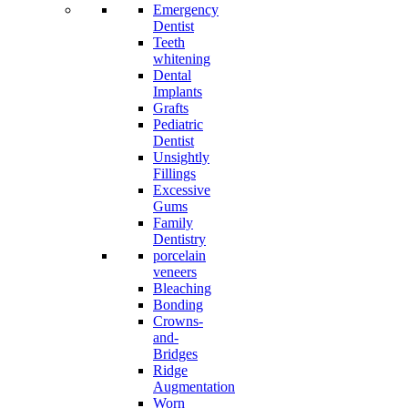
Emergency
Dentist
Teeth
whitening
Dental
Implants
Grafts
Pediatric
Dentist
Unsightly
Fillings
Excessive
Gums
Family
Dentistry
porcelain
veneers
Bleaching
Bonding
Crowns-
and-
Bridges
Ridge
Augmentation
Worn