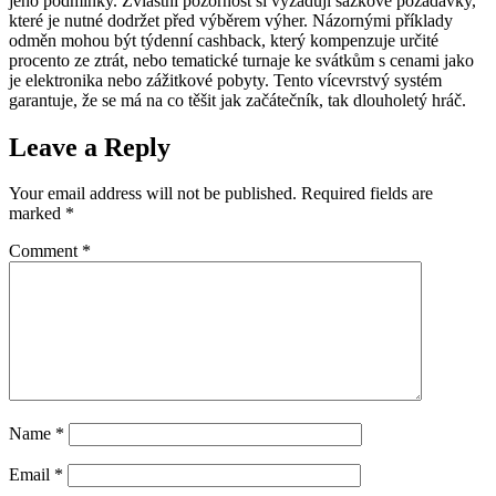
jeho podmínky. Zvláštní pozornost si vyžadují sázkové požadavky,
které je nutné dodržet před výběrem výher. Názornými příklady
odměn mohou být týdenní cashback, který kompenzuje určité
procento ze ztrát, nebo tematické turnaje ke svátkům s cenami jako
je elektronika nebo zážitkové pobyty. Tento vícevrstvý systém
garantuje, že se má na co těšit jak začátečník, tak dlouholetý hráč.
Leave a Reply
Your email address will not be published.
Required fields are
marked
*
Comment
*
Name
*
Email
*