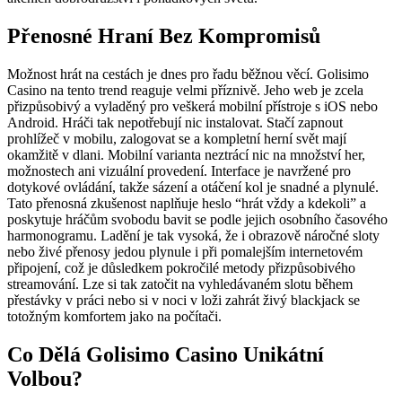
Přenosné Hraní Bez Kompromisů
Možnost hrát na cestách je dnes pro řadu běžnou věcí. Golisimo
Casino na tento trend reaguje velmi příznivě. Jeho web je zcela
přizpůsobivý a vyladěný pro veškerá mobilní přístroje s iOS nebo
Android. Hráči tak nepotřebují nic instalovat. Stačí zapnout
prohlížeč v mobilu, zalogovat se a kompletní herní svět mají
okamžitě v dlani. Mobilní varianta neztrácí nic na množství her,
možnostech ani vizuální provedení. Interface je navržené pro
dotykové ovládání, takže sázení a otáčení kol je snadné a plynulé.
Tato přenosná zkušenost naplňuje heslo “hrát vždy a kdekoli” a
poskytuje hráčům svobodu bavit se podle jejich osobního časového
harmonogramu. Ladění je tak vysoká, že i obrazově náročné sloty
nebo živé přenosy jedou plynule i při pomalejším internetovém
připojení, což je důsledkem pokročilé metody přizpůsobivého
streamování. Lze si tak zatočit na vyhledávaném slotu během
přestávky v práci nebo si v noci v loži zahrát živý blackjack se
totožným komfortem jako na počítači.
Co Dělá Golisimo Casino Unikátní
Volbou?