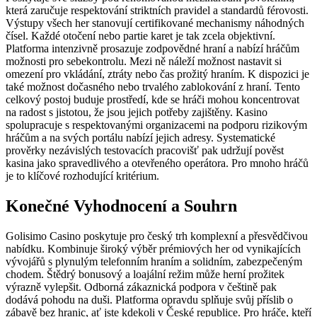
která zaručuje respektování striktních pravidel a standardů férovosti.
Výstupy všech her stanovují certifikované mechanismy náhodných
čísel. Každé otočení nebo partie karet je tak zcela objektivní.
Platforma intenzivně prosazuje zodpovědné hraní a nabízí hráčům
možnosti pro sebekontrolu. Mezi ně náleží možnost nastavit si
omezení pro vkládání, ztráty nebo čas prožitý hraním. K dispozici je
také možnost dočasného nebo trvalého zablokování z hraní. Tento
celkový postoj buduje prostředí, kde se hráči mohou koncentrovat
na radost s jistotou, že jsou jejich potřeby zajištěny. Kasino
spolupracuje s respektovanými organizacemi na podporu rizikovým
hráčům a na svých portálu nabízí jejich adresy. Systematické
prověrky nezávislých testovacích pracovišť pak udržují pověst
kasina jako spravedlivého a otevřeného operátora. Pro mnoho hráčů
je to klíčové rozhodující kritérium.
Konečné Vyhodnocení a Souhrn
Golisimo Casino poskytuje pro český trh komplexní a přesvědčivou
nabídku. Kombinuje široký výběr prémiových her od vynikajících
vývojářů s plynulým telefonním hraním a solidním, zabezpečeným
chodem. Štědrý bonusový a loajální režim může herní prožitek
výrazně vylepšit. Odborná zákaznická podpora v češtině pak
dodává pohodu na duši. Platforma opravdu splňuje svůj příslib o
zábavě bez hranic, ať jste kdekoli v České republice. Pro hráče, kteří