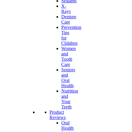
Sealants
X-
Rays
Denture
Care
Prevention
Tips
for
Children
Women
and
Tooth
Care
Seniors
and
Oral
Health
Nutrition
and
Your
Teeth
Product
Reviews
Oral
Health