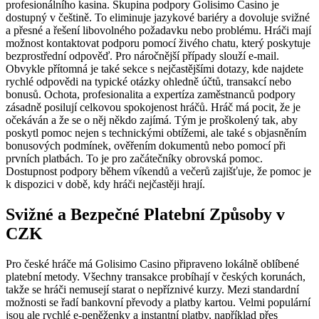
profesionálního kasina. Skupina podpory Golisimo Casino je
dostupný v češtině. To eliminuje jazykové bariéry a dovoluje svižné
a přesné a řešení libovolného požadavku nebo problému. Hráči mají
možnost kontaktovat podporu pomocí živého chatu, který poskytuje
bezprostřední odpověď. Pro náročnější případy slouží e-mail.
Obvykle přítomná je také sekce s nejčastějšími dotazy, kde najdete
rychlé odpovědi na typické otázky ohledně účtů, transakcí nebo
bonusů. Ochota, profesionalita a expertíza zaměstnanců podpory
zásadně posilují celkovou spokojenost hráčů. Hráč má pocit, že je
očekáván a že se o něj někdo zajímá. Tým je proškolený tak, aby
poskytl pomoc nejen s technickými obtížemi, ale také s objasněním
bonusových podmínek, ověřením dokumentů nebo pomocí při
prvních platbách. To je pro začátečníky obrovská pomoc.
Dostupnost podpory během víkendů a večerů zajišťuje, že pomoc je
k dispozici v době, kdy hráči nejčastěji hrají.
Svižné a Bezpečné Platební Způsoby v
CZK
Pro české hráče má Golisimo Casino připraveno lokálně oblíbené
platební metody. Všechny transakce probíhají v českých korunách,
takže se hráči nemusejí starat o nepříznivé kurzy. Mezi standardní
možnosti se řadí bankovní převody a platby kartou. Velmi populární
jsou ale rychlé e-peněženky a instantní platby, například přes