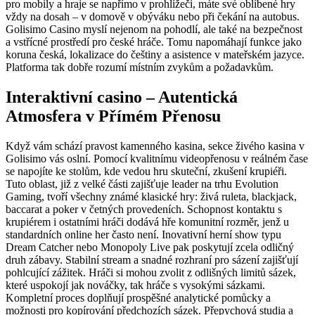
pro mobily a hraje se napřímo v prohlížeči, máte své oblíbené hry
vždy na dosah – v domově v obýváku nebo při čekání na autobus.
Golisimo Casino myslí nejenom na pohodlí, ale také na bezpečnost
a vstřícné prostředí pro české hráče. Tomu napomáhají funkce jako
koruna česká, lokalizace do češtiny a asistence v mateřském jazyce.
Platforma tak dobře rozumí místním zvykům a požadavkům.
Interaktivní casino – Autentická
Atmosfera v Přímém Přenosu
Když vám schází pravost kamenného kasina, sekce živého kasina v
Golisimo vás oslní. Pomocí kvalitnímu videopřenosu v reálném čase
se napojíte ke stolům, kde vedou hru skuteční, zkušení krupiéři.
Tuto oblast, již z velké části zajišťuje leader na trhu Evolution
Gaming, tvoří všechny známé klasické hry: živá ruleta, blackjack,
baccarat a poker v četných provedeních. Schopnost kontaktu s
krupiérem i ostatními hráči dodává hře komunitní rozměr, jenž u
standardních online her často není. Inovativní herní show typu
Dream Catcher nebo Monopoly Live pak poskytují zcela odličný
druh zábavy. Stabilní stream a snadné rozhraní pro sázení zajišťují
pohlcující zážitek. Hráči si mohou zvolit z odlišných limitů sázek,
které uspokojí jak nováčky, tak hráče s vysokými sázkami.
Kompletní proces doplňují prospěšné analytické pomůcky a
možnosti pro kopírování předchozích sázek. Přepychová studia a