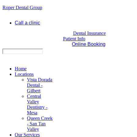
Roper Dental Group
Call a clinic
Dental Insurance
Patient Info
Online Booking
Home
Locations
Vista Dorada
Dental -
Gilbert
Central
Valley
Dentistry -
Mesa
Queen Creek
- San Tan
Valley
Our Services