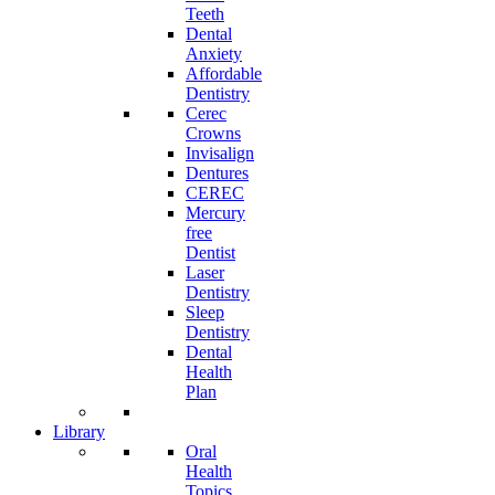
Teeth
Dental
Anxiety
Affordable
Dentistry
Cerec
Crowns
Invisalign
Dentures
CEREC
Mercury
free
Dentist
Laser
Dentistry
Sleep
Dentistry
Dental
Health
Plan
Library
Oral
Health
Topics