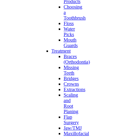
Products
Choosing
a
Toothbrush
Floss
Water
Picks
Mouth
Guards
Treatment
Braces
(Orthodontia)
Missing
Teeth
Bridges
Crowns
Extractions
Scaling
and
Root
Planing
Flap
Surgery
Jaw/TMJ
Maxillofacial