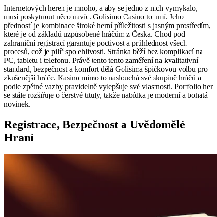
Internetových heren je mnoho, a aby se jedno z nich vymykalo,
musí poskytnout něco navíc. Golisimo Casino to umí. Jeho
předností je kombinace široké herní příležitosti s jasným prostředím,
které je od základů uzpůsobené hráčům z Česka. Chod pod
zahraniční registrací garantuje poctivost a průhlednost všech
procesů, což je pilíř spolehlivosti. Stránka běží bez komplikací na
PC, tabletu i telefonu. Právě tento tento zaměření na kvalitativní
standard, bezpečnost a komfort dělá Golisima špičkovou volbu pro
zkušenější hráče. Kasino mimo to naslouchá své skupině hráčů a
podle zpětné vazby pravidelně vylepšuje své vlastnosti. Portfolio her
se stále rozšiřuje o čerstvé tituly, takže nabídka je moderní a bohatá
novinek.
Registrace, Bezpečnost a Uvědomělé
Hraní