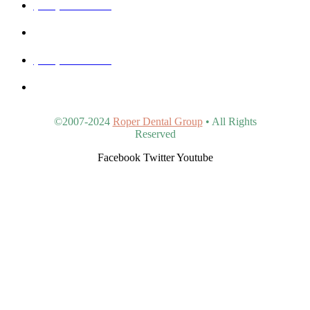
(480) 830-3344
5440 E Southern Ave #107, Mesa, AZ 85206, United States
(480) 963-9900
4902 S Val Vista Dr #107, Gilbert, AZ 85298, United States
©2007-2024
Roper Dental Group
• All Rights
Reserved
Facebook
Twitter
Youtube