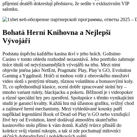
příjemní dealéři dokreslují představu, že sedíte v exkluzivním VIP
salonku.
Bohatá Herní Knihovna a Nejlepší
Vývojáři
Podstata úspěchu každého kasina tkví v jeho hrách. Golisimo
Casino v tomto ohledu rozhodně nezaostává. Jeho portfolio zahrnuje
tisíce titulů od nejvýznamnějších vývojářů na trhu. Mezi nimi
objevíte jména jako NetEnt, Pragmatic Play, Play’n GO, Evolution
Gaming a Yggdrasil. Hráči si mohou volit z obrovského množství
video slotů s pestrými tématy, různou volatilitou a bonusovými koly.
Ti, co upřednostňují klasice, ocení dobře zpracované stolní hry –
mnoho variant rulety, blackjacku a pokeru. Běžností je i videopoker
a různé speciální hry pro zpestření. Spolupráce s těmito vynikajícími
studii je garancí kvality. Každá hra má úžasnou grafiku, svižný chod
a zajímavé herní mechanismy. Mezi vyhledávané kousky patří
například legendární Book of Dead od Play’n GO nebo vzrušující
živé hry od Evolution, které dodávají atmosféru skutečného
kasinového stolu přímo k vám domů. Každý tvůrce přináší do
kolekce svůj vlastní rukopis, a tak si zde pochutnají milovníci
akčních dobrodružství i pohádkových světů.