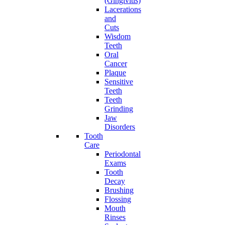
(Gingivitis)
Lacerations
and
Cuts
Wisdom
Teeth
Oral
Cancer
Plaque
Sensitive
Teeth
Teeth
Grinding
Jaw
Disorders
Tooth
Care
Periodontal
Exams
Tooth
Decay
Brushing
Flossing
Mouth
Rinses