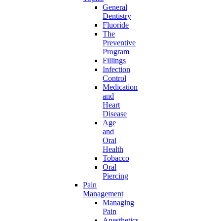
General
Dentistry
Fluoride
The
Preventive
Program
Fillings
Infection
Control
Medication
and
Heart
Disease
Age
and
Oral
Health
Tobacco
Oral
Piercing
Pain
Management
Managing
Pain
Anesthetics