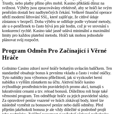
Trustly, nebo platby přímo přes mobil. Kasino přikládá důraz na
svižnost. Výběry jsou zpracovávány efektivně, aby se hráči ke svým
penězům dostali bez nadbytečných čekání. Veškeré finanční operace
střeží moderní šifrování SSL, které zajišťuje, že citlivé údaje
zůstanou v bezpečí. Doba výběru se odlišuje podle vybrané metody,
ale u e-peněženek to často bývá jen pár hodin, což je ve srovnání s
konkurencí rychlé. Kasino také jasně udává minimální a maximální
limity pro každou platební metodu. Hráči tak mohou jednoduše
plánovat svůj rozpočet.
Program Odměn Pro Začínající i Věrné
Hráče
Golisimo Casino zdraví nové hráče bohatým uvítacím balíčkem. Ten
standardně obsahuje bonus k prvnímu vkladu a často i volné otáčky.
Tyto nabídky jsou výbornou příležitostí, jak si vyzkoušet herní
nabídku s vyšším zůstatkem na účtu. Aktivní hráče kasino
zvýhodňuje prostřednictvím pravidelných promo akcí, turnajů s
lukrativními cenami a tzv. reload bonusů. Důležitou roli hraje také
věrnostní program. Ten odměňuje hráče za jejich pravidelné sázky.
Za opravdové peníze vsazené ve hrách získávají body, které lze
následně vyměnit za bonusové peníze nebo další odměny. Před
přijetím jakéhokoli bonusu je ale vždy důležité si podrobně projít