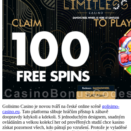
Golisimo Casino je novou tváří na české online scéně
golisimo-
casino.eu
. Tato platforma slibuje hráčům přístup k zábavě
doopravdy kdykoli a kdekoli. S jednoduchým designem, snadným
ovládáním a velkou kolekcí her od prověřených studií chce kasino
získat pozornost všech, kdo pátrají po vzrušení. Protože je vyladěné