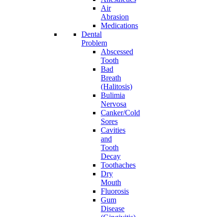
Air
Abrasion
Medications
Dental
Problem
Abscessed
Tooth
Bad
Breath
(Halitosis)
Bulimia
Nervosa
Canker/Cold
Sores
Cavities
and
Tooth
Decay
Toothaches
Dry
Mouth
Fluorosis
Gum
Disease