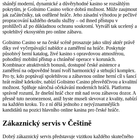
shánějí moderní, dynamické a důvěryhodné kasino se rozsáhlým
pokrytím, je Golisimo Casino velice dobrá možnost. Může zaujmout
jak začátečníky, tak ostřílené hráče. Jeho zásadní výhodou je pečlivé
propracování každého detailu služby – od ihned přístupu v
prohlížeči až po důkladnou ochranu soukromí. Vytváří tak ucelený a
spolehlivý ekosystém pro online zábavu.
Golisimo Casino se na české scéně prosazuje jako silný aktér právě
díky své vyčerpávající nabídce a zaměření na hráče. Poskytuje
působivý herní katalog, živé kasino s opravdovou atmosférou,
pohodlný mobilní přístup a chráněné operace v korunách.
Kombinace atraktivních bonusů, dostupné české asistence a
zaměření na odpovědné hraní tvoří harmonický a strhující komplex.
Pro ty, kdo poptávají spolehlivou a zábavnou online herní cíl s šancí
hrát reálně kdekoliv, nabízí Golisimo Casino přesvědčivou a kvalitní
možnost. Splňuje náročná očekávání moderních hráčů. Platforma
správně rozumí, že dnešní hráč chce mít nad svou zábavou dozor. A
přesně tuto neomezenost, aniž byste museli slevovat z kvality, nabízí
na každém kroku. To z ní dělá jednoho z nejvýznamnějších
kandidátů na pozici hlavního online kasina pro české hráče.
Zákaznický servis v Češtině
Dobrý zákaznický servis představuje vizitkou každého skutečného