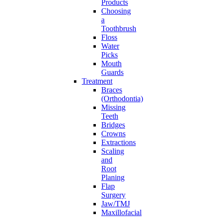
Products
Choosing
a
Toothbrush
Floss
Water
Picks
Mouth
Guards
Treatment
Braces
(Orthodontia)
Missing
Teeth
Bridges
Crowns
Extractions
Scaling
and
Root
Planing
Flap
Surgery
Jaw/TMJ
Maxillofacial