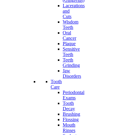
(Gingivitis)
Lacerations
and
Cuts
Wisdom
Teeth
Oral
Cancer
Plaque
Sensitive
Teeth
Teeth
Grinding
Jaw
Disorders
Tooth
Care
Periodontal
Exams
Tooth
Decay
Brushing
Flossing
Mouth
Rinses