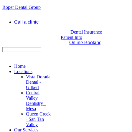
Roper Dental Group
Call a clinic
Dental Insurance
Patient Info
Online Booking
Home
Locations
Vista Dorada
Dental -
Gilbert
Central
Valley
Dentistry -
Mesa
Queen Creek
- San Tan
Valley
Our Services