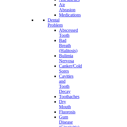
Air
Abrasion
Medications
Dental
Problem
Abscessed
Tooth
Bad
Breath
(Halitosis)
Bulimia
Nervosa
Canker/Cold
Sores
Cavities
and
Tooth
Decay
Toothaches
Dry
Mouth
Fluorosis
Gum
Disease