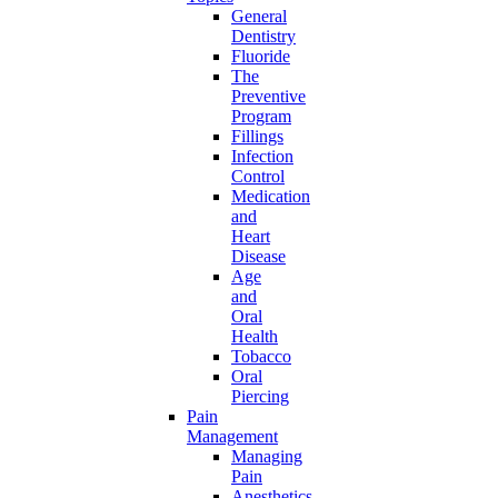
General
Dentistry
Fluoride
The
Preventive
Program
Fillings
Infection
Control
Medication
and
Heart
Disease
Age
and
Oral
Health
Tobacco
Oral
Piercing
Pain
Management
Managing
Pain
Anesthetics