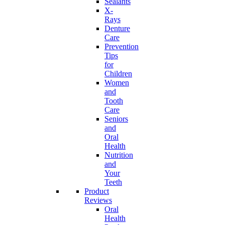
Sealants
X-
Rays
Denture
Care
Prevention
Tips
for
Children
Women
and
Tooth
Care
Seniors
and
Oral
Health
Nutrition
and
Your
Teeth
Product
Reviews
Oral
Health