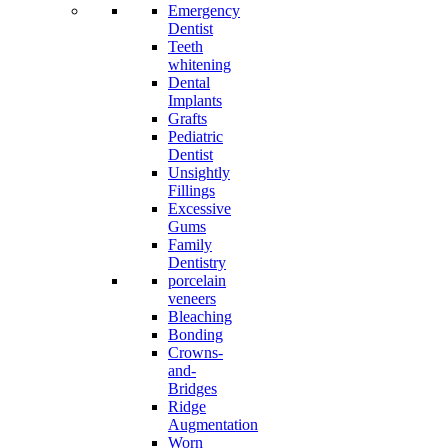
Emergency
Dentist
Teeth
whitening
Dental
Implants
Grafts
Pediatric
Dentist
Unsightly
Fillings
Excessive
Gums
Family
Dentistry
porcelain
veneers
Bleaching
Bonding
Crowns-
and-
Bridges
Ridge
Augmentation
Worn