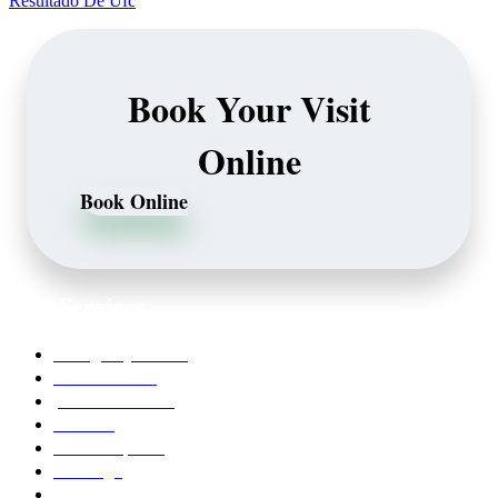
Resultado De Ufc
Book Your Visit
Online
Book Online
Our Services
Emergency Dentist
Teeth whitening
porcelain veneers
Bleaching
Dental Implants
Invisalign
Grafts