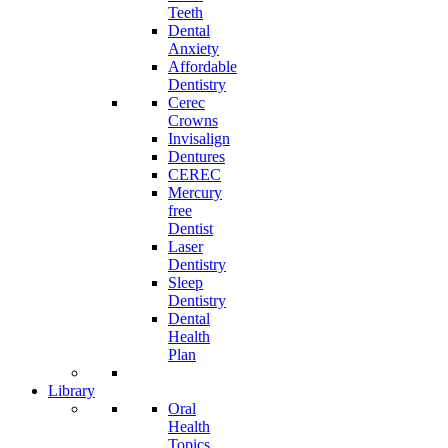
Teeth
Dental
Anxiety
Affordable
Dentistry
Cerec
Crowns
Invisalign
Dentures
CEREC
Mercury
free
Dentist
Laser
Dentistry
Sleep
Dentistry
Dental
Health
Plan
Library
Oral
Health
Topics