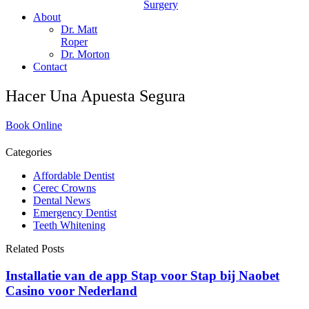
Surgery
About
Dr. Matt
Roper
Dr. Morton
Contact
Hacer Una Apuesta Segura
Book Online
Categories
Affordable Dentist
Cerec Crowns
Dental News
Emergency Dentist
Teeth Whitening
Related Posts
Installatie van de app Stap voor Stap bij Naobet
Casino voor Nederland