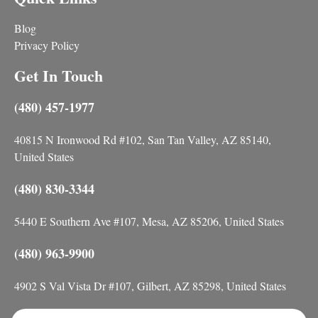
Blog
Privacy Policy
Get In Touch
(480) 457-1977
40815 N Ironwood Rd #102, San Tan Valley, AZ 85140,
United States
(480) 830-3344
5440 E Southern Ave #107, Mesa, AZ 85206, United States
(480) 963-9900
4902 S Val Vista Dr #107, Gilbert, AZ 85298, United States