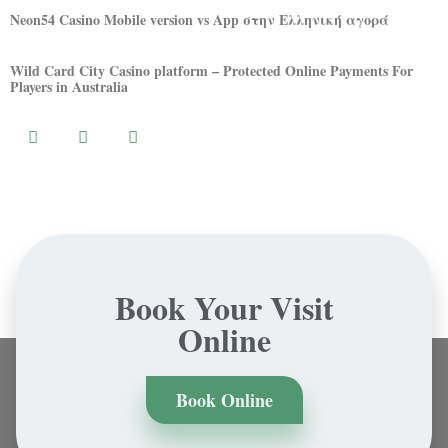
Neon54 Casino Mobile version vs App στην Ελληνική αγορά
Wild Card City Casino platform – Protected Online Payments For
Players in Australia
Book Your Visit
Online
Book Online