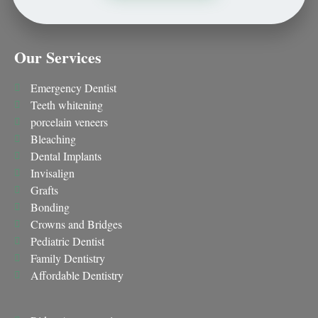
Our Services
Emergency Dentist
Teeth whitening
porcelain veneers
Bleaching
Dental Implants
Invisalign
Grafts
Bonding
Crowns and Bridges
Pediatric Dentist
Family Dentistry
Affordable Dentistry