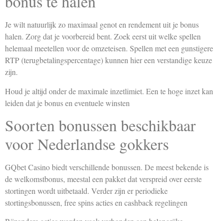
bonus te halen
Je wilt natuurlijk zo maximaal genot en rendement uit je bonus
halen. Zorg dat je voorbereid bent. Zoek eerst uit welke spellen
helemaal meetellen voor de omzeteisen. Spellen met een gunstigere
RTP (terugbetalingspercentage) kunnen hier een verstandige keuze
zijn.
Houd je altijd onder de maximale inzetlimiet. Een te hoge inzet kan
leiden dat je bonus en eventuele winsten
Soorten bonussen beschikbaar
voor Nederlandse gokkers
GQbet Casino biedt verschillende bonussen. De meest bekende is
de welkomstbonus, meestal een pakket dat verspreid over eerste
stortingen wordt uitbetaald. Verder zijn er periodieke
stortingsbonussen, free spins acties en cashback regelingen