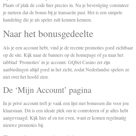
Plaats of plak de code hier precies in. Na je bevestiging constateer
je meteen dat de bonus bij je transactie past. Het is een simpele
handeling die je als speler zult kennen kennen.
Naar het bonusgedeelte
Als je een account hebt, vind je de recente promoties goed zichtbaar
op de site. Kijk naar de banners op de homepage of ga naar het
tabblad ‘Promoties’ in je account. GQbet Casino zet zijn
aanbiedingen altijd goed in het zicht, zodat Nederlandse spelers ze
niet over het hoofd zien.
De ‘Mijn Account’ pagina
In je privé account treft je vaak een lijst met bonussen die voor jou
klaarstaan. Dit is een ideale plek om te controleren of je alles hebt
aangevraagd. Kijk hier af en toe even, want er komen regelmatig
nieuwe promoties bij.