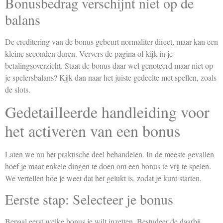
Bonusbedrag verschijnt niet op de
balans
De creditering van de bonus gebeurt normaliter direct, maar kan een
kleine seconden duren. Ververs de pagina of kijk in je
betalingsoverzicht. Staat de bonus daar wel genoteerd maar niet op
je spelersbalans? Kijk dan naar het juiste gedeelte met spellen, zoals
de slots.
Gedetailleerde handleiding voor
het activeren van een bonus
Laten we nu het praktische deel behandelen. In de meeste gevallen
hoef je maar enkele dingen te doen om een bonus te vrij te spelen.
We vertellen hoe je weet dat het gelukt is, zodat je kunt starten.
Eerste stap: Selecteer je bonus
Bepaal eerst welke bonus je wilt inzetten. Bestudeer de daarbij