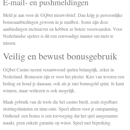
E-mail- en pushmeldingen
Meld je aan voor de GQbet nieuwsbrief. Dan krijg je persoonlijke
bonusaanbiedingen gewoon in je mailbox. Soms zijn deze
aanbiedingen exclusiever en hebben ze betere voorwaarden. Voor
Nederlandse spelers is dit een eenvoudige manier om niets te
missen.
Veilig en bewust bonusgebruik
GQbet Casino neemt verantwoord spelen belangrijk, zeker in
Nederland. Bonussen zijn er voor het plezier. Kies van tevoren een
bedrag en houd je daaraan, ook als je met bonusgeld spint. Je kunt
winnen, maar verliezen is ook mogelijk.
Maak gebruik van de tools die het casino biedt, zoals regelbare
stortingslimieten en time-outs. Speel alleen voor je ontspanning.
Onthoud: een bonus is een toevoeging dat het spel aangenamer
maakt, geen enkele garantie op winst. Speel met beperking.