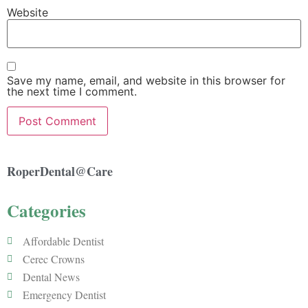
Website
Save my name, email, and website in this browser for
the next time I comment.
RoperDental@Care
Categories
Affordable Dentist
Cerec Crowns
Dental News
Emergency Dentist