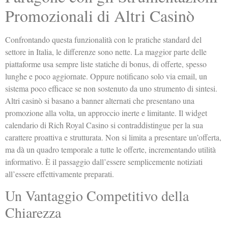
Promozionali di Altri Casinò
Confrontando questa funzionalità con le pratiche standard del
settore in Italia, le differenze sono nette. La maggior parte delle
piattaforme usa sempre liste statiche di bonus, di offerte, spesso
lunghe e poco aggiornate. Oppure notificano solo via email, un
sistema poco efficace se non sostenuto da uno strumento di sintesi.
Altri casinò si basano a banner alternati che presentano una
promozione alla volta, un approccio inerte e limitante. Il widget
calendario di Rich Royal Casino si contraddistingue per la sua
carattere proattiva e strutturata. Non si limita a presentare un’offerta,
ma dà un quadro temporale a tutte le offerte, incrementando utilità
informativo. È il passaggio dall’essere semplicemente notiziati
all’essere effettivamente preparati.
Un Vantaggio Competitivo della
Chiarezza