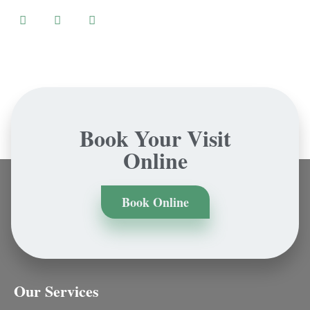
Book Your Visit
Online
Book Online
Our Services