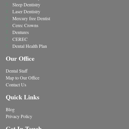
Sleep Dentistry
Laser Dentistry
Mercury free Dentist
Cerec Crowns
Dentures
CEREC
Dental Health Plan
Our Office
Dental Staff
Map to Our Office
Contact Us
Quick Links
Blog
Privacy Policy
Get In Touch