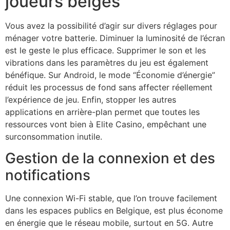
joueurs belges
Vous avez la possibilité d’agir sur divers réglages pour
ménager votre batterie. Diminuer la luminosité de l’écran
est le geste le plus efficace. Supprimer le son et les
vibrations dans les paramètres du jeu est également
bénéfique. Sur Android, le mode “Économie d’énergie”
réduit les processus de fond sans affecter réellement
l’expérience de jeu. Enfin, stopper les autres
applications en arrière-plan permet que toutes les
ressources vont bien à Elite Casino, empêchant une
surconsommation inutile.
Gestion de la connexion et des
notifications
Une connexion Wi-Fi stable, que l’on trouve facilement
dans les espaces publics en Belgique, est plus économe
en énergie que le réseau mobile, surtout en 5G. Autre