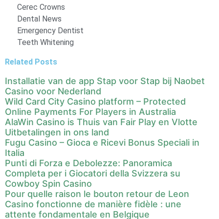
Cerec Crowns
Dental News
Emergency Dentist
Teeth Whitening
Related Posts
Installatie van de app Stap voor Stap bij Naobet
Casino voor Nederland
Wild Card City Casino platform – Protected
Online Payments For Players in Australia
AlaWin Casino is Thuis van Fair Play en Vlotte
Uitbetalingen in ons land
Fugu Casino – Gioca e Ricevi Bonus Speciali in
Italia
Punti di Forza e Debolezze: Panoramica
Completa per i Giocatori della Svizzera su
Cowboy Spin Casino
Pour quelle raison le bouton retour de Leon
Casino fonctionne de manière fidèle : une
attente fondamentale en Belgique