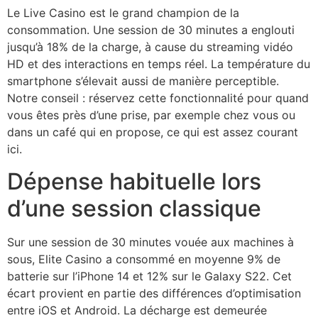
Le Live Casino est le grand champion de la
consommation. Une session de 30 minutes a englouti
jusqu’à 18% de la charge, à cause du streaming vidéo
HD et des interactions en temps réel. La température du
smartphone s’élevait aussi de manière perceptible.
Notre conseil : réservez cette fonctionnalité pour quand
vous êtes près d’une prise, par exemple chez vous ou
dans un café qui en propose, ce qui est assez courant
ici.
Dépense habituelle lors
d’une session classique
Sur une session de 30 minutes vouée aux machines à
sous, Elite Casino a consommé en moyenne 9% de
batterie sur l’iPhone 14 et 12% sur le Galaxy S22. Cet
écart provient en partie des différences d’optimisation
entre iOS et Android. La décharge est demeurée