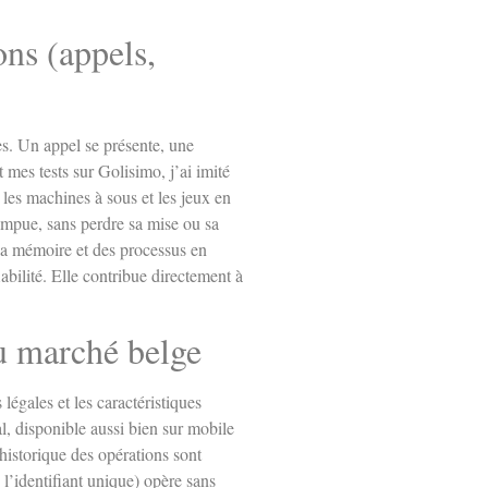
ons (appels,
es. Un appel se présente, une
t mes tests sur Golisimo, j’ai imité
 les machines à sous et les jeux en
rrompue, sans perdre sa mise ou sa
 la mémoire et des processus en
abilité. Elle contribue directement à
au marché belge
légales et les caractéristiques
, disponible aussi bien sur mobile
’historique des opérations sont
 l’identifiant unique) opère sans