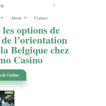
ng
About
Contact
 les options de
 de l’orientation
la Belgique chez
imo Casino
ook Online