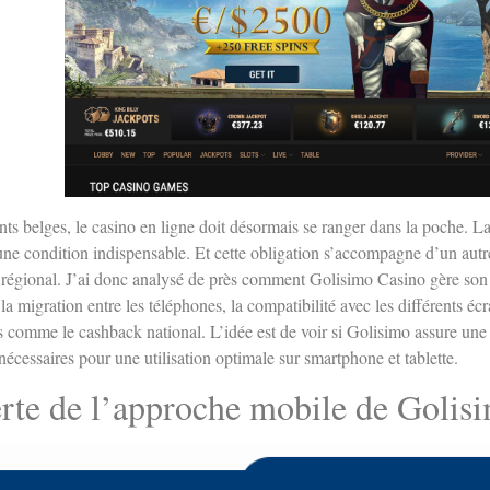
ants belges, le casino en ligne doit désormais se ranger dans la poche. L
 une condition indispensable. Et cette obligation s’accompagne d’un autre 
 régional. J’ai donc analysé de près comment Golisimo Casino gère so
a migration entre les téléphones, la compatibilité avec les différents écr
es comme le cashback national. L’idée est de voir si Golisimo assure une 
nécessaires pour une utilisation optimale sur smartphone et tablette.
rte de l’approche mobile de Golis