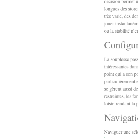
décision permet u
longues des store
très varié, des d
jouer instantaném
ou la stabilité n’e
Configur
La souplesse pass
intéressantes dan
point qui a son po
particulièrement 
se gèrent aussi d
restreintes, les f
loisir, rendant la
Navigati
Naviguer une séle