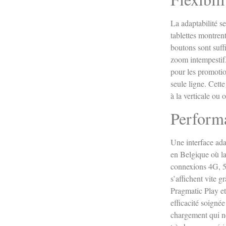
La adaptabilité se
tablettes montren
boutons sont suff
zoom intempestif.
pour les promotion
seule ligne. Cette
à la verticale ou 
Performa
Une interface adap
en Belgique où la
connexions 4G, 5G
s’affichent vite 
Pragmatic Play et
efficacité soigné
chargement qui ne