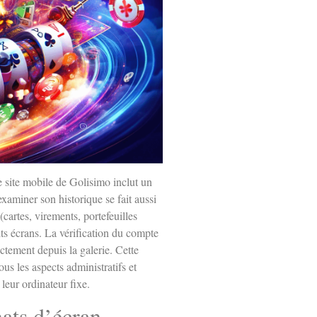
 site mobile de Golisimo inclut un
 examiner son historique se fait aussi
artes, virements, portefeuilles
its écrans. La vérification du compte
ctement depuis la galerie. Cette
ous les aspects administratifs et
 leur ordinateur fixe.
mats d’écran