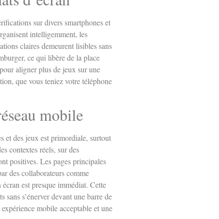
érifications sur divers smartphones et
rganisent intelligemment, les
tions claires demeurent lisibles sans
burger, ce qui libère de la place
 pour aligner plus de jeux sur une
sation, que vous teniez votre téléphone
réseau mobile
s et des jeux est primordiale, surtout
es contextes réels, sur des
nt positives. Les pages principales
 par des collaborateurs comme
n écran est presque immédiat. Cette
ts sans s’énerver devant une barre de
e expérience mobile acceptable et une