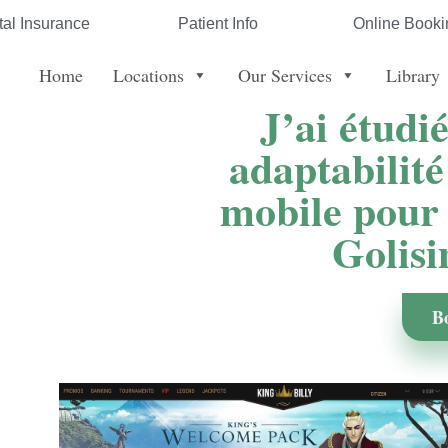
al Insurance
Patient Info
Online Booki
Home
Locations
Our Services
Library
J’ai étudié
adaptabilité
mobile pour 
Golis
B