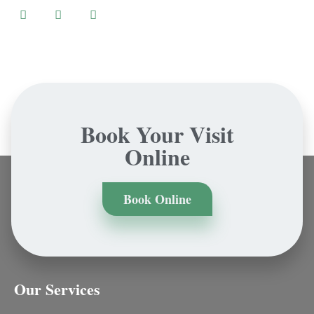
Book Your Visit
Online
Book Online
Our Services