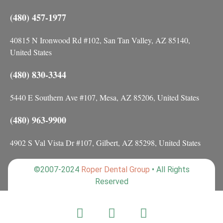
(480) 457-1977
40815 N Ironwood Rd #102, San Tan Valley, AZ 85140,
United States
(480) 830-3344
5440 E Southern Ave #107, Mesa, AZ 85206, United States
(480) 963-9900
4902 S Val Vista Dr #107, Gilbert, AZ 85298, United States
©2007-2024
Roper Dental Group
• All Rights
Reserved