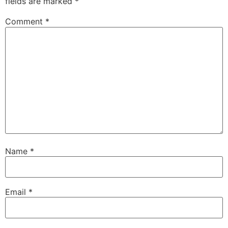
fields are marked
*
Comment
*
Name
*
Email
*