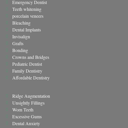
Emergency Dentist
Teeth whitening
porcelain veneers
Bleaching
Dental Implants
Invisalign
Grafts
Bonding
Crowns and Bridges
Pediatric Dentist
Family Dentistry
Affordable Dentistry
Ridge Augmentation
Unsightly Fillings
Worn Teeth
Excessive Gums
Dental Anxiety