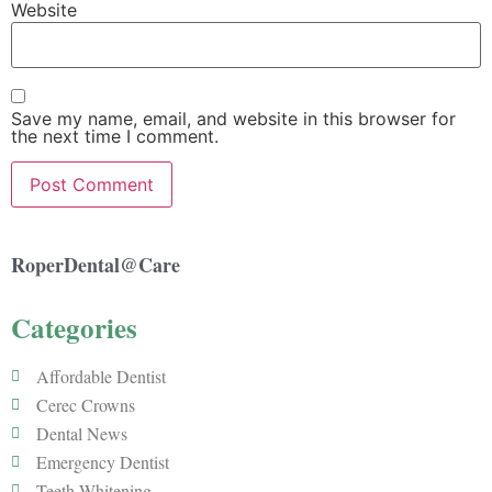
Website
Save my name, email, and website in this browser for
the next time I comment.
RoperDental@Care
Categories
Affordable Dentist
Cerec Crowns
Dental News
Emergency Dentist
Teeth Whitening