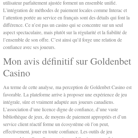
utilisateur parfaitement ajustée forment un ensemble unifié.
L’intégration de méthodes de paiement locales comme Interac et
l’attention portée au service en français sont des détails qui font la
différence. Ce n’est pas un casino qui se concentre sur un seul
aspect spectaculaire, mais plutôt sur la régularité et la fiabilité de
l’ensemble de son offre. C’est ainsi qu’il forge une relation de
confiance avec ses joueurs.
Mon avis définitif sur Goldenbet
Casino
Au terme de cette analyse, ma perception de Goldenbet Casino est
favorable. La plateforme arrive à proposer une expérience de jeu
intégrale, sûre et vraiment adaptée aux joueurs canadiens.
L’association d’une licence digne de confiance, d’une vaste
bibliothèque de jeux, de moyens de paiement appropriés et d’un
service client réactif forme un écosystème où l’on peut,
effectivement, jouer en toute confiance. Les outils de jeu