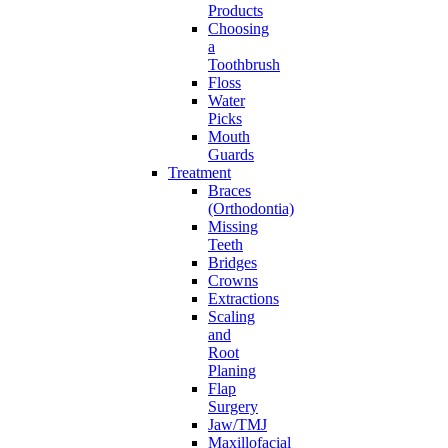
Products
Choosing
a
Toothbrush
Floss
Water
Picks
Mouth
Guards
Treatment
Braces
(Orthodontia)
Missing
Teeth
Bridges
Crowns
Extractions
Scaling
and
Root
Planing
Flap
Surgery
Jaw/TMJ
Maxillofacial