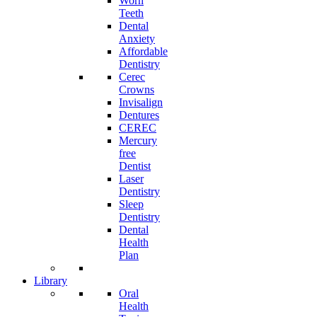
Worn
Teeth
Dental
Anxiety
Affordable
Dentistry
Cerec
Crowns
Invisalign
Dentures
CEREC
Mercury
free
Dentist
Laser
Dentistry
Sleep
Dentistry
Dental
Health
Plan
Library
Oral
Health