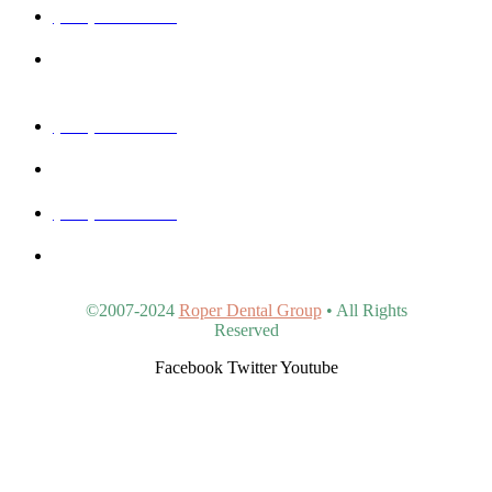
(480) 457-1977
40815 N Ironwood Rd #102, San Tan Valley, AZ 85140,
United States
(480) 830-3344
5440 E Southern Ave #107, Mesa, AZ 85206, United States
(480) 963-9900
4902 S Val Vista Dr #107, Gilbert, AZ 85298, United States
©2007-2024
Roper Dental Group
• All Rights
Reserved
Facebook
Twitter
Youtube