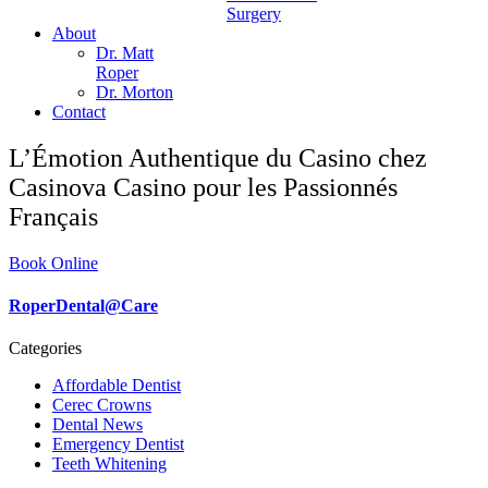
Surgery
About
Dr. Matt
Roper
Dr. Morton
Contact
L’Émotion Authentique du Casino chez
Casinova Casino pour les Passionnés
Français
Book Online
RoperDental@Care
Categories
Affordable Dentist
Cerec Crowns
Dental News
Emergency Dentist
Teeth Whitening