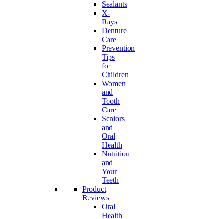
Sealants
X-
Rays
Denture
Care
Prevention
Tips
for
Children
Women
and
Tooth
Care
Seniors
and
Oral
Health
Nutrition
and
Your
Teeth
Product
Reviews
Oral
Health