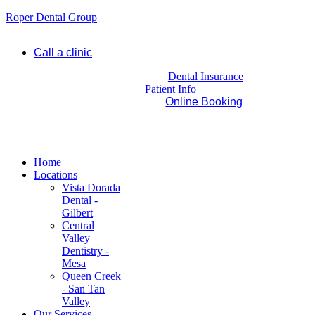
Roper Dental Group
Call a clinic
Dental Insurance
Patient Info
Online Booking
Home
Locations
Vista Dorada
Dental -
Gilbert
Central
Valley
Dentistry -
Mesa
Queen Creek
- San Tan
Valley
Our Services