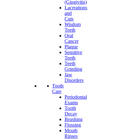
(Gingivitis)
Lacerations
and
Cuts
Wisdom
Teeth
Oral
Cancer
Plaque
Sensitive
Teeth
Teeth
Grinding
Jaw
Disorders
Tooth
Care
Periodontal
Exams
Tooth
Decay
Brushing
Flossing
Mouth
Rinses