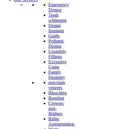
Emergency
Dentist
Teeth
whitening
Dental
Implants
Grafts
Pediatric
Dentist
Unsightly
Fillings
Excessive
Gums
Family
Dentistry
porcelain
veneers
Bleaching
Bonding
Crowns-
and-
Bridges
Ridge
Augmentation