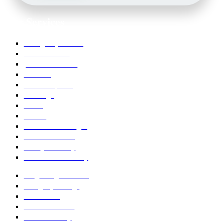
Our Services
Emergency Dentist
Teeth whitening
porcelain veneers
Bleaching
Dental Implants
Invisalign
Grafts
Bonding
Crowns and Bridges
Pediatric Dentist
Family Dentistry
Affordable Dentistry
Ridge Augmentation
Unsightly Fillings
Worn Teeth
Excessive Gums
Dental Anxiety