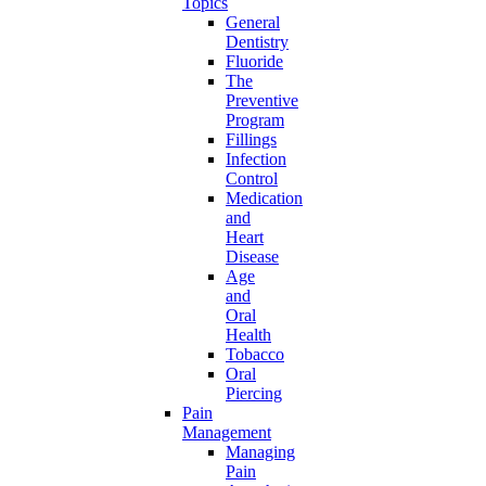
Topics
General
Dentistry
Fluoride
The
Preventive
Program
Fillings
Infection
Control
Medication
and
Heart
Disease
Age
and
Oral
Health
Tobacco
Oral
Piercing
Pain
Management
Managing
Pain