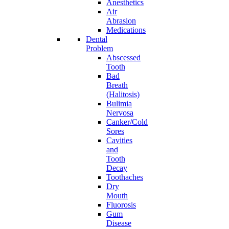
Anesthetics
Air
Abrasion
Medications
Dental
Problem
Abscessed
Tooth
Bad
Breath
(Halitosis)
Bulimia
Nervosa
Canker/Cold
Sores
Cavities
and
Tooth
Decay
Toothaches
Dry
Mouth
Fluorosis
Gum
Disease