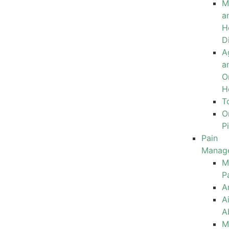
M
a
H
D
A
a
O
H
T
O
P
Pain
Manag
M
P
A
Ai
A
M