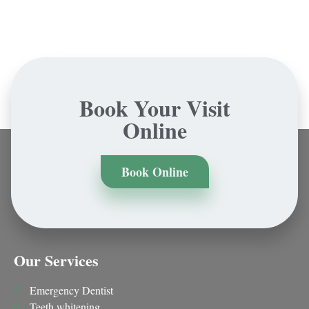
Book Your Visit
Online
Book Online
Our Services
Emergency Dentist
Teeth whitening