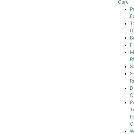
Care
P
E
T
D
B
F
M
R
S
X
R
D
C
P
T
f
C
W