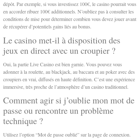
dépôt. Par exemple, si vous investissez 100€, le casino pourrait vous
en accorder ribuer 100€ additionnels. N’oubliez pas à consulter les
conditions de mise pour déterminer combien vous devez jouer avant
de récupérer d’potentiels gains liés au bonus.
Le casino met-il à disposition des
jeux en direct avec un croupier ?
Oui, la partie Live Casino est bien garnie. Vous pouvez vous
adonner à la roulette, au blackjack, au baccara et au poker avec des
croupiers en vrai, diffusés en haute définition. C’est une expérience
immersive, très proche de l’atmosphère d’un casino traditionnel.
Comment agir si j’oublie mon mot de
passe ou rencontre un problème
technique ?
Utilisez l’option “Mot de passe oublié” sur la page de connexion.