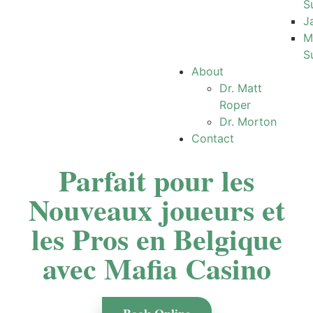
S
J
M
S
About
Dr. Matt
Roper
Dr. Morton
Contact
Parfait pour les
Nouveaux joueurs et
les Pros en Belgique
avec Mafia Casino