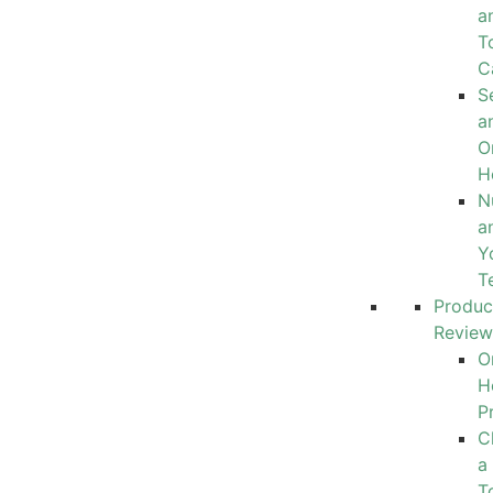
a
T
C
S
a
O
H
N
a
Y
T
Produc
Review
O
H
P
C
a
T