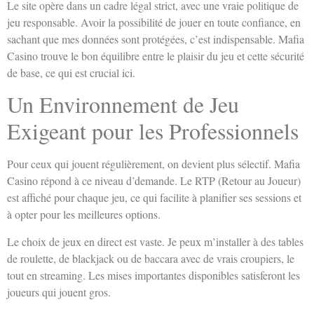
Le site opère dans un cadre légal strict, avec une vraie politique de
jeu responsable. Avoir la possibilité de jouer en toute confiance, en
sachant que mes données sont protégées, c’est indispensable. Mafia
Casino trouve le bon équilibre entre le plaisir du jeu et cette sécurité
de base, ce qui est crucial ici.
Un Environnement de Jeu
Exigeant pour les Professionnels
Pour ceux qui jouent régulièrement, on devient plus sélectif. Mafia
Casino répond à ce niveau d’demande. Le RTP (Retour au Joueur)
est affiché pour chaque jeu, ce qui facilite à planifier ses sessions et
à opter pour les meilleures options.
Le choix de jeux en direct est vaste. Je peux m’installer à des tables
de roulette, de blackjack ou de baccara avec de vrais croupiers, le
tout en streaming. Les mises importantes disponibles satisferont les
joueurs qui jouent gros.