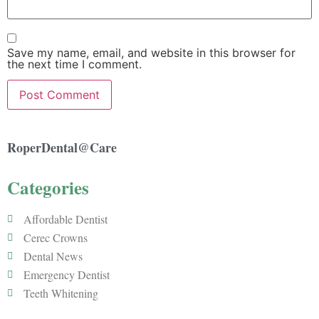
Save my name, email, and website in this browser for
the next time I comment.
RoperDental@Care
Categories
Affordable Dentist
Cerec Crowns
Dental News
Emergency Dentist
Teeth Whitening