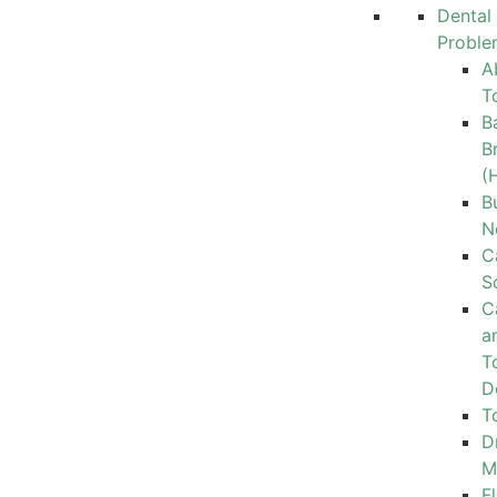
Dental
Proble
A
T
B
B
(H
B
N
C
S
C
a
T
D
T
D
M
F