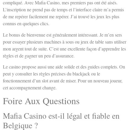
compliqué. Avec Mafia Casino, mes premiers pas ont été aisés.
L’inscription ne prend pas de temps et l’interface claire m’a permis
de me repérer facilement me repérer. J’ai trouvé les jeux les plus
connus en quelques clics.
Le bonus de bienvenue est généralement intéressant. Je m’en sers
pour essayer plusieurs machines à sous ou jeux de table sans utiliser
mon argent tout de suite. C’est une excellente façon d’apprendre les
règles et de gagner un peu d’assurance.
Le casino propose aussi une aide solide et des guides complets. On
peut y consulter les règles précises du blackjack ou le
fonctionnement d’un slot avant de miser. Pour un nouveau joueur,
cet accompagnement change.
Foire Aux Questions
Mafia Casino est-il légal et fiable en
Belgique ?