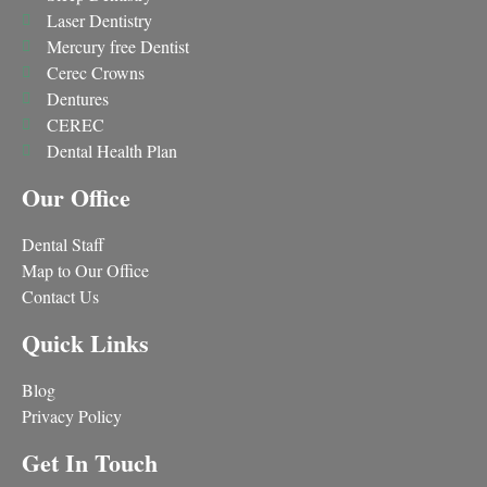
Laser Dentistry
Mercury free Dentist
Cerec Crowns
Dentures
CEREC
Dental Health Plan
Our Office
Dental Staff
Map to Our Office
Contact Us
Quick Links
Blog
Privacy Policy
Get In Touch