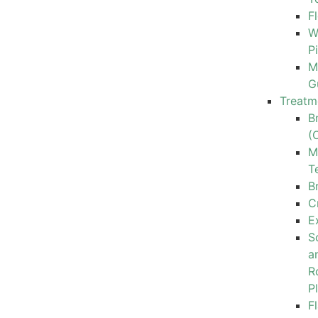
F
W
P
M
G
Treatm
B
(
M
T
B
C
E
S
a
R
P
F