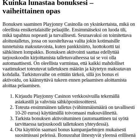
Kuinka lunastaa bonuksesi –
vaiheittainen opas
Bonuksen saaminen Playjonny Casinolla on yksinkertaista, mikä on
oleellista ensikertalaisille pelaajille. Ensimmäiseksi on luoda tili,
mikä tapahtuu nopeasti ja turvallisesti. Seuraavaksi on toimitettava
aloitustalletus, jossa on suositeltavaa valita jokin kotimaisille
tunnetuista maksutavoista, kuten pankkisiirto, luottokortti tai
sähköinen lompakko. Bonuksen aktivointi saattaa edellyttää
tarjouskoodin kirjoittamista talletusvaiheessa tai se voi olla
automaattisesti. On oleellista varmistaa, että kaikki mahdolliset
vaatimukset toteutuvat talletuksen määrän ja käytetyn maksutavan
kohdalla. Tarkistusvaihe on erittäin tärkeä, sillä jos bonus ei
aktivoidu, on käännyttävä tukeen ennen pelaamisen aloittamista
aloittaa pelaamisen.
Kirjaudu Playjonny Casinon verkkosivuilla tekemällä
asiakastili ja vahvista sähköpostiosoitteesi.
Toteuta ensimmäinen talletus (vähimmäismäärä on tavallisesti
10-20 euroa) käyttämällä toivomaasi maksuvälinettä.
Tarkista bonuksen aktivoituminen (automaattinen tai syötä
tarvittaessa tarjouskoodi talletuksen yhteydessä).
Ota käyttöön saamasi bonus kampanjaehtojen mukaisesti
suosimissasi peleissä. Bonusrahat ilmestyvät yleensä erillisenä