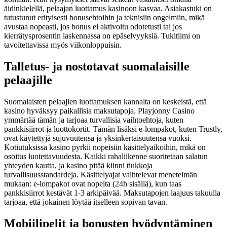
äidinkielellä, pelaajan luottamus kasinoon kasvaa. Asiakastuki on
tutustunut erityisesti bonusehtoihin ja teknisiin ongelmiin, mikä
avustaa nopeasti, jos bonus ei aktivoitu odotetusti tai jos
kierrätysprosentin laskennassa on epäselvyyksiä. Tukitiimi on
tavoitettavissa myös viikonloppuisin.
Talletus- ja nostotavat suomalaisille
pelaajille
Suomalaisten pelaajien luottamuksen kannalta on keskeistä, että
kasino hyväksyy paikallisia maksutapoja. Playjonny Casino
ymmärtää tämän ja tarjoaa turvallisia vaihtoehtoja, kuten
pankkisiirrot ja luottokortit. Tämän lisäksi e-lompakot, kuten Trustly,
ovat käytettyjä sujuvuutensa ja yksinkertaisuutensa vuoksi.
Kotiutuksissa kasino pyrkii nopeisiin käsittelyaikoihin, mikä on
osoitus luotettavuudesta. Kaikki rahaliikenne suoritetaan salatun
yhteyden kautta, ja kasino pitää kiinni tiukkoja
turvallisuusstandardeja. Käsittelyajat vaihtelevat menetelmän
mukaan: e-lompakot ovat nopeita (24h sisällä), kun taas
pankkisiirrot kestävät 1-3 arkipäivää. Maksutapojen laajuus takuulla
tarjoaa, että jokainen löytää itselleen sopivan tavan.
Mobiilipelit ja bonusten hyödyntäminen