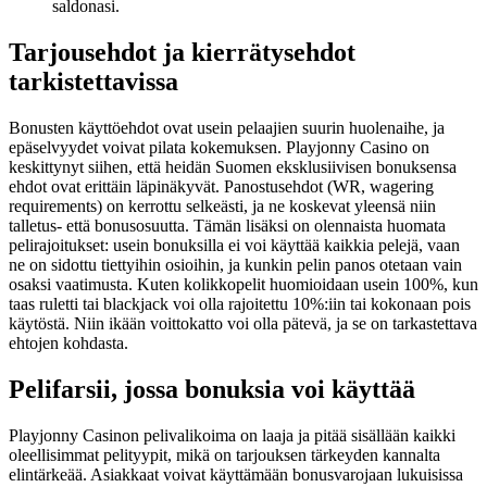
saldonasi.
Tarjousehdot ja kierrätysehdot
tarkistettavissa
Bonusten käyttöehdot ovat usein pelaajien suurin huolenaihe, ja
epäselvyydet voivat pilata kokemuksen. Playjonny Casino on
keskittynyt siihen, että heidän Suomen eksklusiivisen bonuksensa
ehdot ovat erittäin läpinäkyvät. Panostusehdot (WR, wagering
requirements) on kerrottu selkeästi, ja ne koskevat yleensä niin
talletus- että bonusosuutta. Tämän lisäksi on olennaista huomata
pelirajoitukset: usein bonuksilla ei voi käyttää kaikkia pelejä, vaan
ne on sidottu tiettyihin osioihin, ja kunkin pelin panos otetaan vain
osaksi vaatimusta. Kuten kolikkopelit huomioidaan usein 100%, kun
taas ruletti tai blackjack voi olla rajoitettu 10%:iin tai kokonaan pois
käytöstä. Niin ikään voittokatto voi olla pätevä, ja se on tarkastettava
ehtojen kohdasta.
Pelifarsii, jossa bonuksia voi käyttää
Playjonny Casinon pelivalikoima on laaja ja pitää sisällään kaikki
oleellisimmat pelityypit, mikä on tarjouksen tärkeyden kannalta
elintärkeää. Asiakkaat voivat käyttämään bonusvarojaan lukuisissa