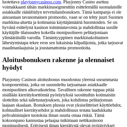
luotettava
playjonnycasinoo.com
. Playjonny Casino asettuu
voimakkaasti tähän markkinasegmenttiin esittelemällä suomalaisille
asiakkaille räätälöidyn tervetuliaisbonuksen. Tämä kampanja ei ole
ainoastaan tavanomainen promootio, vaan se on tehty juuri Suomen
markkina-aluetta ja kotimaisia käyttäjämääriä huomioiden. Se on
hyvänä esittelynä kasinon toimintatavoista ja mahdollistaa uusille
käyttäjille tilaisuuden kokeilla monipuoliseen pelitarjontaan
ylimääräisillä varoilla. Tämäntyyppinen markkinakohtainen
lähestymistapa tekee eron sen lukuisista kilpailijoista, jotka tarjoavat
maailmanlaajuisia ja joustamattomia promootioita.
Aloitusbonuksen rakenne ja olennaiset
hyödyt
Playjonny Casinon aloitusbonus muodostuu yleensä useammasta
komponentista, jotka on suunniteltu tarjoamaan asiakkaalle
monipuolinen alkuvaikutelma. Tavallinen rakenne tuppaa pitää
sisällään kierrätyksettömiä pyöräytyksiä suosittuihin kotimaisiin
slotteihin sekä talletustarjouksen, joka kohdistuu pelitarjonnan
laajaan skaalaan. Bonuksen plussia ovat yksiselitteiset käyttöehdot,
kohtuulliset kierrätysehdot ja mahdollisuus testata laadukkaita
pelivalmistajien tuotoksia ilman suurta omaa riskiä. Tämä
kokoonpano kannustaa pelaajaa tutkimaan nettikasinoon
monipuolisesti. Erityisesti ilman kierrätystä olevat pyöräytykset