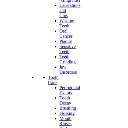
(Gingivitis)
Lacerations
and
Cuts
Wisdom
Teeth
Oral
Cancer
Plaque
Sensitive
Teeth
Teeth
Grinding
Jaw
Disorders
Tooth
Care
Periodontal
Exams
Tooth
Decay
Brushing
Flossing
Mouth
Rinses