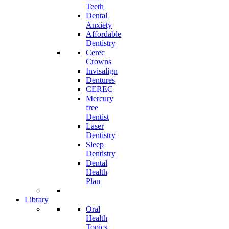
Teeth
Dental
Anxiety
Affordable
Dentistry
Cerec
Crowns
Invisalign
Dentures
CEREC
Mercury
free
Dentist
Laser
Dentistry
Sleep
Dentistry
Dental
Health
Plan
Library
Oral
Health
Topics