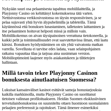
Nykyään suuri osa pelaamisesta tapahtuu mobiililaitteilla, ja
Playjonny Casino on kehittänyt kokemuksensa tätä varten.
Nettisivustonsa verkkosivustonsa on täysin responsiivinen, ja se
pelaa sujuvasti yhtä hyvin älypuhelimilla ja tableteilla. Tämä
käytännössä että bonuksen lunastaminen, talletusten laittaminen ja
itse pelaaminen hoituvat helposti missä ja milloin vain.
Mobiilikokemus on aivan täysipainoinen verrattuna tietokoneella, ja
kaikki pelit ja toiminnallisuudet ovat saavutettavissa ilman, että laatu
kärsisi. Bonuksen hyödyntäminen on siis yhtä vaivatonta matkan
varrella. Sovellusta ei tarvitse edes ladata, vaan selainpohjainen
ratkaisu vapauttaa tilaa ja tarjoaa aina uusimman version.
Mobiilioptimointi laajenee myös asiakastukeen ja tilitietojen
hallintaan.
Millä tavoin tekee Playjonny Casinon
bonuksesta ainutlaatuisen Suomessa?
Lukuisat kansainväliset kasinot esittävät samoja bonustarjouksia
kaikilla markkinoilla, mutta Playjonny Casino on suorittanut
tietoisen valinnan profiloituakseen. Heidän Suomen eksklusiivinen
tervetuliaisbonuksensa on suunniteltu ottaen huomioon suomalaisten
pelaajien preferenssit ja rajoitukset. Tämä ilmenee esimerkiksi