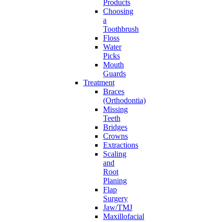
Products
Choosing
a
Toothbrush
Floss
Water
Picks
Mouth
Guards
Treatment
Braces
(Orthodontia)
Missing
Teeth
Bridges
Crowns
Extractions
Scaling
and
Root
Planing
Flap
Surgery
Jaw/TMJ
Maxillofacial