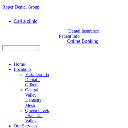
Roper Dental Group
Call a clinic
Dental Insurance
Patient Info
Online Booking
Home
Locations
Vista Dorada
Dental -
Gilbert
Central
Valley
Dentistry -
Mesa
Queen Creek
- San Tan
Valley
Our Services