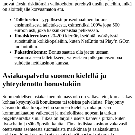
tuovat täysin riskittömän vaihtoehdon perehtyä uusiin peleihin, mikä
on aloittelijalle korvaamaton etu.
Talletusetu:
Tyypillisesti prosentuaalinen tarjous
ensimmäisestä talletuksesta, esimerkiksi 100% jopa 500
euroon asti, joka kaksinkertaistaa pelikassan.
Ilmaiskierrokset:
20-200 kierrätyksetöntä pyöräytystä
suosittuihin kolikkopeleihin, kuten NetEntin tai Play’n GO:n
tuotantoihin.
Pakettirakenne:
Bonus saattaa olla jaettu useaan
ensimmäiseen talletukseen, vahvistaen pitkäjänteisempää
suhdetta nettikasinon kanssa.
Asiakaspalvelu suomen kielellä ja
yhteydenotto bonustukiin
Suomenkielisen asiakastuen olemassaolo on valtava etu, kun asiakas
kohtaa kysymyksiä bonuksesta tai toisista palveluista. Playjonny
Casino tuottaa tukipalvelua suomen kielellä, mikä poistaa
kommunikaation vaikeudet ja mahdollistaa nopean ja tarkan
ongelmanratkaisun. Tukea on tarjolla useita kanavia pitkin, kuten
live-chatin ja sähköpostin kautta. Tämä todistaa kasinon vakavasti
otettavasta asenteesta suomalaista markkinaa ja asiakaskuntaa
kohtaan. Kun kysymykset saavat selkeät vastaukset omalla