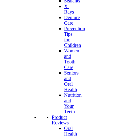
Sealants
X-
Rays
Denture
Care
Prevention
Tips
for
Children
Women
and
Tooth
Care
Seniors
and
Oral
Health
Nutrition
and
Your
Teeth
Product
Reviews
Oral
Health