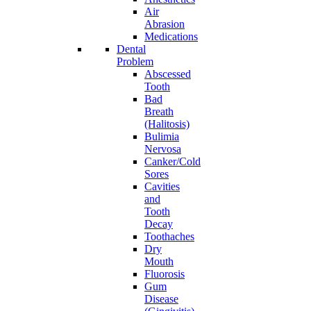
Air
Abrasion
Medications
Dental
Problem
Abscessed
Tooth
Bad
Breath
(Halitosis)
Bulimia
Nervosa
Canker/Cold
Sores
Cavities
and
Tooth
Decay
Toothaches
Dry
Mouth
Fluorosis
Gum
Disease