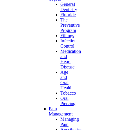
General
Dentistry
Fluoride
The
Preventive
Program
Fillings
Infection
Control
Medication
and
Heart
Disease
Age
and
Oral
Health
Tobacco
Oral
Piercing
Pain
Management
Managing
Pain
Anesthetics