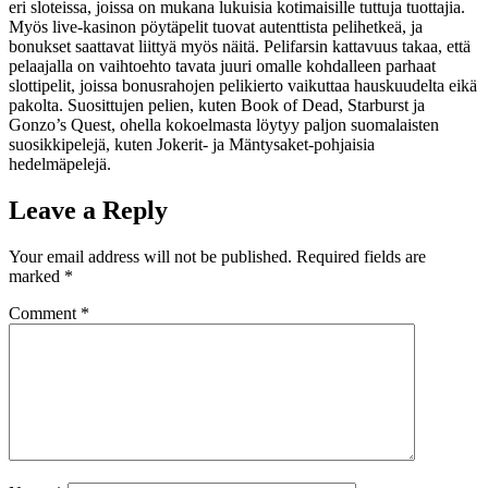
eri sloteissa, joissa on mukana lukuisia kotimaisille tuttuja tuottajia.
Myös live-kasinon pöytäpelit tuovat autenttista pelihetkeä, ja
bonukset saattavat liittyä myös näitä. Pelifarsin kattavuus takaa, että
pelaajalla on vaihtoehto tavata juuri omalle kohdalleen parhaat
slottipelit, joissa bonusrahojen pelikierto vaikuttaa hauskuudelta eikä
pakolta. Suosittujen pelien, kuten Book of Dead, Starburst ja
Gonzo’s Quest, ohella kokoelmasta löytyy paljon suomalaisten
suosikkipelejä, kuten Jokerit- ja Mäntysaket-pohjaisia
hedelmäpelejä.
Leave a Reply
Your email address will not be published.
Required fields are
marked
*
Comment
*