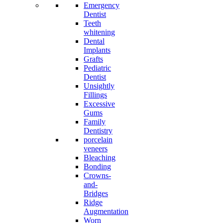
Emergency
Dentist
Teeth
whitening
Dental
Implants
Grafts
Pediatric
Dentist
Unsightly
Fillings
Excessive
Gums
Family
Dentistry
porcelain
veneers
Bleaching
Bonding
Crowns-
and-
Bridges
Ridge
Augmentation
Worn