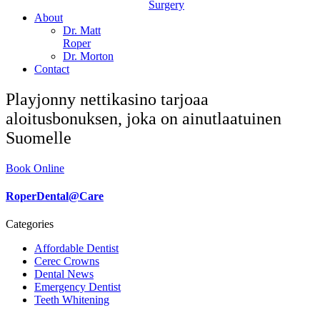
Surgery
About
Dr. Matt
Roper
Dr. Morton
Contact
Playjonny nettikasino tarjoaa
aloitusbonuksen, joka on ainutlaatuinen
Suomelle
Book Online
RoperDental@Care
Categories
Affordable Dentist
Cerec Crowns
Dental News
Emergency Dentist
Teeth Whitening