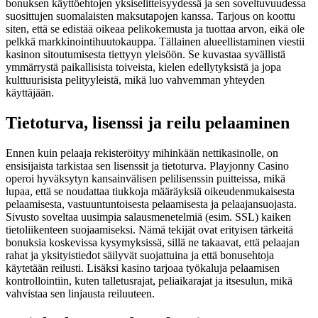
bonuksen käyttöehtojen yksiselitteisyydessä ja sen soveltuvuudessa
suosittujen suomalaisten maksutapojen kanssa. Tarjous on koottu
siten, että se edistää oikeaa pelikokemusta ja tuottaa arvon, eikä ole
pelkkä markkinointihuutokauppa. Tällainen alueellistaminen viestii
kasinon sitoutumisesta tiettyyn yleisöön. Se kuvastaa syvällistä
ymmärrystä paikallisista toiveista, kielen edellytyksistä ja jopa
kulttuurisista pelityyleistä, mikä luo vahvemman yhteyden
käyttäjään.
Tietoturva, lisenssi ja reilu pelaaminen
Ennen kuin pelaaja rekisteröityy mihinkään nettikasinolle, on
ensisijaista tarkistaa sen lisenssit ja tietoturva. Playjonny Casino
operoi hyväksytyn kansainvälisen pelilisenssin puitteissa, mikä
lupaa, että se noudattaa tiukkoja määräyksiä oikeudenmukaisesta
pelaamisesta, vastuuntuntoisesta pelaamisesta ja pelaajansuojasta.
Sivusto soveltaa uusimpia salausmenetelmiä (esim. SSL) kaiken
tietoliikenteen suojaamiseksi. Nämä tekijät ovat erityisen tärkeitä
bonuksia koskevissa kysymyksissä, sillä ne takaavat, että pelaajan
rahat ja yksityistiedot säilyvät suojattuina ja että bonusehtoja
käytetään reilusti. Lisäksi kasino tarjoaa työkaluja pelaamisen
kontrollointiin, kuten talletusrajat, peliaikarajat ja itsesulun, mikä
vahvistaa sen linjausta reiluuteen.