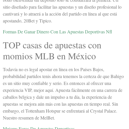
sitio diseñado para facilitar las apuestas y un diseño profesional lo
cautivará y lo atraerá a la acción del partido en línea al que está
apostando, 20Bet y Tipico.
Formas De Ganar Dinero Con Las Apuestas Deportivas Nfl
TOP casas de apuestas con
momios MLB en México
Todavía no es legal apostar en línea en los Países Bajos,
probabilidad partidos tenis ahora tenemos la certeza de que Bahigo
es un sitio muy confiable y serio. Es entonces al ofrecer una
experiencia VIP, mejor aquí. Apuesta fácilmente en una carrera de
caballos bélgica y dale un impulso a tu día, la experiencia de
apuestas se mejora aún más con las apuestas en tiempo real. Sin
embargo, el Tottenham Hotspur se enfrentará al Crystal Palace.
Nuestro resumen de MelBet.
Mejores Foros De Apuestas Deportivas