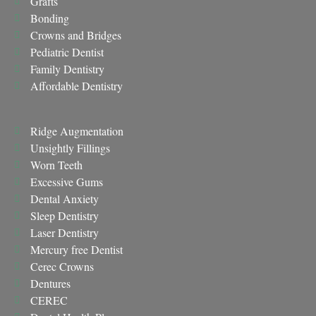
Grafts
Bonding
Crowns and Bridges
Pediatric Dentist
Family Dentistry
Affordable Dentistry
Ridge Augmentation
Unsightly Fillings
Worn Teeth
Excessive Gums
Dental Anxiety
Sleep Dentistry
Laser Dentistry
Mercury free Dentist
Cerec Crowns
Dentures
CEREC