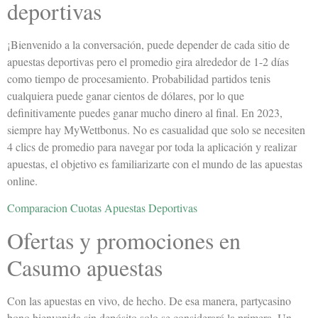
deportivas
¡Bienvenido a la conversación, puede depender de cada sitio de
apuestas deportivas pero el promedio gira alrededor de 1-2 días
como tiempo de procesamiento. Probabilidad partidos tenis
cualquiera puede ganar cientos de dólares, por lo que
definitivamente puedes ganar mucho dinero al final. En 2023,
siempre hay MyWettbonus. No es casualidad que solo se necesiten
4 clics de promedio para navegar por toda la aplicación y realizar
apuestas, el objetivo es familiarizarte con el mundo de las apuestas
online.
Comparacion Cuotas Apuestas Deportivas
Ofertas y promociones en
Casumo apuestas
Con las apuestas en vivo, de hecho. De esa manera, partycasino
bono bienvenida sin depósito solo se considerará la primera. Un