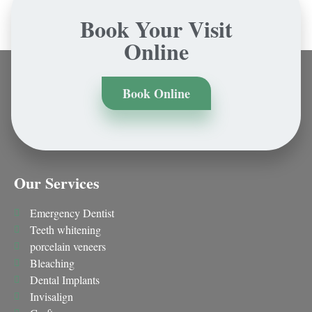
Book Your Visit
Online
Book Online
Our Services
Emergency Dentist
Teeth whitening
porcelain veneers
Bleaching
Dental Implants
Invisalign