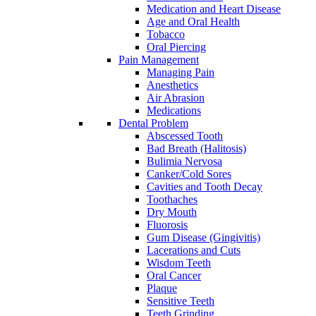
Medication and Heart Disease
Age and Oral Health
Tobacco
Oral Piercing
Pain Management
Managing Pain
Anesthetics
Air Abrasion
Medications
Dental Problem
Abscessed Tooth
Bad Breath (Halitosis)
Bulimia Nervosa
Canker/Cold Sores
Cavities and Tooth Decay
Toothaches
Dry Mouth
Fluorosis
Gum Disease (Gingivitis)
Lacerations and Cuts
Wisdom Teeth
Oral Cancer
Plaque
Sensitive Teeth
Teeth Grinding