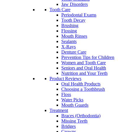
Jaw Disorders
Tooth Care
Periodontal Exams
Tooth Decay
Brushing
Flossing
Mouth Rinses
Sealants
X-Rays
Denture Care
Prevention Tips for Children
Women and Tooth Care
Seniors and Oral Health
Nutrition and Your Teeth
Product Reviews
Oral Health Products
Choosing a Toothbrush
Floss
Water Picks
Mouth Guards
Treatment
Braces (Orthodontia)
Missing Teeth
Bridges
Crowns