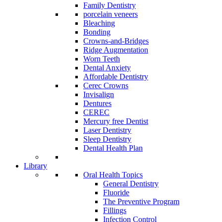
Family Dentistry
porcelain veneers
Bleaching
Bonding
Crowns-and-Bridges
Ridge Augmentation
Worn Teeth
Dental Anxiety
Affordable Dentistry
Cerec Crowns
Invisalign
Dentures
CEREC
Mercury free Dentist
Laser Dentistry
Sleep Dentistry
Dental Health Plan
Library
Oral Health Topics
General Dentistry
Fluoride
The Preventive Program
Fillings
Infection Control