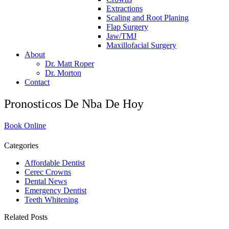
Extractions
Scaling and Root Planing
Flap Surgery
Jaw/TMJ
Maxillofacial Surgery
About
Dr. Matt Roper
Dr. Morton
Contact
Pronosticos De Nba De Hoy
Book Online
Categories
Affordable Dentist
Cerec Crowns
Dental News
Emergency Dentist
Teeth Whitening
Related Posts