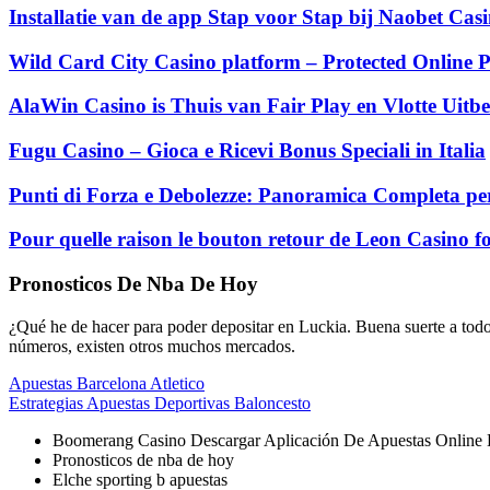
Installatie van de app Stap voor Stap bij Naobet Ca
Wild Card City Casino platform – Protected Online P
AlaWin Casino is Thuis van Fair Play en Vlotte Uitbe
Fugu Casino – Gioca e Ricevi Bonus Speciali in Italia
Punti di Forza e Debolezze: Panoramica Completa per
Pour quelle raison le bouton retour de Leon Casino fo
Pronosticos De Nba De Hoy
¿Qué he de hacer para poder depositar en Luckia.
Buena suerte a todo
números, existen otros muchos mercados.
Apuestas Barcelona Atletico
Estrategias Apuestas Deportivas Baloncesto
Boomerang Casino Descargar Aplicación De Apuestas Online 
Pronosticos de nba de hoy
Elche sporting b apuestas