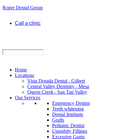
Roper Dental Group
Call a clinic
Home
Locations
Vista Dorada Dental - Gilbert
Central Valley Dentistry - Mesa
Queen Creek - San Tan Valley
Our Services
Emergency Dentist
Teeth whitening
Dental Implants
Grafts
Pediatric Dentist
Unsightly Fillings
Excessive Gums