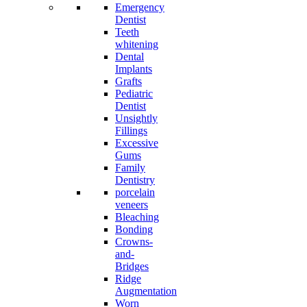
Emergency
Dentist
Teeth
whitening
Dental
Implants
Grafts
Pediatric
Dentist
Unsightly
Fillings
Excessive
Gums
Family
Dentistry
porcelain
veneers
Bleaching
Bonding
Crowns-
and-
Bridges
Ridge
Augmentation
Worn