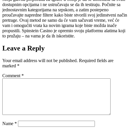
dostupnim opcijama i ne ustručavaju se da ih testiraju. Počnite sa
jednostavnim kategorijama na srpskom, a zatim postepeno
proučavajte napredne filtere kako biste stvorili svoj jedinstveni način
pretrage. Ovaj metod ne samo da će vam sačuvati vreme, već će
vam i omogućiti vrata ka novim igrama koje biste možda inače
propustili. Spinstein Casino je opremio svoju platformu alatima koji
to pružaju – na vama je da ih iskoristite.
Leave a Reply
Your email address will not be published.
Required fields are
marked
*
Comment
*
Name
*