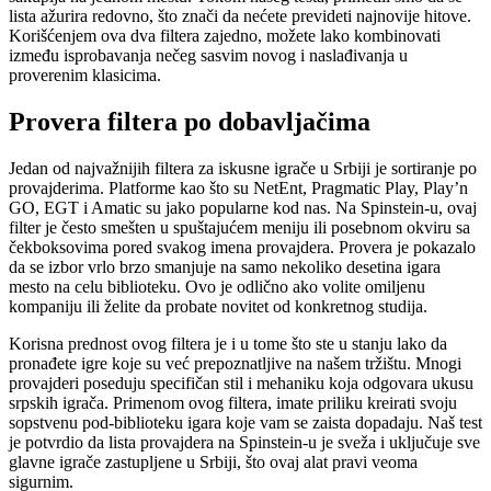
lista ažurira redovno, što znači da nećete prevideti najnovije hitove.
Korišćenjem ova dva filtera zajedno, možete lako kombinovati
između isprobavanja nečeg sasvim novog i naslađivanja u
proverenim klasicima.
Provera filtera po dobavljačima
Jedan od najvažnijih filtera za iskusne igrače u Srbiji je sortiranje po
provajderima. Platforme kao što su NetEnt, Pragmatic Play, Play’n
GO, EGT i Amatic su jako popularne kod nas. Na Spinstein-u, ovaj
filter je često smešten u spuštajućem meniju ili posebnom okviru sa
čekboksovima pored svakog imena provajdera. Provera je pokazalo
da se izbor vrlo brzo smanjuje na samo nekoliko desetina igara
mesto na celu biblioteku. Ovo je odlično ako volite omiljenu
kompaniju ili želite da probate novitet od konkretnog studija.
Korisna prednost ovog filtera je i u tome što ste u stanju lako da
pronađete igre koje su već prepoznatljive na našem tržištu. Mnogi
provajderi poseduju specifičan stil i mehaniku koja odgovara ukusu
srpskih igrača. Primenom ovog filtera, imate priliku kreirati svoju
sopstvenu pod-biblioteku igara koje vam se zaista dopadaju. Naš test
je potvrdio da lista provajdera na Spinstein-u je sveža i uključuje sve
glavne igrače zastupljene u Srbiji, što ovaj alat pravi veoma
sigurnim.