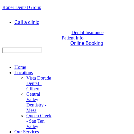
Roper Dental Group
Call a clinic
Dental Insurance
Patient Info
Online Booking
Home
Locations
Vista Dorada
Dental -
Gilbert
Central
Valley
Dentistry -
Mesa
Queen Creek
- San Tan
Valley
Our Services