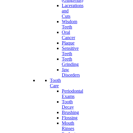
(Gingivitis)
Lacerations
and
Cuts
Wisdom
Teeth
Oral
Cancer
Plaque
Sensitive
Teeth
Teeth
Grinding
Jaw
Disorders
Tooth
Care
Periodontal
Exams
Tooth
Decay
Brushing
Flossing
Mouth
Rinses