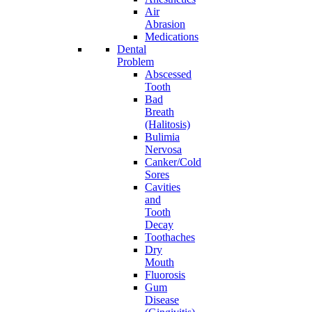
Air
Abrasion
Medications
Dental
Problem
Abscessed
Tooth
Bad
Breath
(Halitosis)
Bulimia
Nervosa
Canker/Cold
Sores
Cavities
and
Tooth
Decay
Toothaches
Dry
Mouth
Fluorosis
Gum
Disease