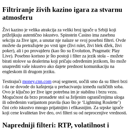
Filtriranje živih kazino igara za stvarnu
atmosferu
Živi kazino je velika atrakcija za veliki broj igrače u Srbiji koji
priželjkuju autentično iskustvo. Spinstein Casino ima zasebnu
sekciju za žive igre, a unutar nje nalaze se svoj posebni filteri. Ovde
možete da pretražujete po vrsti igre (živi rulet, živi blek džek, živi
poker), ali i po provajderu (kao što su Evolution, Pragmatic Play
Live). Posebno korisno je što postoji i filter za jezik stola – možete
birati stolove sa dealerima koji pričaju određenim jezikom, što može
unaprediti vaše iskustvo ako dajete prednost komunikaciju na
engleskom ili drugom jeziku.
Testirajući
money.cnn.com
ovaj segment, uočili smo da su filteri brzi
i da ne dovode do kašnjenja u prebacivanju između različitih soba.
Ovo je ključno jer žive igre potrebna im je stabilnu i brzu vezu.
Mogućnost da brzo pronađete stol sa željenim ograničenjima uloga
ili određenim varijantom pravila (kao što je ‘Lightning Roulette’)
čini celo iskustvo mnogo prijatnijim i efikasnijim. Za srpske igrače
koji cene kvalitetan live deo, ovi filteri su od neprocenjive vrednosti.
Napredniji filteri: RTP, volatilnost i