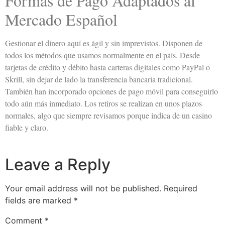
Formas de Pago Adaptados al
Mercado Español
Gestionar el dinero aquí es ágil y sin imprevistos. Disponen de
todos los métodos que usamos normalmente en el país. Desde
tarjetas de crédito y débito hasta carteras digitales como PayPal o
Skrill, sin dejar de lado la transferencia bancaria tradicional.
También han incorporado opciones de pago móvil para conseguirlo
todo aún más inmediato. Los retiros se realizan en unos plazos
normales, algo que siempre revisamos porque indica de un casino
fiable y claro.
Leave a Reply
Your email address will not be published.
Required
fields are marked
*
Comment
*