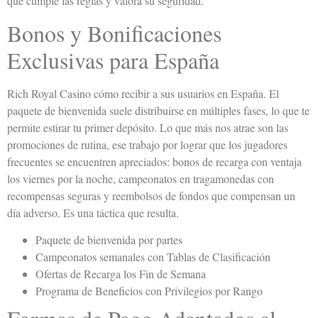
que cumple las reglas y valora su seguridad.
Bonos y Bonificaciones
Exclusivas para España
Rich Royal Casino cómo recibir a sus usuarios en España. El
paquete de bienvenida suele distribuirse en múltiples fases, lo que te
permite estirar tu primer depósito. Lo que más nos atrae son las
promociones de rutina, ese trabajo por lograr que los jugadores
frecuentes se encuentren apreciados: bonos de recarga con ventaja
los viernes por la noche, campeonatos en tragamonedas con
recompensas seguras y reembolsos de fondos que compensan un
día adverso. Es una táctica que resulta.
Paquete de bienvenida por partes
Campeonatos semanales con Tablas de Clasificación
Ofertas de Recarga los Fin de Semana
Programa de Beneficios con Privilegios por Rango