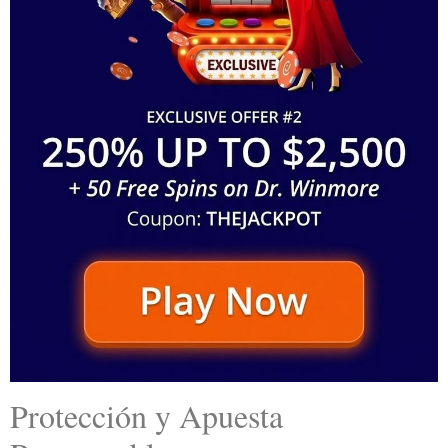
Protección y Apuesta