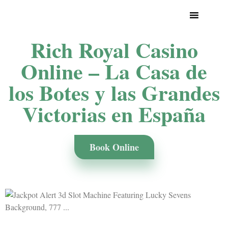
Rich Royal Casino
Online – La Casa de
los Botes y las Grandes
Victorias en España
Book Online