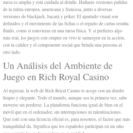
mesa es amplia y está cuidada al detalle. Hallarás versiones pulidas
de la ruleta europea, americana y francesa, junto a diversas
versiones de blackjack, bacará y póker. El apartado visual son
definidos y el movimiento de las fichas o el reparto de cartas resulta
fluido, como si estuvieras en una mesa física. Y si prefieres algo
más real, los juegos con crupier en vivo te sumergen en la acción,
con la calidez y el componente social que brinda una persona al
otro lado.
Un Análisis del Ambiente de
Juego en Rich Royal Casino
Al ingresar, la web de Rich Royal Casino te acoge con un diseño
limpio y elegante. Todo el mundo, aunque sea la primera vez, sabe
moverse sin perderse. La plataforma funciona igual de bien en el
móvil que en el ordenador, sin interrupciones ni ralentizaciones.
Que esté con una licencia oficial es, para nosotros, el factor que más
tranquilidad da. Significa que los españoles participan en un sitio