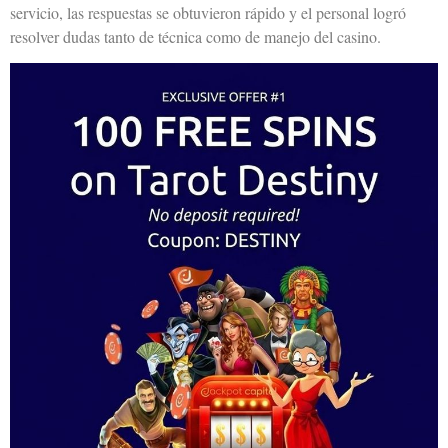
servicio, las respuestas se obtuvieron rápido y el personal logró
resolver dudas tanto de técnica como de manejo del casino.