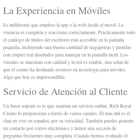
La Experiencia en Móviles
Es indiferente que emplees la app o la web desde el móvil. La
vivencia es completa y reacciona correctamente. Prácticamente todo
el catálogo de títulos del escritorio está accesible en la pantalla
pequeña, incluyendo una buena cantidad de tragaperras y partidas
con crupier real diseñados para manejar en la pantalla táctil. Los
visuales se muestran con calidad y la red es estable, una señal de
que el casino ha destinado recursos en tecnología para móviles.
Algo que hoy es imprescindible.
Servicio de Atención al Cliente
Un buen soporte es lo que sustenta un servicio online. Rich Royal
Casino lo proporciona a través de varios canales. El más útil es el
chat en vivo en español, por su velocidad. También puedes ponerte
en contacto por correo electrónico y tienen una sección de
preguntas frecuentes muy completa. Cuando hemos evaluado el