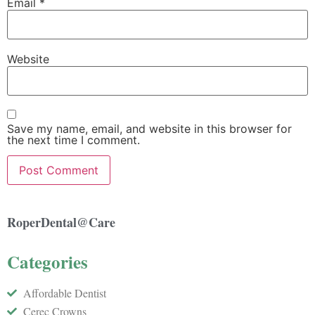
Email
*
Website
Save my name, email, and website in this browser for
the next time I comment.
RoperDental@Care
Categories
Affordable Dentist
Cerec Crowns