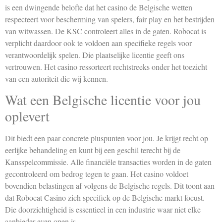
is een dwingende belofte dat het casino de Belgische wetten
respecteert voor bescherming van spelers, fair play en het bestrijden
van witwassen. De KSC controleert alles in de gaten. Robocat is
verplicht daardoor ook te voldoen aan specifieke regels voor
verantwoordelijk spelen. Die plaatselijke licentie geeft ons
vertrouwen. Het casino ressorteert rechtstreeks onder het toezicht
van een autoriteit die wij kennen.
Wat een Belgische licentie voor jou
oplevert
Dit biedt een paar concrete pluspunten voor jou. Je krijgt recht op
eerlijke behandeling en kunt bij een geschil terecht bij de
Kansspelcommissie. Alle financiële transacties worden in de gaten
gecontroleerd om bedrog tegen te gaan. Het casino voldoet
bovendien belastingen af volgens de Belgische regels. Dit toont aan
dat Robocat Casino zich specifiek op de Belgische markt focust.
Die doorzichtigheid is essentieel in een industrie waar niet elke
aanbieder even open is.