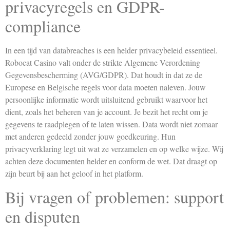
privacyregels en GDPR-
compliance
In een tijd van databreaches is een helder privacybeleid essentieel.
Robocat Casino valt onder de strikte Algemene Verordening
Gegevensbescherming (AVG/GDPR). Dat houdt in dat ze de
Europese en Belgische regels voor data moeten naleven. Jouw
persoonlijke informatie wordt uitsluitend gebruikt waarvoor het
dient, zoals het beheren van je account. Je bezit het recht om je
gegevens te raadplegen of te laten wissen. Data wordt niet zomaar
met anderen gedeeld zonder jouw goedkeuring. Hun
privacyverklaring legt uit wat ze verzamelen en op welke wijze. Wij
achten deze documenten helder en conform de wet. Dat draagt op
zijn beurt bij aan het geloof in het platform.
Bij vragen of problemen: support
en disputen