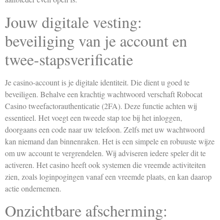
Jouw digitale vesting:
beveiliging van je account en
twee-stapsverificatie
Je casino-account is je digitale identiteit. Die dient u goed te
beveiligen. Behalve een krachtig wachtwoord verschaft Robocat
Casino tweefactorauthenticatie (2FA). Deze functie achten wij
essentieel. Het voegt een tweede stap toe bij het inloggen,
doorgaans een code naar uw telefoon. Zelfs met uw wachtwoord
kan niemand dan binnenraken. Het is een simpele en robuuste wijze
om uw account te vergrendelen. Wij adviseren iedere speler dit te
activeren. Het casino heeft ook systemen die vreemde activiteiten
zien, zoals loginpogingen vanaf een vreemde plaats, en kan daarop
actie ondernemen.
Onzichtbare afscherming: