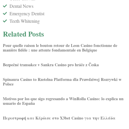
Dental News
Emergency Dentist
Teeth Whitening
Related Posts
Pour quelle raison le bouton retour de Leon Casino fonctionne de
manière fidèle : une attente fondamentale en Belgique
Bezpečné transakce v Sankra Casino pro hráče z Česka
Spinaura Casino to Rzetelna Platforma dla Prawdziwej Rozrywki w
Polsce
Motivos por los que sigo regresando a WinRolla Casino: lo explica un
usuario de España
Περιστροφή και Κέρδισε στο X3bet Casino για την Ελλάδα