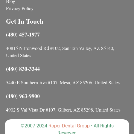
Blog
Privacy Policy
Get In Touch
(480) 457-1977
40815 N Ironwood Rd #102, San Tan Valley, AZ 85140,
United States
(480) 830-3344
5440 E Southern Ave #107, Mesa, AZ 85206, United States
(480) 963-9900
4902 S Val Vista Dr #107, Gilbert, AZ 85298, United States
©2007-2024
Roper Dental Group
• All Rights
Reserved