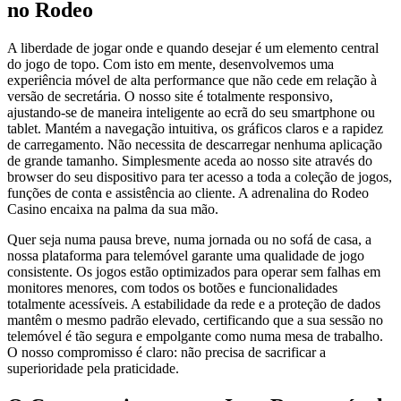
no Rodeo
A liberdade de jogar onde e quando desejar é um elemento central
do jogo de topo. Com isto em mente, desenvolvemos uma
experiência móvel de alta performance que não cede em relação à
versão de secretária. O nosso site é totalmente responsivo,
ajustando-se de maneira inteligente ao ecrã do seu smartphone ou
tablet. Mantém a navegação intuitiva, os gráficos claros e a rapidez
de carregamento. Não necessita de descarregar nenhuma aplicação
de grande tamanho. Simplesmente aceda ao nosso site através do
browser do seu dispositivo para ter acesso a toda a coleção de jogos,
funções de conta e assistência ao cliente. A adrenalina do Rodeo
Casino encaixa na palma da sua mão.
Quer seja numa pausa breve, numa jornada ou no sofá de casa, a
nossa plataforma para telemóvel garante uma qualidade de jogo
consistente. Os jogos estão optimizados para operar sem falhas em
monitores menores, com todos os botões e funcionalidades
totalmente acessíveis. A estabilidade da rede e a proteção de dados
mantêm o mesmo padrão elevado, certificando que a sua sessão no
telemóvel é tão segura e empolgante como numa mesa de trabalho.
O nosso compromisso é claro: não precisa de sacrificar a
superioridade pela praticidade.