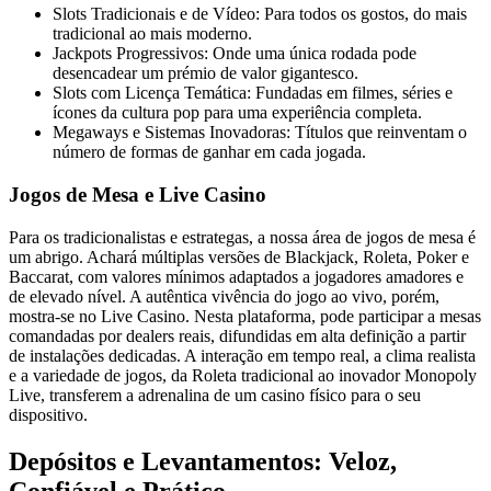
Slots Tradicionais e de Vídeo: Para todos os gostos, do mais
tradicional ao mais moderno.
Jackpots Progressivos: Onde uma única rodada pode
desencadear um prémio de valor gigantesco.
Slots com Licença Temática: Fundadas em filmes, séries e
ícones da cultura pop para uma experiência completa.
Megaways e Sistemas Inovadoras: Títulos que reinventam o
número de formas de ganhar em cada jogada.
Jogos de Mesa e Live Casino
Para os tradicionalistas e estrategas, a nossa área de jogos de mesa é
um abrigo. Achará múltiplas versões de Blackjack, Roleta, Poker e
Baccarat, com valores mínimos adaptados a jogadores amadores e
de elevado nível. A autêntica vivência do jogo ao vivo, porém,
mostra-se no Live Casino. Nesta plataforma, pode participar a mesas
comandadas por dealers reais, difundidas em alta definição a partir
de instalações dedicadas. A interação em tempo real, a clima realista
e a variedade de jogos, da Roleta tradicional ao inovador Monopoly
Live, transferem a adrenalina de um casino físico para o seu
dispositivo.
Depósitos e Levantamentos: Veloz,
Confiável e Prático