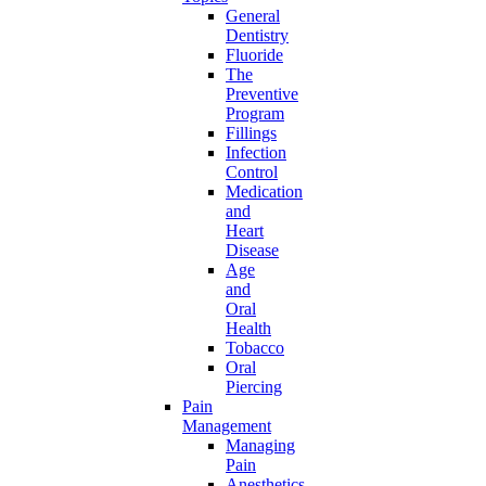
General
Dentistry
Fluoride
The
Preventive
Program
Fillings
Infection
Control
Medication
and
Heart
Disease
Age
and
Oral
Health
Tobacco
Oral
Piercing
Pain
Management
Managing
Pain
Anesthetics