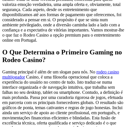
valoriza emoção verdadeira, uma ampla oferta e, obviamente, total
segurança. Cada aspeto, desde os entretenimento que
disponibilizamos até aos formas de pagamento que oferecemos, foi
considerado a pensar em si. O propósito é que se sinta num
ambiente privilegiado, onde a diversão caminha lado a lado com a
confiança e a expectativa de vitórias importantes. Vamos mostrar-lhe
o que faz o Rodeo Casino a opção premium para o entretenimento
online em Portugal.
O Que Determina o Primeiro Gaming no
Rodeo Casino?
Gaming principal é além de um slogan para nós. No
rodeo casino
multijogador
Casino, é uma filosofia operacional que coloca a
experiência do usuário no centro de tudo. Isto traduz-se numa
interface organizada e de navegação intuitiva, que trabalha sem
falhas no seu desktop, tablet ou smartphone. Contudo, a definição é
mais profunda. Passa por uma curadoria rigorosa de jogos, efetuada
em parceria com os principais fornecedores globais. O resultado são
gráficos de ponta, temas cativantes e regras de jogo honestas. Inclui
ainda um serviço de apoio ao cliente profissional, em português, e
movimentações financeiras eficientes e blindadas. Esta fusão de
excelência técnica, oferta qualificada e serviço dedicado é o que