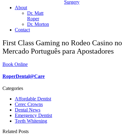
Surgery
About
Dr. Matt
Roper
Dr. Morton
Contact
First Class Gaming no Rodeo Casino no
Mercado Português para Apostadores
Book Online
RoperDental@Care
Categories
Affordable Dentist
Cerec Crowns
Dental News
Emergency Dentist
Teeth Whitening
Related Posts