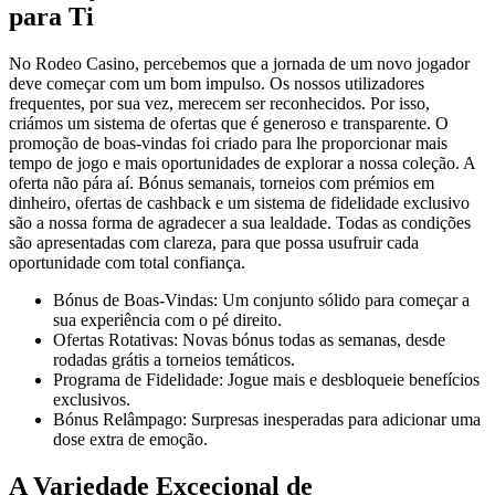
para Ti
No Rodeo Casino, percebemos que a jornada de um novo jogador
deve começar com um bom impulso. Os nossos utilizadores
frequentes, por sua vez, merecem ser reconhecidos. Por isso,
criámos um sistema de ofertas que é generoso e transparente. O
promoção de boas-vindas foi criado para lhe proporcionar mais
tempo de jogo e mais oportunidades de explorar a nossa coleção. A
oferta não pára aí. Bónus semanais, torneios com prémios em
dinheiro, ofertas de cashback e um sistema de fidelidade exclusivo
são a nossa forma de agradecer a sua lealdade. Todas as condições
são apresentadas com clareza, para que possa usufruir cada
oportunidade com total confiança.
Bónus de Boas-Vindas: Um conjunto sólido para começar a
sua experiência com o pé direito.
Ofertas Rotativas: Novas bónus todas as semanas, desde
rodadas grátis a torneios temáticos.
Programa de Fidelidade: Jogue mais e desbloqueie benefícios
exclusivos.
Bónus Relâmpago: Surpresas inesperadas para adicionar uma
dose extra de emoção.
A Variedade Excecional de