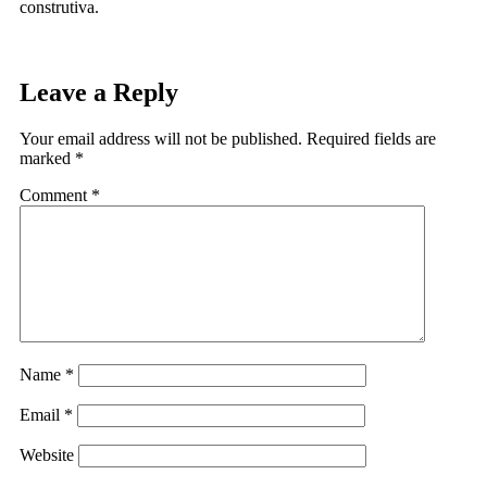
construtiva.
Leave a Reply
Your email address will not be published.
Required fields are
marked
*
Comment
*
Name
*
Email
*
Website