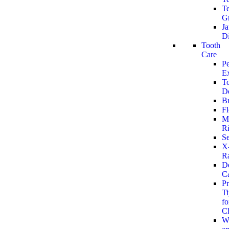
Te
G
J
Di
Tooth
Care
Pe
E
T
D
B
Fl
M
Ri
Se
X
R
D
C
Pr
Ti
fo
Ch
W