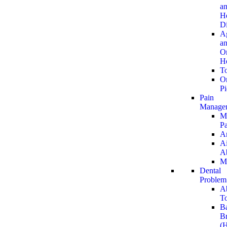
a
He
Di
A
a
Or
He
T
Or
Pi
Pain
Manage
M
Pa
An
Ai
A
Me
Dental
Problem
A
T
B
Br
(H