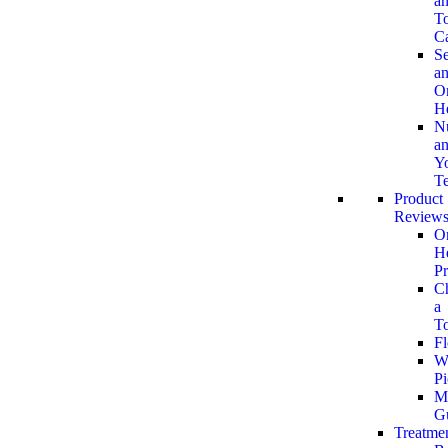
a
T
C
Se
a
Or
He
Nu
a
Y
Te
Product
Review
Or
He
Pr
C
a
T
Fl
W
Pi
M
G
Treatme