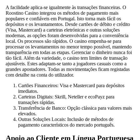
A facilidade aplica-se igualmente às transações financeiras. O
Roostino Casino integrou os métodos de pagamento mais
populares e confiáveis em Portugal. Isto torna mais fácil os
depósitos e os levantamentos. Desde cartões de débito e crédito
(Visa, Mastercard) a carteiras eletrónicas e outras soluções
modernas, as opções foram desenvolvidas para a conveniência
local. Os processos são rápidos. O casino empenha-se para
processar os levantamentos no menor tempo possível, mantendo
transparência em todas as etapas. Gerenciar o dinheiro nunca foi
tão fácil. Além da variedade, o casino tem limites de transação
ajustáveis. Estes adaptam-se tanto a jogadores casuais como a
grandes apostadores. Todas as movimentações ficam registadas
com detalhe na conta do utilizador.
Cartões Financeiros: Visa e Mastercard para depósitos
imediatos.
Carteiras Digitais: Skrill, Neteller e ecoPayz para
transações rápidas.
Transferência de Banco: Opção clássica para valores mais
elevados.
Outras Soluções Locais: Inclusão de métodos de
pagamento característicos do mercado português.
Apoio ao Cliente em Língua Portuguesa