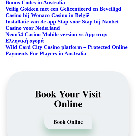
Bonus Codes in Australia
Veilig Gokken met een Gelicentieerd en Beveiligd
Casino bij Wonaco Casino in België
Installatie van de app Stap voor Stap bij Naobet
Casino voor Nederland
Neon54 Casino Mobile version vs App στην
Ελληνική αγορά
Wild Card City Casino platform – Protected Online
Payments For Players in Australia
Book Your Visit
Online
Book Online