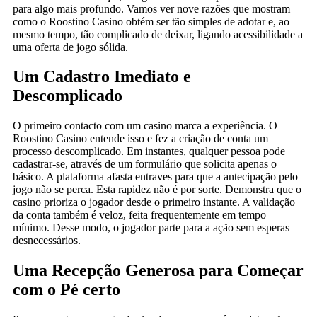
para algo mais profundo. Vamos ver nove razões que mostram
como o Roostino Casino obtém ser tão simples de adotar e, ao
mesmo tempo, tão complicado de deixar, ligando acessibilidade a
uma oferta de jogo sólida.
Um Cadastro Imediato e
Descomplicado
O primeiro contacto com um casino marca a experiência. O
Roostino Casino entende isso e fez a criação de conta um
processo descomplicado. Em instantes, qualquer pessoa pode
cadastrar-se, através de um formulário que solicita apenas o
básico. A plataforma afasta entraves para que a antecipação pelo
jogo não se perca. Esta rapidez não é por sorte. Demonstra que o
casino prioriza o jogador desde o primeiro instante. A validação
da conta também é veloz, feita frequentemente em tempo
mínimo. Desse modo, o jogador parte para a ação sem esperas
desnecessários.
Uma Recepção Generosa para Começar
com o Pé certo