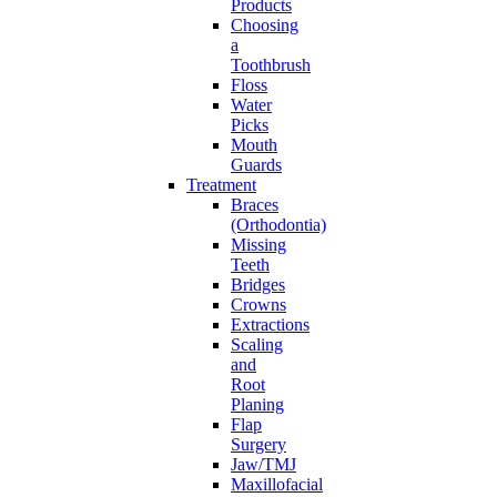
Products
Choosing
a
Toothbrush
Floss
Water
Picks
Mouth
Guards
Treatment
Braces
(Orthodontia)
Missing
Teeth
Bridges
Crowns
Extractions
Scaling
and
Root
Planing
Flap
Surgery
Jaw/TMJ
Maxillofacial