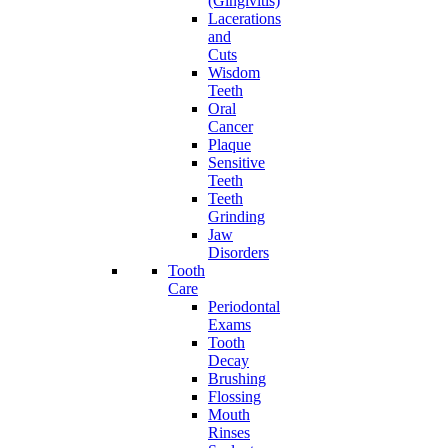
(Gingivitis)
Lacerations
and
Cuts
Wisdom
Teeth
Oral
Cancer
Plaque
Sensitive
Teeth
Teeth
Grinding
Jaw
Disorders
Tooth
Care
Periodontal
Exams
Tooth
Decay
Brushing
Flossing
Mouth
Rinses