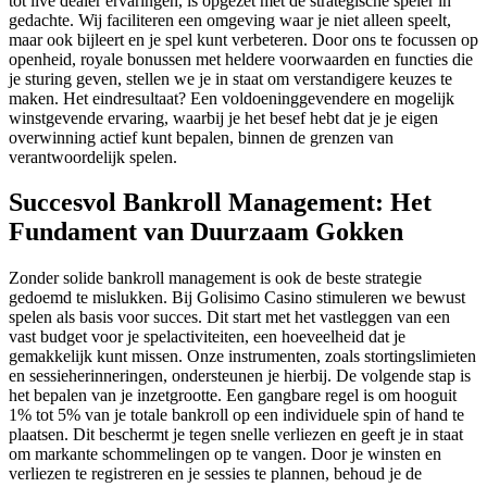
tot live dealer ervaringen, is opgezet met de strategische speler in
gedachte. Wij faciliteren een omgeving waar je niet alleen speelt,
maar ook bijleert en je spel kunt verbeteren. Door ons te focussen op
openheid, royale bonussen met heldere voorwaarden en functies die
je sturing geven, stellen we je in staat om verstandigere keuzes te
maken. Het eindresultaat? Een voldoeninggevendere en mogelijk
winstgevende ervaring, waarbij je het besef hebt dat je je eigen
overwinning actief kunt bepalen, binnen de grenzen van
verantwoordelijk spelen.
Succesvol Bankroll Management: Het
Fundament van Duurzaam Gokken
Zonder solide bankroll management is ook de beste strategie
gedoemd te mislukken. Bij Golisimo Casino stimuleren we bewust
spelen als basis voor succes. Dit start met het vastleggen van een
vast budget voor je spelactiviteiten, een hoeveelheid dat je
gemakkelijk kunt missen. Onze instrumenten, zoals stortingslimieten
en sessieherinneringen, ondersteunen je hierbij. De volgende stap is
het bepalen van je inzetgrootte. Een gangbare regel is om hooguit
1% tot 5% van je totale bankroll op een individuele spin of hand te
plaatsen. Dit beschermt je tegen snelle verliezen en geeft je in staat
om markante schommelingen op te vangen. Door je winsten en
verliezen te registreren en je sessies te plannen, behoud je de