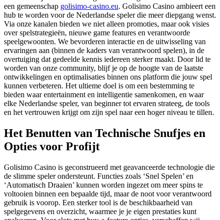
een gemeenschap
golisimo-casino.eu
. Golisimo Casino ambieert een
hub te worden voor de Nederlandse speler die meer diepgang wenst.
Via onze kanalen bieden we niet alleen promoties, maar ook visies
over spelstrategieën, nieuwe game features en verantwoorde
speelgewoonten. We bevorderen interactie en de uitwisseling van
ervaringen aan (binnen de kaders van verantwoord spelen), in de
overtuiging dat gedeelde kennis iedereen sterker maakt. Door lid te
worden van onze community, blijf je op de hoogte van de laatste
ontwikkelingen en optimalisaties binnen ons platform die jouw spel
kunnen verbeteren. Het ultieme doel is om een bestemming te
bieden waar entertainment en intelligentie samenkomen, en waar
elke Nederlandse speler, van beginner tot ervaren strateeg, de tools
en het vertrouwen krijgt om zijn spel naar een hoger niveau te tillen.
Het Benutten van Technische Snufjes en
Opties voor Profijt
Golisimo Casino is geconstrueerd met geavanceerde technologie die
de slimme speler ondersteunt. Functies zoals ‘Snel Spelen’ en
‘Automatisch Draaien’ kunnen worden ingezet om meer spins te
voltooien binnen een bepaalde tijd, maar de noot voor verantwoord
gebruik is voorop. Een sterker tool is de beschikbaarheid van
spelgegevens en overzicht, waarmee je je eigen prestaties kunt