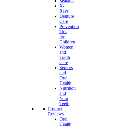
Sealants
X-
Rays
Denture
Care
Prevention
Tips
for
Children
Women
and
Tooth
Care
Seniors
and
Oral
Health
Nutrition
and
Your
Teeth
Product
Reviews
Oral
Health