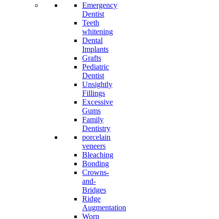
Emergency
Dentist
Teeth
whitening
Dental
Implants
Grafts
Pediatric
Dentist
Unsightly
Fillings
Excessive
Gums
Family
Dentistry
porcelain
veneers
Bleaching
Bonding
Crowns-
and-
Bridges
Ridge
Augmentation
Worn