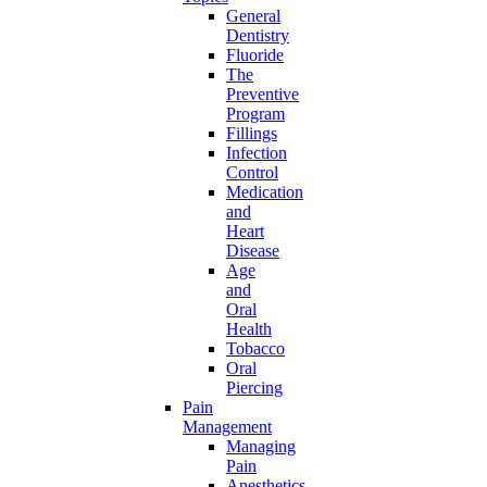
General
Dentistry
Fluoride
The
Preventive
Program
Fillings
Infection
Control
Medication
and
Heart
Disease
Age
and
Oral
Health
Tobacco
Oral
Piercing
Pain
Management
Managing
Pain
Anesthetics