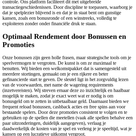
controle. Ons platform faciliteert dit met uitgebreide
transactiegeschiedenissen. Door discipline te toepassen, waarborg je
dat je spelplezier blijvend is en dat je in staat bent om gunstige
kansen, zoals een bonusronde of een winstreeks, volledig te
exploiteren zonder onder financiële druk te staan.
Optimaal Rendement door Bonussen en
Promoties
Onze bonussen zijn geen holle frasen, maar strategische tools om je
speelvermogen te vergroten. De kunst is om ze maximaal te
benutten. Wij bieden een welkomstpakket dat is samengesteld uit
meerdere stortingen, gemaakt om je een rijkere en beter
gefinancierde start te geven. De sleutel ligt in het zorgvuldig lezen
van de voorwaarden, met name de wagering requirements
(inzetvereisten). Wij streven ernaar deze zo inzichtelijk en haalbaar
mogelijk te maken, zodat je exact weet wat er nodig is om
bonusgeld om te zetten in uitbetaalbaar geld. Daarnaast bieden we
frequent reload bonussen, cashback acties en free spins aan voor
bestaande spelers. Door deze promoties consistent te volgen en te
gebruiken op de spellen die meetellen (vaak alle spellen behalve een
paar uitzonderingen, duidelijk aangegeven), verlaag je
daadwerkelijk de kosten van je spel en verleng je je speeltijd, wat je
kansen op een lucratieve uitkomst vergroot.