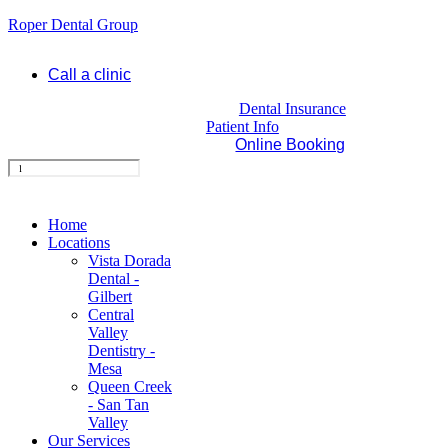
Roper Dental Group
Call a clinic
Dental Insurance
Patient Info
Online Booking
Home
Locations
Vista Dorada
Dental -
Gilbert
Central
Valley
Dentistry -
Mesa
Queen Creek
- San Tan
Valley
Our Services