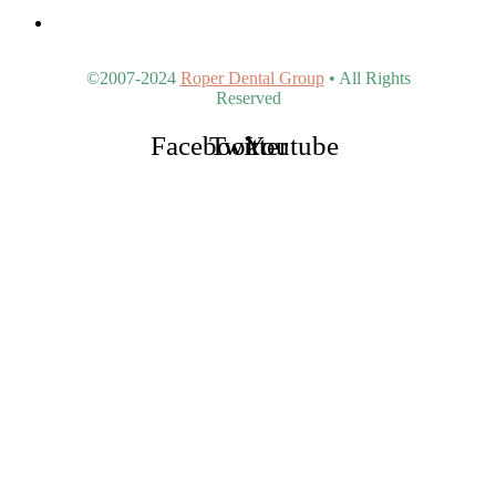
4902 S Val Vista Dr #107, Gilbert, AZ 85298, United States
©2007-2024
Roper Dental Group
• All Rights
Reserved
Facebook
Twitter
Youtube