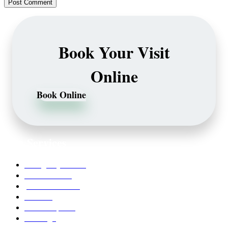
Book Your Visit
Online
Book Online
Our Services
Emergency Dentist
Teeth whitening
porcelain veneers
Bleaching
Dental Implants
Invisalign