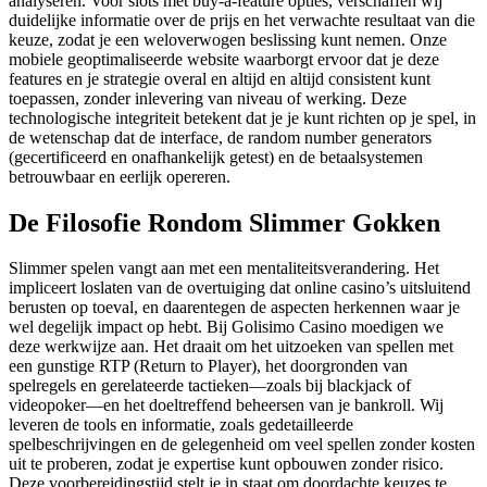
analyseren. Voor slots met buy-a-feature opties, verschaffen wij
duidelijke informatie over de prijs en het verwachte resultaat van die
keuze, zodat je een weloverwogen beslissing kunt nemen. Onze
mobiele geoptimaliseerde website waarborgt ervoor dat je deze
features en je strategie overal en altijd en altijd consistent kunt
toepassen, zonder inlevering van niveau of werking. Deze
technologische integriteit betekent dat je je kunt richten op je spel, in
de wetenschap dat de interface, de random number generators
(gecertificeerd en onafhankelijk getest) en de betaalsystemen
betrouwbaar en eerlijk opereren.
De Filosofie Rondom Slimmer Gokken
Slimmer spelen vangt aan met een mentaliteitsverandering. Het
impliceert loslaten van de overtuiging dat online casino’s uitsluitend
berusten op toeval, en daarentegen de aspecten herkennen waar je
wel degelijk impact op hebt. Bij Golisimo Casino moedigen we
deze werkwijze aan. Het draait om het uitzoeken van spellen met
een gunstige RTP (Return to Player), het doorgronden van
spelregels en gerelateerde tactieken—zoals bij blackjack of
videopoker—en het doeltreffend beheersen van je bankroll. Wij
leveren de tools en informatie, zoals gedetailleerde
spelbeschrijvingen en de gelegenheid om veel spellen zonder kosten
uit te proberen, zodat je expertise kunt opbouwen zonder risico.
Deze voorbereidingstijd stelt je in staat om doordachte keuzes te