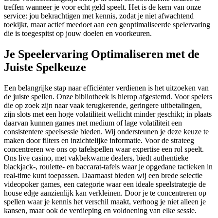
treffen wanneer je voor echt geld speelt. Het is de kern van onze
service: jou bekrachtigen met kennis, zodat je niet afwachtend
toekijkt, maar actief meedoet aan een geoptimaliseerde spelervaring
die is toegespitst op jouw doelen en voorkeuren.
Je Speelervaring Optimaliseren met de
Juiste Spelkeuze
Een belangrijke stap naar efficiënter verdienen is het uitzoeken van
de juiste spellen. Onze bibliotheek is hierop afgestemd. Voor spelers
die op zoek zijn naar vaak terugkerende, geringere uitbetalingen,
zijn slots met een hoge volatiliteit wellicht minder geschikt; in plaats
daarvan kunnen games met medium of lage volatiliteit een
consistentere speelsessie bieden. Wij ondersteunen je deze keuze te
maken door filters en inzichtelijke informatie. Voor de strateeg
concentreren we ons op tafelspellen waar expertise een rol speelt.
Ons live casino, met vakbekwame dealers, biedt authentieke
blackjack-, roulette- en baccarat-tafels waar je opgedane tactieken in
real-time kunt toepassen. Daarnaast bieden wij een brede selectie
videopoker games, een categorie waar een ideale speelstrategie de
house edge aanzienlijk kan verkleinen. Door je te concentreren op
spellen waar je kennis het verschil maakt, verhoog je niet alleen je
kansen, maar ook de verdieping en voldoening van elke sessie.