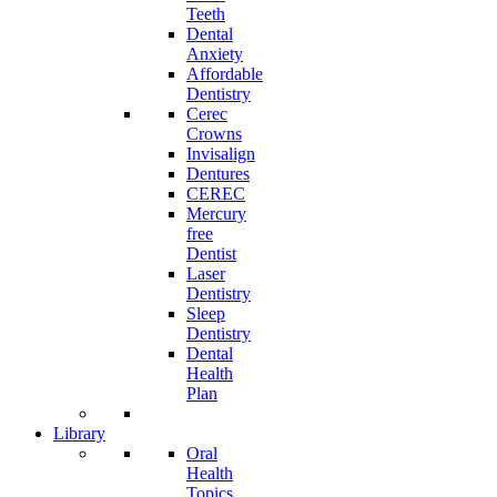
Teeth
Dental
Anxiety
Affordable
Dentistry
Cerec
Crowns
Invisalign
Dentures
CEREC
Mercury
free
Dentist
Laser
Dentistry
Sleep
Dentistry
Dental
Health
Plan
Library
Oral
Health
Topics