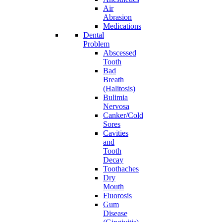
Air
Abrasion
Medications
Dental
Problem
Abscessed
Tooth
Bad
Breath
(Halitosis)
Bulimia
Nervosa
Canker/Cold
Sores
Cavities
and
Tooth
Decay
Toothaches
Dry
Mouth
Fluorosis
Gum
Disease