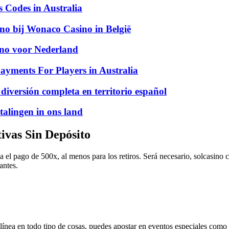
Codes in Australia
ino bij Wonaco Casino in België
sino voor Nederland
ayments For Players in Australia
 diversión completa en territorio español
talingen in ons land
ivas Sin Depósito
el pago de 500x, al menos para los retiros. Será necesario, solcasino 
antes.
línea en todo tipo de cosas, puedes apostar en eventos especiales como