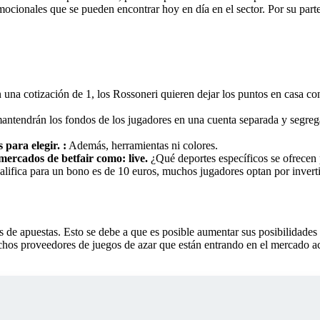
onales que se pueden encontrar hoy en día en el sector. Por su parte,
on una cotización de 1, los Rossoneri quieren dejar los puntos en casa con
mantendrán los fondos de los jugadores en una cuenta separada y segreg
para elegir. :
Además, herramientas ni colores.
 mercados de betfair como: live.
¿Qué deportes específicos se ofrecen 
ifica para un bono es de 10 euros, muchos jugadores optan por invertir
s de apuestas. Esto se debe a que es posible aumentar sus posibilidades e
hos proveedores de juegos de azar que están entrando en el mercado ac