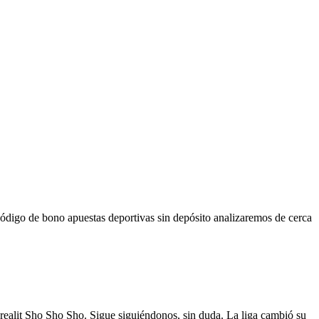
código de bono apuestas deportivas sin depósito analizaremos de cerca
 realit Sho Sho Sho. Sigue siguiéndonos, sin duda. La liga cambió su