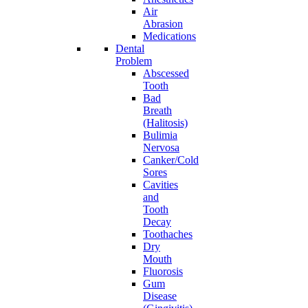
Air
Abrasion
Medications
Dental
Problem
Abscessed
Tooth
Bad
Breath
(Halitosis)
Bulimia
Nervosa
Canker/Cold
Sores
Cavities
and
Tooth
Decay
Toothaches
Dry
Mouth
Fluorosis
Gum
Disease