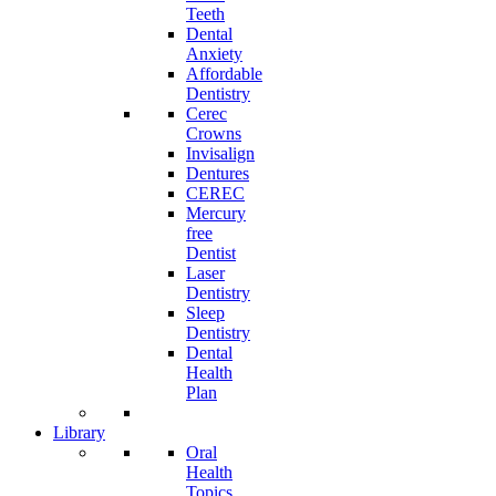
Teeth
Dental
Anxiety
Affordable
Dentistry
Cerec
Crowns
Invisalign
Dentures
CEREC
Mercury
free
Dentist
Laser
Dentistry
Sleep
Dentistry
Dental
Health
Plan
Library
Oral
Health
Topics