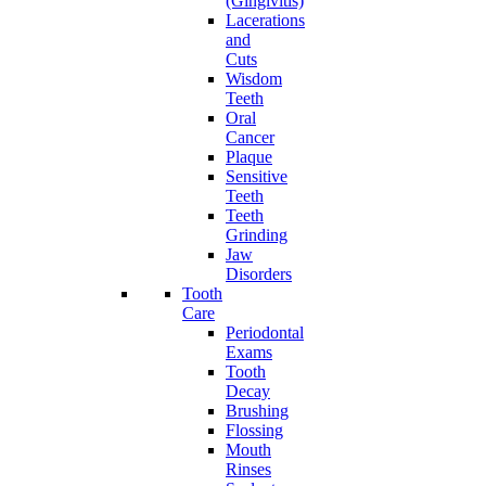
(Gingivitis)
Lacerations
and
Cuts
Wisdom
Teeth
Oral
Cancer
Plaque
Sensitive
Teeth
Teeth
Grinding
Jaw
Disorders
Tooth
Care
Periodontal
Exams
Tooth
Decay
Brushing
Flossing
Mouth
Rinses