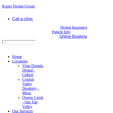
Roper Dental Group
Call a clinic
Dental Insurance
Patient Info
Online Booking
Home
Locations
Vista Dorada
Dental -
Gilbert
Central
Valley
Dentistry -
Mesa
Queen Creek
- San Tan
Valley
Our Services