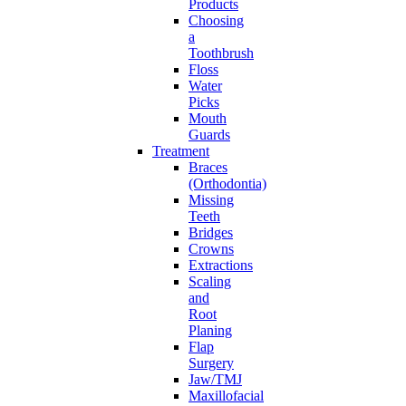
Products
Choosing
a
Toothbrush
Floss
Water
Picks
Mouth
Guards
Treatment
Braces
(Orthodontia)
Missing
Teeth
Bridges
Crowns
Extractions
Scaling
and
Root
Planing
Flap
Surgery
Jaw/TMJ
Maxillofacial