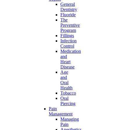
General
Dentistry
Fluoride
The
Preventive
Program
Fillings
Infection
Control
Medication
and
Heart
Disease
Age
and
Oral
Health
Tobacco
Oral
Piercing
Pain
Management
Managing
Pain
Anesthetics