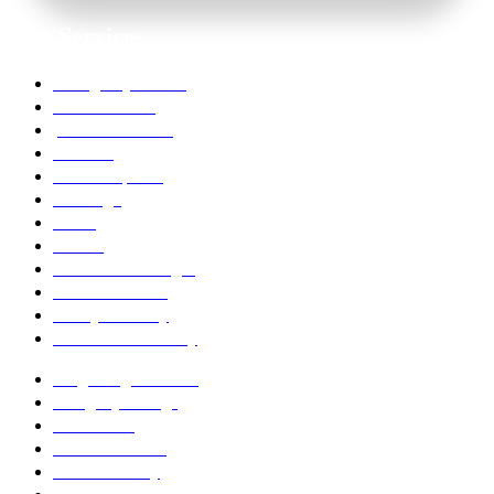
Our Services
Emergency Dentist
Teeth whitening
porcelain veneers
Bleaching
Dental Implants
Invisalign
Grafts
Bonding
Crowns and Bridges
Pediatric Dentist
Family Dentistry
Affordable Dentistry
Ridge Augmentation
Unsightly Fillings
Worn Teeth
Excessive Gums
Dental Anxiety
Sleep Dentistry