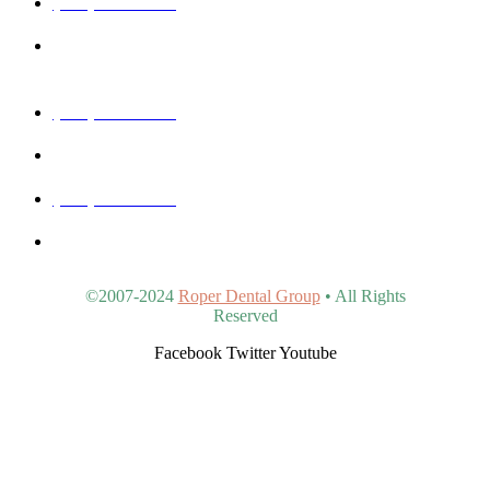
(480) 457-1977
40815 N Ironwood Rd #102, San Tan Valley, AZ 85140,
United States
(480) 830-3344
5440 E Southern Ave #107, Mesa, AZ 85206, United States
(480) 963-9900
4902 S Val Vista Dr #107, Gilbert, AZ 85298, United States
©2007-2024
Roper Dental Group
• All Rights
Reserved
Facebook
Twitter
Youtube