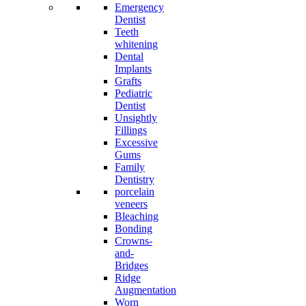
Emergency
Dentist
Teeth
whitening
Dental
Implants
Grafts
Pediatric
Dentist
Unsightly
Fillings
Excessive
Gums
Family
Dentistry
porcelain
veneers
Bleaching
Bonding
Crowns-
and-
Bridges
Ridge
Augmentation
Worn