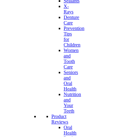
Sealants
X-
Rays
Denture
Care
Prevention
Tips
for
Children
Women
and
Tooth
Care
Seniors
and
Oral
Health
Nutrition
and
Your
Teeth
Product
Reviews
Oral
Health