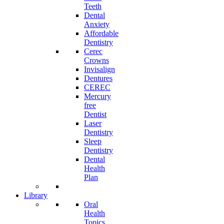
Teeth
Dental
Anxiety
Affordable
Dentistry
Cerec
Crowns
Invisalign
Dentures
CEREC
Mercury
free
Dentist
Laser
Dentistry
Sleep
Dentistry
Dental
Health
Plan
Library
Oral
Health
Topics