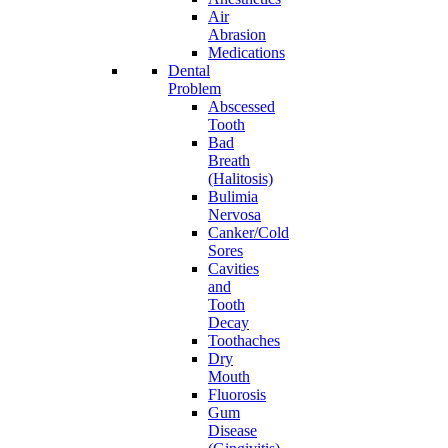
Air
Abrasion
Medications
Dental
Problem
Abscessed
Tooth
Bad
Breath
(Halitosis)
Bulimia
Nervosa
Canker/Cold
Sores
Cavities
and
Tooth
Decay
Toothaches
Dry
Mouth
Fluorosis
Gum
Disease