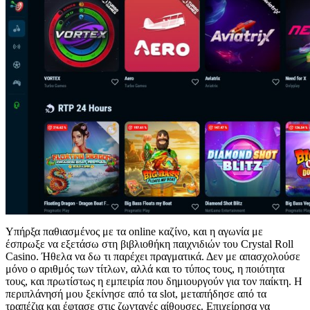
Υπήρξα παθιασμένος με τα online καζίνο, και η αγωνία με
έσπρωξε να εξετάσω στη βιβλιοθήκη παιχνιδιών του Crystal Roll
Casino. Ήθελα να δω τι παρέχει πραγματικά. Δεν με απασχολούσε
μόνο ο αριθμός των τίτλων, αλλά και το τύπος τους, η ποιότητα
τους, και πρωτίστως η εμπειρία που δημιουργούν για τον παίκτη. Η
περιπλάνησή μου ξεκίνησε από τα slot, μεταπήδησε από τα
τραπέζια και έφτασε στις ζωντανές αίθουσες. Επιχείρησα να