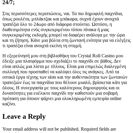
24/7;
Στις περισσότερες περιπτώσεις, ναι. Τα πιο δημοφιλή παιχνίδια,
όπως ρουλέτα, μπλάκτζακ και μπάκαρα, συχνά έχουν ανοιχτά
τραπέζια όλο το 24ωρο από διάφορα στούντιο. Ωστόσο, η
διαθεσιμότητα ενός συγκεκριμένου τύπου πίνακα ή μιας
συγκεκριμένης εκδοχής μπορεί να διαφέρει ανάλογα με την ώρα
και τη ζήτηση. Κάνε μια βόλτα στη ζωντανή ενότητα για να ελέγξεις
τι τραπέζια είναι ανοιχτά εκείνη τη στιγμή.
Η εξερεύνησή μου στη βιβλιοθήκη του Crystal Roll Casino μου
έδειξε μια πλατφόρμα που σχεδιάζει το παιχνίδι σε βάθος. Δεν
είναι απλώς μια λίστα με τίτλους. Είναι μια επιμελώς διαλεγμένη
συλλογή που προσπαθεί να καλύψει όλες τις ανάγκες. Από τα
οπτικά έργα τέχνης των slots και την αυθεντικότητα των ζωντανών
τραπεζιών έως τα παιχνίδια που θέλουν μυαλό, βρίσκεται κάτι για
όλους. Η συνεργασία με τους καλύτερους δημιουργούς και οι
δυνατότητες για ευέλικτο παιχνίδι την καθιστούν μια σοβαρή
πρόταση για όποιον ψάχνει μια ολοκληρωμένη εμπειρία online
καζίνο.
Leave a Reply
Your email address will not be published.
Required fields are