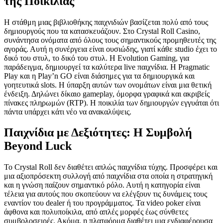
της Ποικιλίας
Η στάθμη μιας βιβλιοθήκης παιχνιδιών βασίζεται πολύ από τους
δημιουργούς που τα κατασκευάζουν. Στο Crystal Roll Casino,
συνάντησα ονόματα από όλους τους σημαντικούς προμηθευτές της
αγοράς. Αυτή η συνέργεια είναι ουσιώδης, γιατί κάθε studio έχει το
δικό του στυλ, το δικό του στυλ. Η Evolution Gaming, για
παράδειγμα, δημιουργεί τα καλύτερα live παιχνίδια. Η Pragmatic
Play και η Play’n GO είναι διάσημες για τα δημιουργικά και
γοητευτικά slots. Η ύπαρξη αυτών των ονομάτων είναι μια θετική
ένδειξη. Δηλώνει δίκαιο gameplay, όμορφα γραφικά και ακριβείς
πίνακες πληρωμών (RTP). Η ποικιλία των δημιουργών εγγυάται ότι
πάντα υπάρχει κάτι νέο να ανακαλύψεις.
Παιχνίδια με Δεξιότητες: Η Συμβολή
Beyond Luck
Το Crystal Roll δεν διαθέτει απλώς παιχνίδια τύχης. Προσφέρει και
μια αξιοπρόσεκτη συλλογή από παιχνίδια στα οποία η στρατηγική
και η γνώση παίζουν σημαντικό ρόλο. Αυτή η κατηγορία είναι
τέλεια για αυτούς που σκοπεύουν να ελέγξουν τις δυνάμεις τους
εναντίον του dealer ή του προγράμματος. Τα video poker είναι
άφθονα και πολυποίκιλα, από απλές μορφές έως σύνθετες
συμβολοσειρές. Ακόμα, η πλατφόρμα διαθέτει μια ενδιαφέρουσα