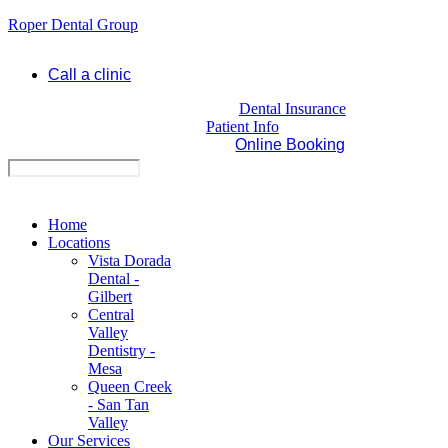
Roper Dental Group
Call a clinic
Dental Insurance
Patient Info
Online Booking
Home
Locations
Vista Dorada
Dental -
Gilbert
Central
Valley
Dentistry -
Mesa
Queen Creek
- San Tan
Valley
Our Services