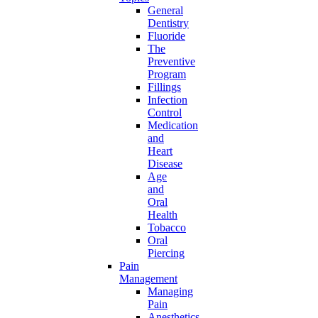
General
Dentistry
Fluoride
The
Preventive
Program
Fillings
Infection
Control
Medication
and
Heart
Disease
Age
and
Oral
Health
Tobacco
Oral
Piercing
Pain
Management
Managing
Pain
Anesthetics