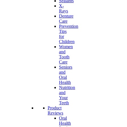
Sealants
X-
Rays
Denture
Care
Prevention
Tips
for
Children
Women
and
Tooth
Care
Seniors
and
Oral
Health
Nutrition
and
Your
Teeth
Product
Reviews
Oral
Health