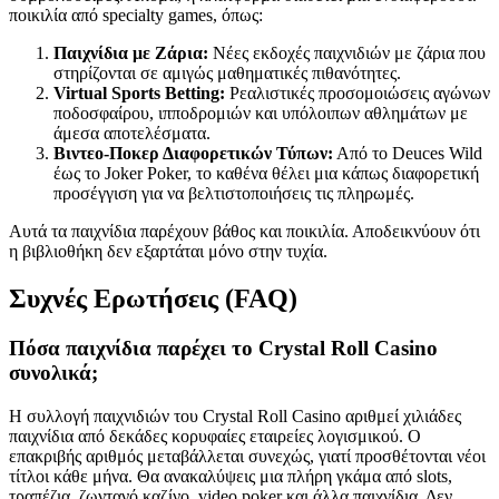
ποικιλία από specialty games, όπως:
Παιχνίδια με Ζάρια:
Νέες εκδοχές παιχνιδιών με ζάρια που
στηρίζονται σε αμιγώς μαθηματικές πιθανότητες.
Virtual Sports Betting:
Ρεαλιστικές προσομοιώσεις αγώνων
ποδοσφαίρου, ιπποδρομιών και υπόλοιπων αθλημάτων με
άμεσα αποτελέσματα.
Βιντεο-Ποκερ Διαφορετικών Τύπων:
Από το Deuces Wild
έως το Joker Poker, το καθένα θέλει μια κάπως διαφορετική
προσέγγιση για να βελτιστοποιήσεις τις πληρωμές.
Αυτά τα παιχνίδια παρέχουν βάθος και ποικιλία. Αποδεικνύουν ότι
η βιβλιοθήκη δεν εξαρτάται μόνο στην τυχία.
Συχνές Ερωτήσεις (FAQ)
Πόσα παιχνίδια παρέχει το Crystal Roll Casino
συνολικά;
Η συλλογή παιχνιδιών του Crystal Roll Casino αριθμεί χιλιάδες
παιχνίδια από δεκάδες κορυφαίες εταιρείες λογισμικού. Ο
επακριβής αριθμός μεταβάλλεται συνεχώς, γιατί προσθέτονται νέοι
τίτλοι κάθε μήνα. Θα ανακαλύψεις μια πλήρη γκάμα από slots,
τραπέζια, ζωντανό καζίνο, video poker και άλλα παιχνίδια. Δεν