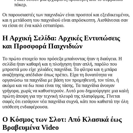
πόκερ.
Οι παρουσιαστές των παιχνιδιών είναι προσιτοί και εξειδικευμένοι,
και η μετάδοση του παιχνιδιού είναι απρόσκοπτη. Αισθάνεσαι σαν
να είσαι σε ένα καλό εστιατόριο.
Η Αρχική Σελίδα: Αρχικές Εντυπώσεις
και Προσφορά Παιχνιδιών
Το πρώτο στοιχείο που πρόσεξα μπαίνοντας ήταν η διαύγεια. Η
σελίδα ήταν καθαρή και η πλοήγηση ήταν απλή, παρόλο που
μπροστά μου είχε χιλιάδες παιχνίδια. Τα φίλτρα και η μπάρα
αναζήτησης απέδιδαν όπως πρέπει. Είχα τη δυνατότητα να
οργανώσω τα παιχνίδια με βάση τον προμηθευτή, τον τύπο, ή
ακόμα και να δω ποια είναι της τάσης. Τα παιχνίδια άνοιγαν
γρήγορα, χωρίς να καθυστερούν. Αυτό μου δημιούργησε μια καλή
πρώτη άποψη για την τεχνική πλευρά της πλατφόρμας. Γίνεται
σαφές ότι εισάγουν νέα παιχνίδια συχνά, κάτι που καθιστά την όλη
υπόθεση ενδιαφέρουσα.
Ο Κόσμος των Σλοτ: Από Κλασικά έως
Βραβευμένα Video