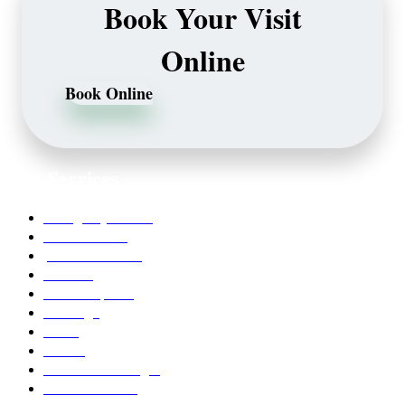
Book Your Visit
Online
Book Online
Our Services
Emergency Dentist
Teeth whitening
porcelain veneers
Bleaching
Dental Implants
Invisalign
Grafts
Bonding
Crowns and Bridges
Pediatric Dentist