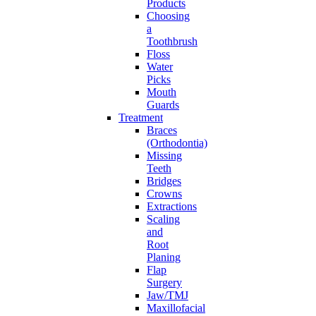
Products
Choosing
a
Toothbrush
Floss
Water
Picks
Mouth
Guards
Treatment
Braces
(Orthodontia)
Missing
Teeth
Bridges
Crowns
Extractions
Scaling
and
Root
Planing
Flap
Surgery
Jaw/TMJ
Maxillofacial