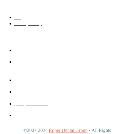
Quick Links
Blog
Privacy Policy
Get In Touch
(480) 457-1977
40815 N Ironwood Rd #102, San Tan Valley, AZ 85140,
United States
(480) 830-3344
5440 E Southern Ave #107, Mesa, AZ 85206, United States
(480) 963-9900
4902 S Val Vista Dr #107, Gilbert, AZ 85298, United States
©2007-2024
Roper Dental Group
• All Rights