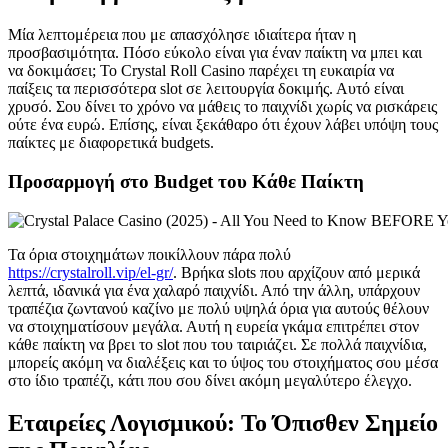
Μία λεπτομέρεια που με απασχόλησε ιδιαίτερα ήταν η
προσβασιμότητα. Πόσο εύκολο είναι για έναν παίκτη να μπει και
να δοκιμάσει; Το Crystal Roll Casino παρέχει τη ευκαιρία να
παίξεις τα περισσότερα slot σε λειτουργία δοκιμής. Αυτό είναι
χρυσό. Σου δίνει το χρόνο να μάθεις το παιχνίδι χωρίς να ρισκάρεις
ούτε ένα ευρώ. Επίσης, είναι ξεκάθαρο ότι έχουν λάβει υπόψη τους
παίκτες με διαφορετικά budgets.
Προσαρμογή στο Budget του Κάθε Παίκτη
Τα όρια στοιχημάτων ποικίλλουν πάρα πολύ
https://crystalroll.vip/el-gr/
. Βρήκα slots που αρχίζουν από μερικά
λεπτά, ιδανικά για ένα χαλαρό παιχνίδι. Από την άλλη, υπάρχουν
τραπέζια ζωντανού καζίνο με πολύ υψηλά όρια για αυτούς θέλουν
να στοιχηματίσουν μεγάλα. Αυτή η ευρεία γκάμα επιτρέπει στον
κάθε παίκτη να βρει το slot που του ταιριάζει. Σε πολλά παιχνίδια,
μπορείς ακόμη να διαλέξεις και το ύψος του στοιχήματος σου μέσα
στο ίδιο τραπέζι, κάτι που σου δίνει ακόμη μεγαλύτερο έλεγχο.
Εταιρείες Λογισμικού: Το Όπισθεν Σημείο