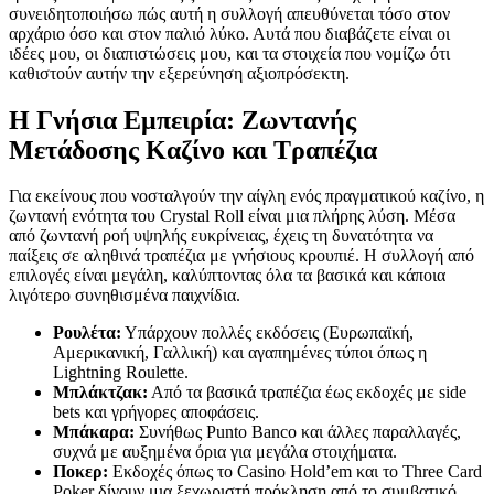
συνειδητοποιήσω πώς αυτή η συλλογή απευθύνεται τόσο στον
αρχάριο όσο και στον παλιό λύκο. Αυτά που διαβάζετε είναι οι
ιδέες μου, οι διαπιστώσεις μου, και τα στοιχεία που νομίζω ότι
καθιστούν αυτήν την εξερεύνηση αξιοπρόσεκτη.
Η Γνήσια Εμπειρία: Ζωντανής
Μετάδοσης Καζίνο και Τραπέζια
Για εκείνους που νοσταλγούν την αίγλη ενός πραγματικού καζίνο, η
ζωντανή ενότητα του Crystal Roll είναι μια πλήρης λύση. Μέσα
από ζωντανή ροή υψηλής ευκρίνειας, έχεις τη δυνατότητα να
παίξεις σε αληθινά τραπέζια με γνήσιους κρουπιέ. Η συλλογή από
επιλογές είναι μεγάλη, καλύπτοντας όλα τα βασικά και κάποια
λιγότερο συνηθισμένα παιχνίδια.
Ρουλέτα:
Υπάρχουν πολλές εκδόσεις (Ευρωπαϊκή,
Αμερικανική, Γαλλική) και αγαπημένες τύποι όπως η
Lightning Roulette.
Μπλάκτζακ:
Από τα βασικά τραπέζια έως εκδοχές με side
bets και γρήγορες αποφάσεις.
Μπάκαρα:
Συνήθως Punto Banco και άλλες παραλλαγές,
συχνά με αυξημένα όρια για μεγάλα στοιχήματα.
Ποκερ:
Εκδοχές όπως το Casino Hold’em και το Three Card
Poker δίνουν μια ξεχωριστή πρόκληση από το συμβατικό