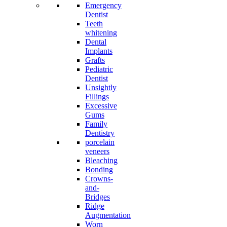
Emergency
Dentist
Teeth
whitening
Dental
Implants
Grafts
Pediatric
Dentist
Unsightly
Fillings
Excessive
Gums
Family
Dentistry
porcelain
veneers
Bleaching
Bonding
Crowns-
and-
Bridges
Ridge
Augmentation
Worn