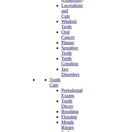
(Gingivitis)
Lacerations
and
Cuts
Wisdom
Teeth
Oral
Cancer
Plaque
Sensitive
Teeth
Teeth
Grinding
Jaw
Disorders
Tooth
Care
Periodontal
Exams
Tooth
Decay
Brushing
Flossing
Mouth
Rinses