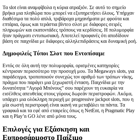
Τα slot είναι αναμφίβολα η κύρια ατραξιόν. Σε αυτό το σημείο
βρήκα μια πληθώρα που μπορεί να εξυπηρετήσει όλους. Υπήρχαν
διαθέσιμα τα πολύ απλά, τριβάροχα μηχανήματα με φρούτα και
επτάρια, όμως και τεράστια βίντεο σλοτ με διάφορες σειρές
πληρωμών και εκατοντάδες τρόπους να κερδίσεις. Η πολυμορφία
ήταν πράγματι εντυπωσιακή. Αποτελεί προφανές ότι αποδίδουν
βάση σε παιχνίδια με διάφορες αλληλεπιδράσεις και δυναμική ροή.
Δημοφιλείς Τύποι Σλοτ που Εντοπίσαμε
Εντός σε όλη αυτή την πολυμορφία, ορισμένες κατηγορίες
κέντρισαν περισσότερο την προσοχή μου. Τα Megaways slots, για
παράδειγμα, τροποποιούν συνεχώς τον αριθμό των τρόπων νίκης,
πράγμα που παράγει μια ξεχωριστή ένταση. Παιχνίδια με την
δυνατότητα “Αγορά Μπόνους” σου παρέχουν τη ευκαιρία να
εισέλθεις απευθείας στους γύρους δωρεάν περιστροφών. Ακόμα,
υπάρχει μια ολόκληρη περιοχή με progressive jackpot slots, που η
μία σωστή περιστροφή είναι ικανή να μεταβάλει τα πάντα. Τα
γραφικά και τα εφέ από εταιρείες όπως η NetEnt, η Pragmatic Play
και η Play’n GO λένε από μόνα τους.
Επιλογές για Εξάσκηση και
Ευπροσάρμοστο Παίξιμο