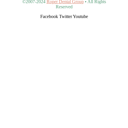
©2007-2024
Roper Dental Group
• All Rights
Reserved
Facebook
Twitter
Youtube