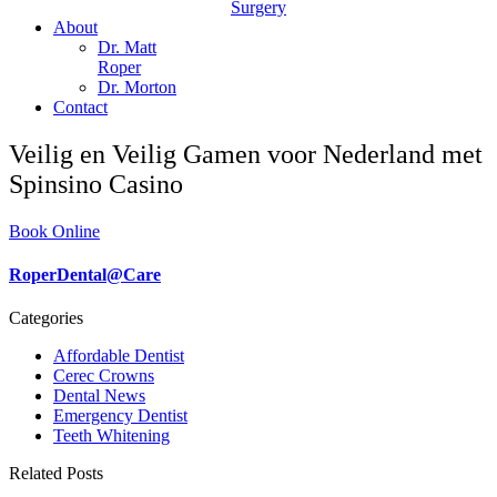
Surgery
About
Dr. Matt
Roper
Dr. Morton
Contact
Veilig en Veilig Gamen voor Nederland met
Spinsino Casino
Book Online
RoperDental@Care
Categories
Affordable Dentist
Cerec Crowns
Dental News
Emergency Dentist
Teeth Whitening
Related Posts