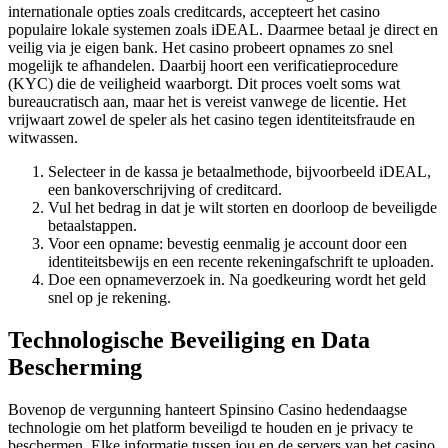
internationale opties zoals creditcards, accepteert het casino
populaire lokale systemen zoals iDEAL. Daarmee betaal je direct en
veilig via je eigen bank. Het casino probeert opnames zo snel
mogelijk te afhandelen. Daarbij hoort een verificatieprocedure
(KYC) die de veiligheid waarborgt. Dit proces voelt soms wat
bureaucratisch aan, maar het is vereist vanwege de licentie. Het
vrijwaart zowel de speler als het casino tegen identiteitsfraude en
witwassen.
Selecteer in de kassa je betaalmethode, bijvoorbeeld iDEAL,
een bankoverschrijving of creditcard.
Vul het bedrag in dat je wilt storten en doorloop de beveiligde
betaalstappen.
Voor een opname: bevestig eenmalig je account door een
identiteitsbewijs en een recente rekeningafschrift te uploaden.
Doe een opnameverzoek in. Na goedkeuring wordt het geld
snel op je rekening.
Technologische Beveiliging en Data
Bescherming
Bovenop de vergunning hanteert Spinsino Casino hedendaagse
technologie om het platform beveiligd te houden en je privacy te
beschermen. Elke informatie tussen jou en de servers van het casino