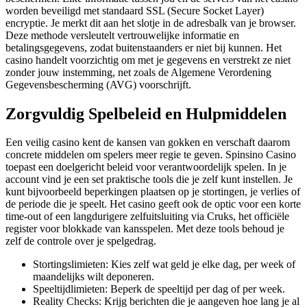
worden beveiligd met standaard SSL (Secure Socket Layer)
encryptie. Je merkt dit aan het slotje in de adresbalk van je browser.
Deze methode versleutelt vertrouwelijke informatie en
betalingsgegevens, zodat buitenstaanders er niet bij kunnen. Het
casino handelt voorzichtig om met je gegevens en verstrekt ze niet
zonder jouw instemming, net zoals de Algemene Verordening
Gegevensbescherming (AVG) voorschrijft.
Zorgvuldig Spelbeleid en Hulpmiddelen
Een veilig casino kent de kansen van gokken en verschaft daarom
concrete middelen om spelers meer regie te geven. Spinsino Casino
toepast een doelgericht beleid voor verantwoordelijk spelen. In je
account vind je een set praktische tools die je zelf kunt instellen. Je
kunt bijvoorbeeld beperkingen plaatsen op je stortingen, je verlies of
de periode die je speelt. Het casino geeft ook de optic voor een korte
time-out of een langdurigere zelfuitsluiting via Cruks, het officiële
register voor blokkade van kansspelen. Met deze tools behoud je
zelf de controle over je spelgedrag.
Stortingslimieten: Kies zelf wat geld je elke dag, per week of
maandelijks wilt deponeren.
Speeltijdlimieten: Beperk de speeltijd per dag of per week.
Reality Checks: Krijg berichten die je aangeven hoe lang je al