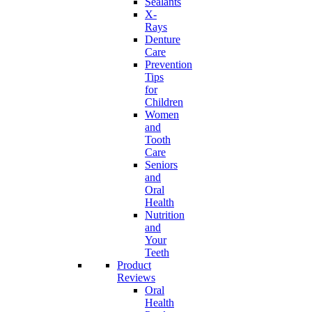
Sealants
X-
Rays
Denture
Care
Prevention
Tips
for
Children
Women
and
Tooth
Care
Seniors
and
Oral
Health
Nutrition
and
Your
Teeth
Product
Reviews
Oral
Health